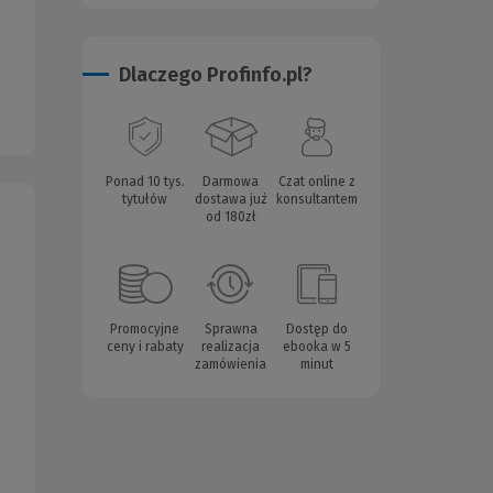
Dlaczego Profinfo.pl?
Ponad 10 tys.
Darmowa
Czat online z
tytułów
dostawa już
konsultantem
od 180zł
Promocyjne
Sprawna
Dostęp do
ceny i rabaty
realizacja
ebooka w 5
zamówienia
minut