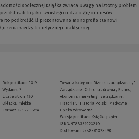
iadomości społecznej.Książka zwraca uwagę na istotny problem
przedstawili to jako swoistego rodzaju grę interesów
Warto podkreślić, iż prezentowana monografia stanowi
ączenia wiedzy teoretycznej i praktycznej.
Rok publikacji:
2019
Towar w kategorii:
Biznes i zarządzanie
', '
Wydanie:
2
Zarządzanie
,
Ochrona zdrowia
,
Biznes,
Liczba stron:
130
ekonomia, marketing
,
Zarządzanie
,
Okładka:
miękka
Historia
', '
Historia Polski
,
Medycyna
,
Format:
16.5x23.5cm
Opieka zdrowotna
Wersja publikacji:
Książka papier
ISBN:
9788381023290
Kod towaru:
9788381023290