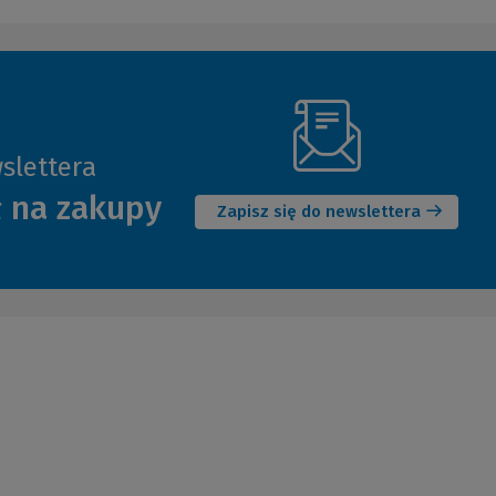
slettera
(Nowe
ł na zakupy
okno)
Zapisz się do newslettera