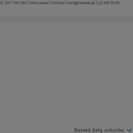
ok. 307 | 00-680 | Warszawa | Polska |
hurt@cedewu.pl
|
22 396 15 00
Rozwiń listę autorów