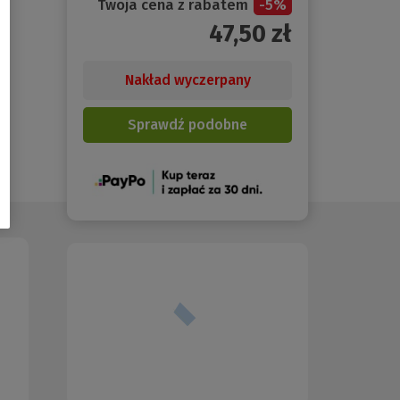
Twoja cena z rabatem
-
5
%
47,50
zł
Nakład wyczerpany
Sprawdź podobne
(Nowe
okno)