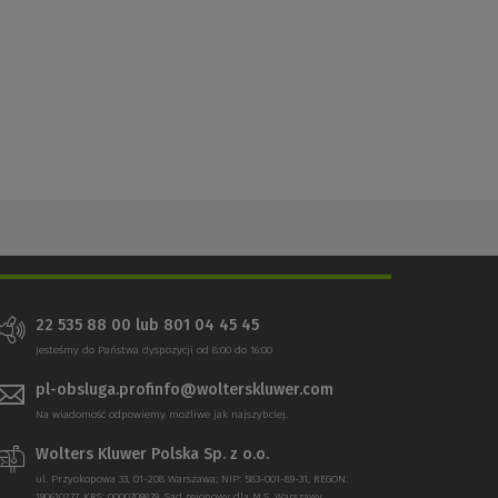
22 535 88 00 lub 801 04 45 45
Jesteśmy do Państwa dyspozycji od 8:00 do 16:00
pl-obsluga.profinfo@wolterskluwer.com
Na wiadomość odpowiemy możliwe jak najszybciej.
Wolters Kluwer Polska Sp. z o.o.
ul. Przyokopowa 33, 01-208 Warszawa; NIP: 583-001-89-31, REGON:
190610277, KRS: 0000709879, Sąd rejonowy dla M.S. Warszawy