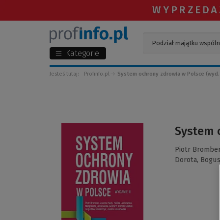
Kategorie
Jesteś tutaj:
Profinfo.pl
System ochrony zdrowia w Polsce (wyd. 
(Link
System o
do
innej
Piotr Brombe
strony)
Dorota,
Bogus