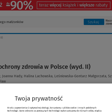
Wysz
Szukaj
zaaw
II)
chrony zdrowia w Polsce (wyd. II)
r,
Joanna Hady,
Halina Lachowska,
Leśniowska-Gontarz Małgorzata,
Sz
ław
Twoja prywatność
W celu zapewnienia Ci optymalnej obsługi, korzystamy z plików cookie i innych podobnych
technologii. Dane zebrane za pomocą tych technologii wykorzystujemy do różnych celów, między