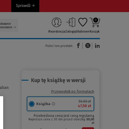
0
ukiwanie
ansowane
Rejestracja
Zaloguj
Ulubione
Koszyk
(Nowe okno)
(Link do innej strony)
(Link do innej strony)
Poleć ten produkt:
Kup tę książkę w wersji
aban
Przewodnik po formatach
50,00 zł
Książka
47,50 zł
Przekreślona cena jest ceną regularną
Najniższa cena z 30 dni przed obniżką:
50,00
zł