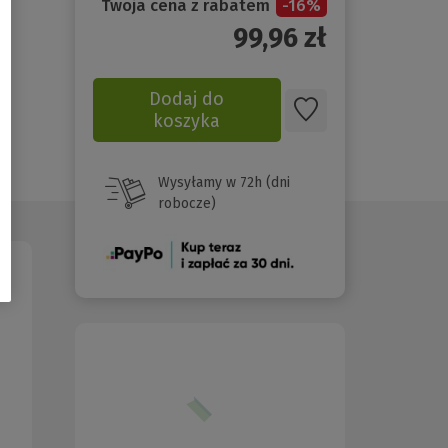
Twoja cena z rabatem
-
16
%
99,96
zł
Dodaj do
koszyka
Wysyłamy w 72h (dni
robocze)
(Nowe
okno)