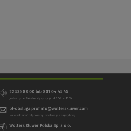
22 535 88 00 lub 801 04 45 45
Jesteśmy do Państwa dyspozycji od 8:00 do 16:00
pl-obsluga.profinfo@wolterskluwer.com
Na wiadomość odpowiemy możliwe jak najszybciej.
Wolters Kluwer Polska Sp. z o.o.