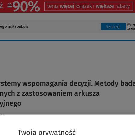
Wysz
Szukaj
zaaw
ystemy wspomagania decyzji. Metody bad
jnych z zastosowaniem arkusza
cyjnego
pa
Twoja prywatność