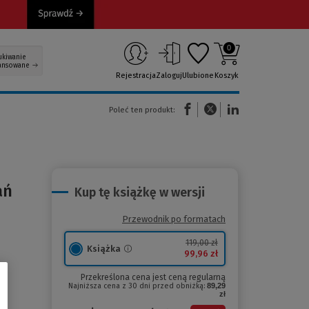
0
ukiwanie
ansowane
Rejestracja
Zaloguj
Ulubione
Koszyk
(Nowe okno)
(Link do innej strony)
(Link do innej strony)
Poleć ten produkt:
ań
Kup tę książkę w wersji
Przewodnik po formatach
119,00 zł
Książka
99,96 zł
Przekreślona cena jest ceną regularną
Najniższa cena z 30 dni przed obniżką:
89,29
zł