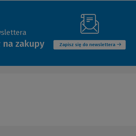
slettera
(Nowe
ł na zakupy
okno)
Zapisz się do newslettera