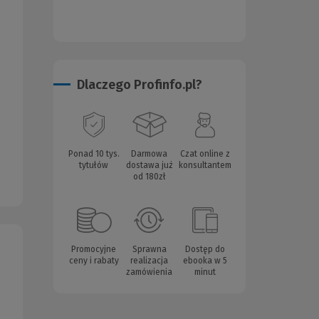
Dlaczego Profinfo.pl?
Ponad 10 tys.
Darmowa
Czat online z
tytułów
dostawa już
konsultantem
od 180zł
Promocyjne
Sprawna
Dostęp do
ceny i rabaty
realizacja
ebooka w 5
zamówienia
minut