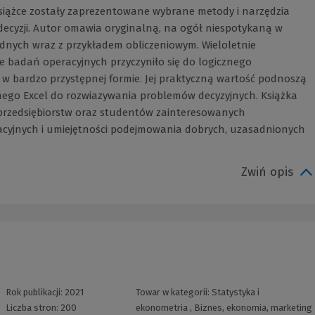
siążce zostały zaprezentowane wybrane metody i narzędzia
cyzji. Autor omawia oryginalną, na ogół niespotykaną w
dnych wraz z przykładem obliczeniowym. Wieloletnie
e badań operacyjnych przyczyniło się do logicznego
 w bardzo przystępnej formie. Jej praktyczną wartość podnoszą
nego Excel do rozwiazywania problemów decyzyjnych. Książka
j przedsiębiorstw oraz studentów zainteresowanych
cyjnych i umiejętności podejmowania dobrych, uzasadnionych
Zwiń opis
Rok publikacji:
2021
Towar w kategorii:
Statystyka i
Liczba stron:
200
ekonometria
,
Biznes, ekonomia, marketing