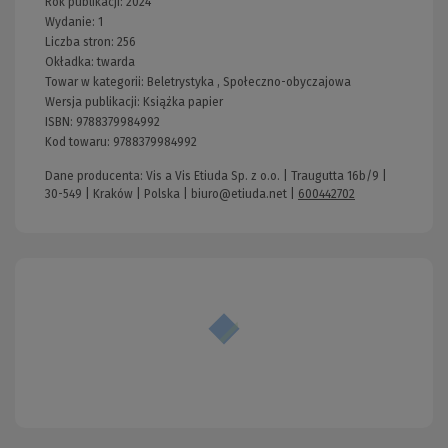
Rok publikacji:
2024
Wydanie:
1
Liczba stron:
256
Okładka:
twarda
Towar w kategorii:
Beletrystyka
,
Społeczno-obyczajowa
Wersja publikacji:
Książka papier
ISBN:
9788379984992
Kod towaru:
9788379984992
Dane producenta: Vis a Vis Etiuda Sp. z o.o. | Traugutta 16b/9 |
30-549 | Kraków | Polska |
biuro@etiuda.net
|
600442702