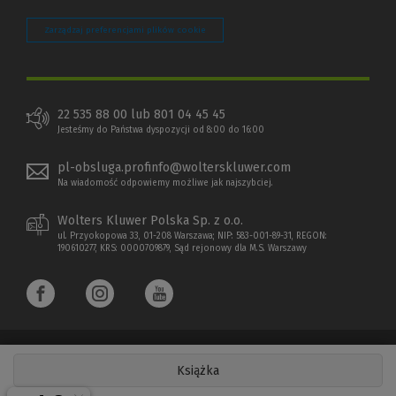
Zarządzaj preferencjami plików cookie
22 535 88 00 lub 801 04 45 45
Jesteśmy do Państwa dyspozycji od 8:00 do 16:00
pl-obsluga.profinfo@wolterskluwer.com
Na wiadomość odpowiemy możliwe jak najszybciej.
Wolters Kluwer Polska Sp. z o.o.
ul. Przyokopowa 33, 01-208 Warszawa; NIP: 583-001-89-31, REGON:
190610277, KRS: 0000709879, Sąd rejonowy dla M.S. Warszawy
Książka