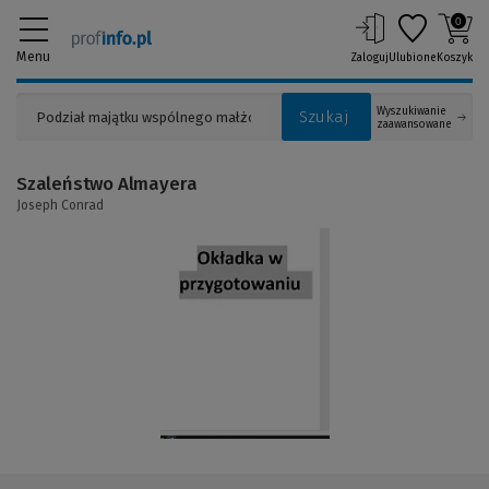
0
Menu
Zaloguj
Ulubione
Koszyk
Wyszukiwanie
Szukaj
zaawansowane
Szaleństwo Almayera
Joseph Conrad
(Link
do
innej
strony)