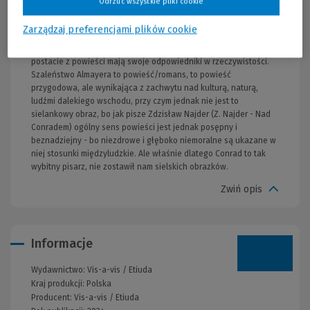
Odrzuć wszystkie pliki cookie
roku dopisał ostatnie rozdziały i złożył je w wydawnictwie. Akcja
powieści rozgrywa się na Borneo, a jego gruntowna wiedza na
Zarządzaj preferencjami plików cookie
temat historii i geografii tych wysp (malajskich) to oprócz samego
wątku fabularnego dodatkowe atuty książki, a niemal wszystkie
postacie z powieści mają swoje odpowiedniki w rzeczywistości.
Szaleństwo Almayera to powieść/romans, to powieść
przygodowa, ale wynikająca z zachwytu nad kulturą, naturą,
ludźmi dalekiego wschodu, przy czym jednak nie jest to
sielankowy obraz, bo jak pisze Zdzisław Najder (Z. Najder - Nad
Conradem) ogólny sens powieści jest jednak posępny i
beznadziejny - bo niezdrowe i głęboko niemoralne są ukazane w
niej stosunki międzyludzkie. Ale właśnie dlatego Conrad to tak
wybitny pisarz, nie zostawił nam sielskich obrazków.
Zwiń opis
Informacje
Wydawnictwo:
Vis-a-vis / Etiuda
Kraj produkcji: Polska
Producent:
Vis-a-vis / Etiuda