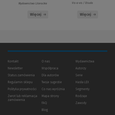
Vis-a-vis / Etiuda
Wydawnictwo Literackie
Więcej
Więcej
Kontakt
O nas
Wydawnictwa
Newsletter
Współpraca
Autorzy
Status zamówienia
Dla autorów
(Nowe
(Link
Serie
okno)
do
Regulamin sklepu
Twoje sugestie
Hasła LEX
innej
strony)
Polityka prywatności
(Nowe
(Link
Co nas wyróżnia
Segmenty
okno)
do
Zwrot lub reklamacja
Mapa strony
Rodzaje
innej
zamówienia
strony)
FAQ
Zawody
Blog