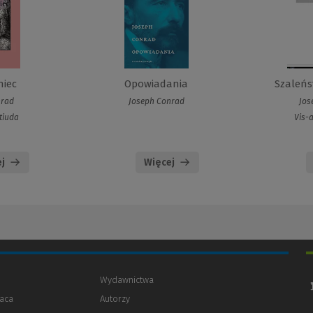
niec
Opowiadania
Szaleńs
nrad
Joseph Conrad
Jos
Etiuda
Vis-a
j
Więcej
Wydawnictwa
aca
Autorzy