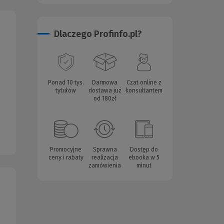
Dlaczego Profinfo.pl?
Ponad 10 tys.
Darmowa
Czat online z
tytułów
dostawa już
konsultantem
od 180zł
Promocyjne
Sprawna
Dostęp do
ceny i rabaty
realizacja
ebooka w 5
zamówienia
minut