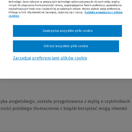
technologii. Dane zebrane za pomocą tych technologii wykorzystujemy do różnych celów, między
innymi do ulepszania funkcjonalności strony, zapamiętywania Twoich preferencji, wyświetlania
najtrafniejszych treści oraz najbardziej przydatnych reklam. Możesz wybrać swoje preferencje,
klikając w link. Aby dowiedzieć się więcej, zapoznaj się z naszą
Polityką prywatności i plików
cookies
(Nowe okno)
(Link do innej strony)
Zaakceptuj wszystkie pliki cookie
Odrzuć wszystkie pliki cookie
Opinie
Zarządzaj preferencjami plików cookie
zyka angielskiego, została przygotowana z myślą o czytelnikach
ności polskiego tłumaczenia z książki korzystać mogą również