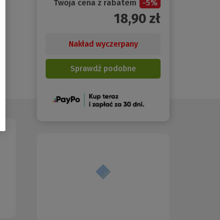
Twoja cena z rabatem
-
5
%
18,90
zł
Nakład wyczerpany
Sprawdź podobne
(Nowe
okno)