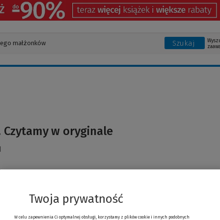
Wysz
Szukaj
zaaw
. Czytamy w oryginale
d
Twoja prywatność
W celu zapewnienia Ci optymalnej obsługi, korzystamy z plików cookie i innych podobnych