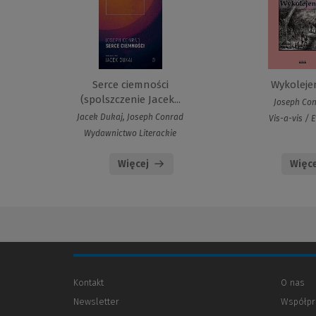
Serce ciemności
Wykoleje
(spolszczenie Jacek...
Joseph Co
Jacek Dukaj, Joseph Conrad
Vis-a-vis / 
Wydawnictwo Literackie
Więcej
Więce
Kontakt
O nas
Newsletter
Współpr