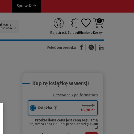
0
ukiwanie
ansowane
Rejestracja
Zaloguj
Ulubione
Koszyk
(Nowe okno)
(Link do innej strony)
(Link do innej strony)
Poleć ten produkt:
Kup tę książkę w wersji
Przewodnik po formatach
19,90 zł
Książka
18,90 zł
Przekreślona cena jest ceną regularną
Najniższa cena z 30 dni przed obniżką:
19,90
zł