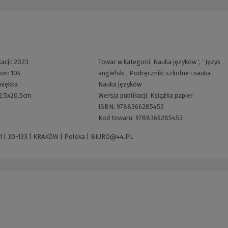
acji:
2023
Towar w kategorii:
Nauka języków
', '
Język
ron:
104
angielski
,
Podręczniki szkolne i nauka
,
miękka
Nauka języków
2.5x20.5cm
Wersja publikacji:
Książka papier
ISBN:
9788366285453
Kod towaru:
9788366285453
1 | 30-133 | KRAKÓW | Polska |
BIURO@44.PL