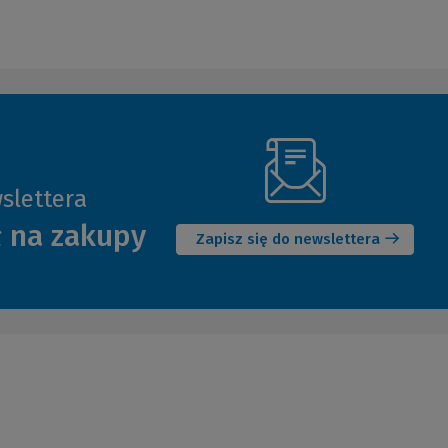
slettera
(Nowe
ł na zakupy
okno)
Zapisz się do newslettera