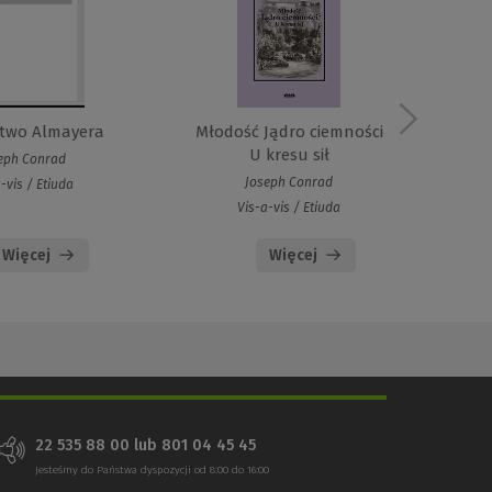
two Almayera
Młodość Jądro ciemności
U kresu sił
eph Conrad
Joseph Conrad
-vis / Etiuda
Vis-a-vis / Etiuda
Więcej
Więcej
22 535 88 00 lub 801 04 45 45
Jesteśmy do Państwa dyspozycji od 8:00 do 16:00