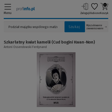
0
Menu
Zaloguj
Ulubione
Koszyk
Wyszukiwanie
Szukaj
zaawansowane
Szkarłatny kwiat kamelii (Cud bogini Kwan-Non)
Antoni Ossendowski Ferdynand
(Link
do
innej
strony)