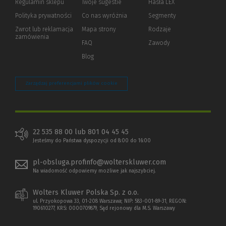
Regulamin sklepu
Twoje sugestie
Hasła LEX
innej
strony)
Polityka prywatności
(Nowe
(Link
Co nas wyróżnia
Segmenty
okno)
do
Zwrot lub reklamacja
Mapa strony
Rodzaje
innej
zamówienia
strony)
FAQ
Zawody
Blog
Zarządzaj preferencjami plików cookie
22 535 88 00 lub 801 04 45 45
Jesteśmy do Państwa dyspozycji od 8:00 do 16:00
pl-obsluga.profinfo@wolterskluwer.com
Na wiadomość odpowiemy możliwe jak najszybciej.
Wolters Kluwer Polska Sp. z o.o.
ul. Przyokopowa 33, 01-208 Warszawa; NIP: 583-001-89-31, REGON:
190610277, KRS: 0000709879, Sąd rejonowy dla M.S. Warszawy