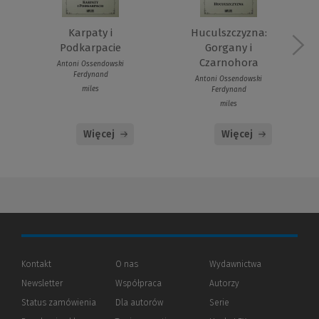
Karpaty i
Huculszczyzna:
Podkarpacie
Gorgany i
Czarnohora
Antoni Ossendowski
Ferdynand
Antoni Ossendowski
miles
Ferdynand
miles
Więcej
Więcej
Kontakt
O nas
Wydawnictwa
Newsletter
Współpraca
Autorzy
Status zamówienia
Dla autorów
(Nowe
(Link
Serie
okno)
do