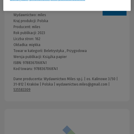
Informacje
Wydawnictwo:
miles
Kraj produkcji: Polska
Producent:
miles
Rok publikacji:
2023
Liczba stron:
162
Okładka:
miękka
Towar w kategorii:
Beletrystyka
,
Przygodowa
Wersja publikacji:
Książka papier
ISBN:
9788367068741
Kod towaru:
9788367068741
Dane producenta: Wydawnictwo Miles sp.j. | os. Kalinowe 3/50 |
31-812 | Kraków | Polska |
wydawnictwo.miles@gmail.com
|
535583309