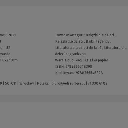
acji:
2021
Towar w kategorii:
Książki dla dzieci
,
1
Książki dla dzieci
,
Bajki i legendy
,
ron:
32
Literatura dla dzieci do lat 6
,
Literatura dla
twarda
dzieci zagraniczna
1.0x27.0cm
Wersja publikacji:
Książka papier
ISBN:
9788366548398
Kod towaru:
9788366548398
9 | 50-011 | Wrocław | Polska |
biuro@edraurban.pl
|
71 330 61 89