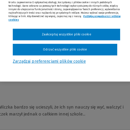
W celu zapewnienia Ci optymalnej obsługi, korzystamy z plików cookie i innych podobnych
technologii. Dane zebrane za pomocą tych technologii wykorzystujemy do różnych celów, między
innymi do ulepszania funkcjonalności strony, zapamiętywania Twoich preferencji, wyświetlania
najtrafniejszych treści oraz najbardziej przydatnych reklam. Możesz wybrać swoje preferencje,
klikając w link. Aby dowiedzieć się więcej, zapoznaj się z naszą
Polityką prywatności i plików
cookies
(Nowe okno)
(Link do innej strony)
Zaakceptuj wszystkie pliki cookie
Odrzuć wszystkie pliki cookie
Opinie
Zarządzaj preferencjami plików cookie
czka bardzo się ucieszyli, że ich syn nauczy się wyć, walczyć i
ilczek marzył jednak o całkiem innej szkole...