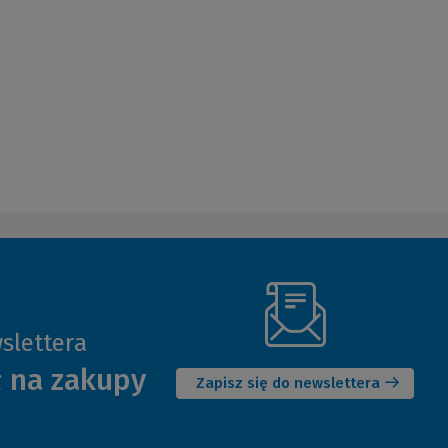
slettera
(Nowe
ł na zakupy
okno)
Zapisz się do newslettera