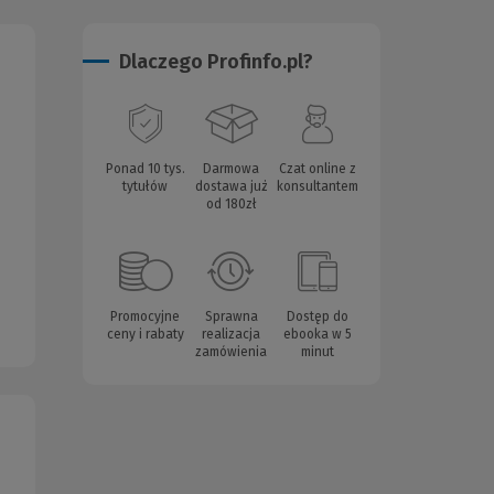
Dlaczego Profinfo.pl?
Ponad 10 tys.
Darmowa
Czat online z
tytułów
dostawa już
konsultantem
od 180zł
Promocyjne
Sprawna
Dostęp do
ceny i rabaty
realizacja
ebooka w 5
zamówienia
minut