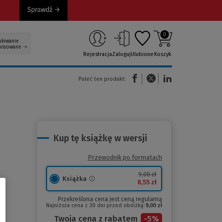
0
ukiwanie
ansowane
Rejestracja
Zaloguj
Ulubione
Koszyk
(Nowe okno)
(Link do innej strony)
(Link do innej strony)
Poleć ten produkt:
Kup tę książkę w wersji
Przewodnik po formatach
9,00 zł
Książka
8,55 zł
Przekreślona cena jest ceną regularną
Najniższa cena z 30 dni przed obniżką:
9,00 zł
Twoja cena z rabatem
-
5
%