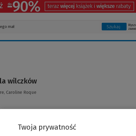
Wysz
Szukaj
zaaw
la wilczków
re,
Caroline Roque
Twoja prywatność