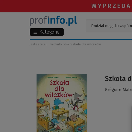
Kategorie
Jesteś tutaj:
Profinfo.pl
Szkoła dla wilczków
(Link
Szkoła d
do
innej
Grégoire Mabi
strony)