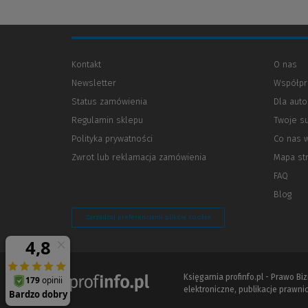
Kontakt
O nas
Newsletter
Współpr
Status zamówienia
Dla aut
Regulamin sklepu
Twoje s
Polityka prywatności
(Nowe
(Link
Co nas 
okno)
do
Zwrot lub reklamacja zamówienia
Mapa st
innej
strony)
FAQ
Blog
Zarządzaj preferencjami plików cookie
Księgarnia profinfo.pl - Prawo B
elektroniczne, publikacje prawnic