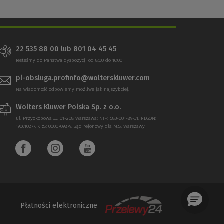
22 535 88 00 lub 801 04 45 45
Jesteśmy do Państwa dyspozycji od 8:00 do 16:00
pl-obsluga.profinfo@wolterskluwer.com
Na wiadomość odpowiemy możliwe jak najszybciej.
Wolters Kluwer Polska Sp. z o.o.
ul. Przyokopowa 33, 01-208 Warszawa; NIP: 583-001-89-31, REGON:
190610277, KRS: 0000709879, Sąd rejonowy dla M.S. Warszawy
Płatności elektroniczne
(Nowe
(Link
okno)
do