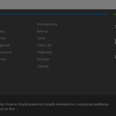
Wydawnictwa
aca
Autorzy
orów
(Nowe
(Link
Serie
okno)
do
ugestie
Hasła LEX
innej
strony)
wyróżnia
Segmenty
rony
Rodzaje
Zawody
iznes Finanse, Książki prawnicze, Książki ekonomiczne, czasopisma, publikacje
ze on-line.