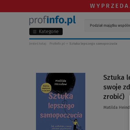
Kategorie
Jesteś tutaj:
Profinfo.pl
Sztuka lepszego samopoczucia
(Link
Sztuka 
do
swoje zd
innej
strony)
zrobić)
Matilda Hein