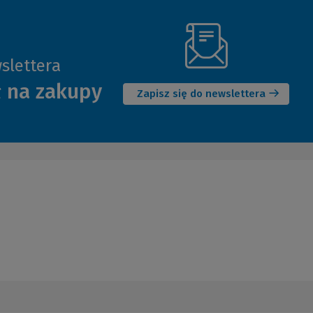
slettera
(Nowe
ł na zakupy
okno)
Zapisz się do newslettera