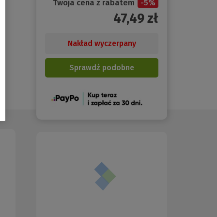
Twoja cena z rabatem
-
5
%
47,49
zł
Nakład wyczerpany
Sprawdź podobne
(Nowe
okno)