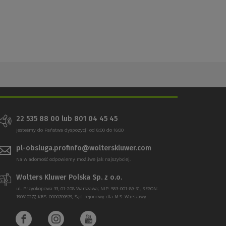
22 535 88 00 lub 801 04 45 45
Jesteśmy do Państwa dyspozycji od 8:00 do 16:00
pl-obsluga.profinfo@wolterskluwer.com
Na wiadomość odpowiemy możliwe jak najszybciej.
Wolters Kluwer Polska Sp. z o.o.
ul. Przyokopowa 33, 01-208 Warszawa; NIP: 583-001-89-31, REGON:
190610277, KRS: 0000709879, Sąd rejonowy dla M.S. Warszawy