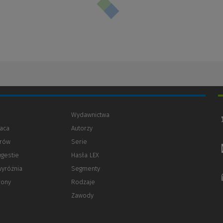
Wydawnictwa
aca
Autorzy
orów
(Nowe
(Link
Serie
okno)
do
ugestie
Hasła LEX
innej
strony)
wyróżnia
Segmenty
rony
Rodzaje
Zawody