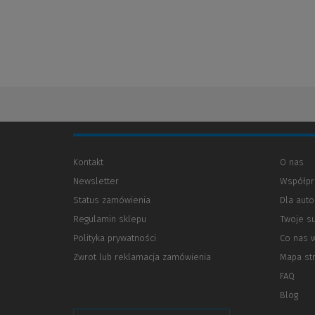
Kontakt
O nas
Newsletter
Współpr
Status zamówienia
Dla aut
Regulamin sklepu
Twoje s
Polityka prywatności
(Nowe
(Link
Co nas 
okno)
do
Zwrot lub reklamacja zamówienia
Mapa st
innej
strony)
FAQ
Blog