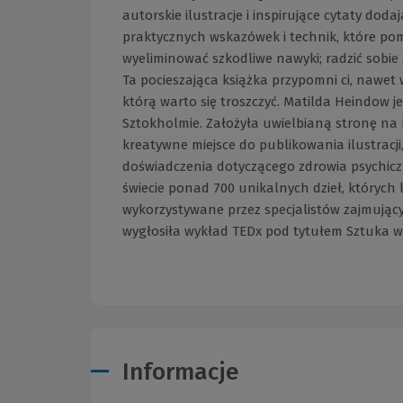
autorskie ilustracje i inspirujące cytaty doda
praktycznych wskazówek i technik, które po
wyeliminować szkodliwe nawyki; radzić sobie 
Ta pocieszająca książka przypomni ci, nawet 
którą warto się troszczyć. Matilda Heindow j
Sztokholmie. Założyła uwielbianą stronę na
kreatywne miejsce do publikowania ilustracji
doświadczenia dotyczącego zdrowia psychic
świecie ponad 700 unikalnych dzieł, których l
wykorzystywane przez specjalistów zajmującyc
wygłosiła wykład TEDx pod tytułem Sztuka w
Informacje