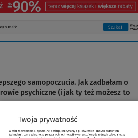
Wysz
Szukaj
zaaw
lepszego samopoczucia. Jak zadbałam o
rowie psychiczne (i jak ty też możesz to
dow
Twoja prywatność
W celu zapewnienia Ci optymalnej obsługi, korzystamy z plików cookie i innych podobnych
technologii. Dane zebrane za pomocą tych technologii wykorzystujemy do różnych celów, między