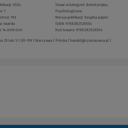
likacji:
2024
Towar w kategorii:
Beletrystyka
,
ie:
1
Psychologiczna
 stron:
192
Wersja publikacji:
Książka papier
a:
twarda
ISBN:
9788382526554
t:
14.0x19.0cm
Kod towaru:
9788382526554
 35 lok. 5 | 00-519 | Warszawa | Polska |
handel@czarnaowca.pl
|