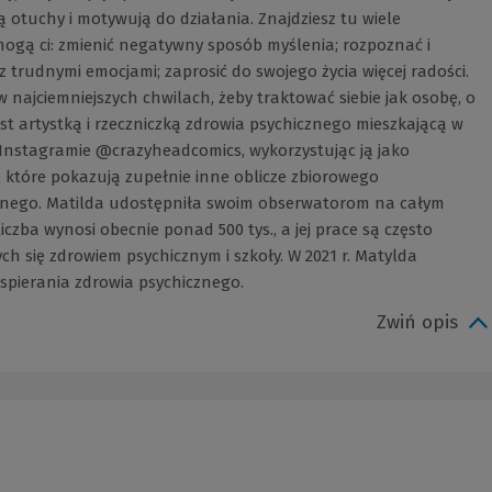
ją otuchy i motywują do działania. Znajdziesz tu wiele
mogą ci: zmienić negatywny sposób myślenia; rozpoznać i
z trudnymi emocjami; zaprosić do swojego życia więcej radości.
w najciemniejszych chwilach, żeby traktować siebie jak osobę, o
est artystką i rzeczniczką zdrowia psychicznego mieszkającą w
 Instagramie @crazyheadcomics, wykorzystując ją jako
, które pokazują zupełnie inne oblicze zbiorowego
znego. Matilda udostępniła swoim obserwatorom na całym
iczba wynosi obecnie ponad 500 tys., a jej prace są często
h się zdrowiem psychicznym i szkoły. W 2021 r. Matylda
spierania zdrowia psychicznego.
Zwiń opis