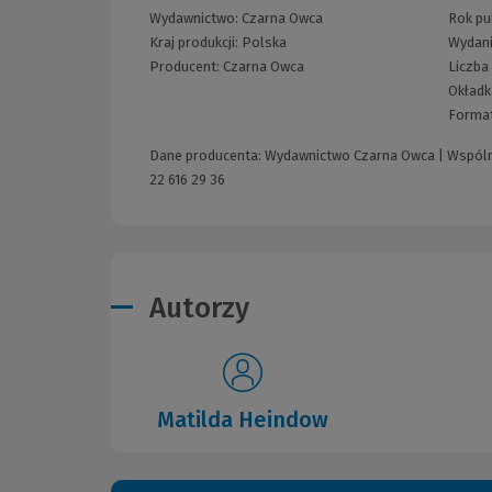
Wydawnictwo:
Czarna Owca
Rok pub
Kraj produkcji: Polska
Wydan
Producent:
Czarna Owca
Liczba
Okładk
Forma
Dane producenta: Wydawnictwo Czarna Owca | Wspólna
22 616 29 36
Autorzy
Matilda Heindow