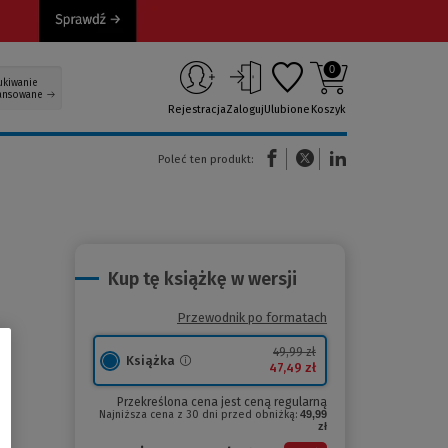
0
ukiwanie
ansowane
Rejestracja
Zaloguj
Ulubione
Koszyk
(Nowe okno)
(Link do innej strony)
(Link do innej strony)
Poleć ten produkt:
Kup tę książkę w wersji
Przewodnik po formatach
49,99 zł
Książka
47,49 zł
Przekreślona cena jest ceną regularną
Najniższa cena z 30 dni przed obniżką:
49,99
zł