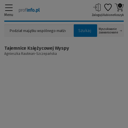
0
Menu
Zaloguj
Ulubione
Koszyk
Wyszukiwanie
Szukaj
zaawansowane
Tajemnice Księżycowej Wyspy
Agnieszka Rautman-Szczepańska
(Link
do
innej
strony)