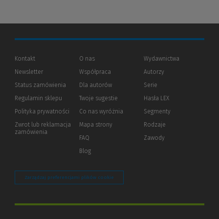
Kontakt
O nas
Wydawnictwa
Newsletter
Współpraca
Autorzy
Status zamówienia
Dla autorów
(Nowe
(Link
Serie
okno)
do
Regulamin sklepu
Twoje sugestie
Hasła LEX
innej
strony)
Polityka prywatności
(Nowe
(Link
Co nas wyróżnia
Segmenty
okno)
do
Zwrot lub reklamacja
Mapa strony
Rodzaje
innej
zamówienia
strony)
FAQ
Zawody
Blog
Zarządzaj preferencjami plików cookie