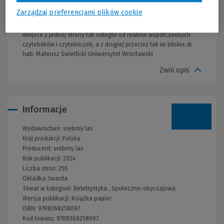
Philipa Pullmana w popularnej serii Mroczne materie, gdzie nauka
Zarządzaj preferencjami plików cookie
również rywalizuje z religią. Autorce udało się stworzyć
przekonujący świat będący na pograniczu fantastyki i realizmu,
miejsce z jednej strony tak odległe od realiów współczesnych
czytelników i czytelniczek, a z drugiej przecież tak im bliskie.dr
hab. Mateusz Świetlicki Uniwersytet Wrocławski
Zwiń opis
Informacje
Wydawnictwo:
srebrny las
Kraj produkcji: Polska
Producent:
srebrny las
Rok publikacji:
2024
Liczba stron:
256
Okładka:
twarda
Towar w kategorii:
Beletrystyka
,
Społeczno-obyczajowa
Wersja publikacji:
Książka papier
ISBN:
9788368258097
Kod towaru:
9788368258097