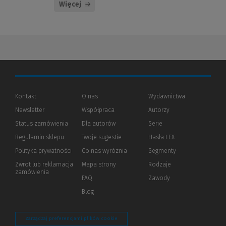
Więcej
Kontakt
O nas
Wydawnictwa
Newsletter
Współpraca
Autorzy
Status zamówienia
Dla autorów
(Nowe
(Link
Serie
okno)
do
Regulamin sklepu
Twoje sugestie
Hasła LEX
innej
strony)
Polityka prywatności
(Nowe
(Link
Co nas wyróżnia
Segmenty
okno)
do
Zwrot lub reklamacja
Mapa strony
Rodzaje
innej
zamówienia
strony)
FAQ
Zawody
Blog
Zarządzaj preferencjami plików cookie