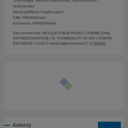
,
Psychologia
,
Rodzina i małżeństwo
,
Macierzyństwo i
tacierzyństwo
Wersja publikacji:
Książka papier
ISBN:
9788380746466
Kod towaru:
9788380746466
Dane producenta: DRESSLER DUBLIN SPÓŁKA Z OGRANICZONĄ
ODPOWIEDZIALNOŚCIĄ | UL. POZNAŃSKA 91 | 05-850 | OŻARÓW
MAZOWIECKI | Polska |
redakcja@bukowylas.pl
|
71 7949495
Autorzy