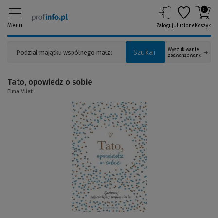
0
Menu
Zaloguj
Ulubione
Koszyk
Wyszukiwanie
Szukaj
zaawansowane
Tato, opowiedz o sobie
Elma Vliet
(Link
do
innej
strony)