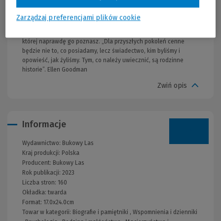
czasami zabawne pytania dotyczące takich tematów, jak
dzieciństwo, szkoła, hobby, przyjaźń, pierwsza miłość, ojcostwo,
Zarządzaj preferencjami plików cookie
kariera zawodowa, twój ojciec krok po kroku spisze historię
swojego życia. Stworzy wyjątkową i osobistą książkę, dzięki
której naprawdę go poznasz. „Dla przyszłych pokoleń cenne
będzie nie to, co posiadamy, lecz świadectwo, kim byliśmy i
opowieść, jak żyliśmy. Tym, co należy uwiecznić, są rodzinne
historie”. Ellen Goodman
Zwiń opis
Informacje
Wydawnictwo:
Bukowy Las
Kraj produkcji: Polska
Producent:
Bukowy Las
Rok publikacji:
2023
Liczba stron:
160
Okładka:
twarda
Format:
17.0x24.0cm
Towar w kategorii:
Biografie i pamiętniki
,
Wspomnienia i dzienniki