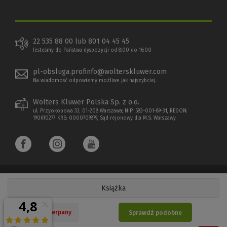
22 535 88 00 lub 801 04 45 45
Jesteśmy do Państwa dyspozycji od 8:00 do 16:00
pl-obsluga.profinfo@wolterskluwer.com
Na wiadomość odpowiemy możliwe jak najszybciej.
Wolters Kluwer Polska Sp. z o.o.
ul. Przyokopowa 33, 01-208 Warszawa; NIP: 583-001-89-31, REGON:
190610277, KRS: 0000709879, Sąd rejonowy dla M.S. Warszawy
Książka
Copyright 1997 - 2026 Wolters Kluwer Polska Sp. z o.o.
Nakład wyczerpany
Sprawdź podobne