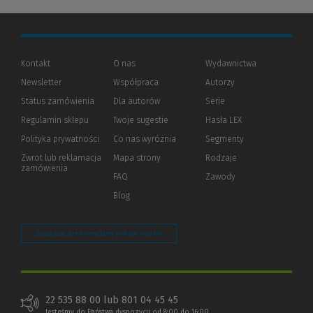
Kontakt
O nas
Wydawnictwa
Newsletter
Współpraca
Autorzy
Status zamówienia
Dla autorów
(Nowe
(Link
Serie
okno)
do
Regulamin sklepu
Twoje sugestie
Hasła LEX
innej
strony)
Polityka prywatności
(Nowe
(Link
Co nas wyróżnia
Segmenty
okno)
do
Zwrot lub reklamacja
Mapa strony
Rodzaje
innej
zamówienia
strony)
FAQ
Zawody
Blog
Zarządzaj preferencjami plików cookie
22 535 88 00 lub 801 04 45 45
Jesteśmy do Państwa dyspozycji od 8:00 do 16:00