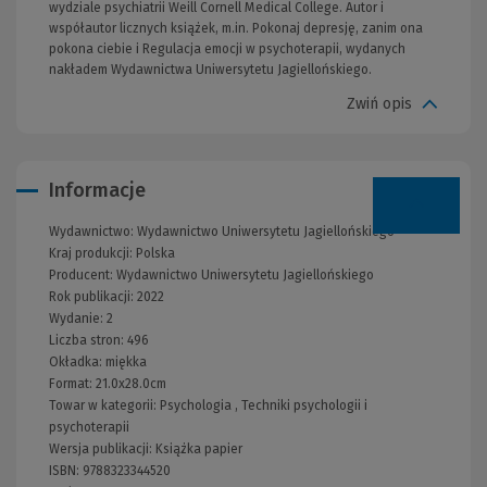
wydziale psychiatrii Weill Cornell Medical College. Autor i
współautor licznych książek, m.in. Pokonaj depresję, zanim ona
pokona ciebie i Regulacja emocji w psychoterapii, wydanych
nakładem Wydawnictwa Uniwersytetu Jagiellońskiego.
Zwiń opis
Informacje
Wydawnictwo:
Wydawnictwo Uniwersytetu Jagiellońskiego
Kraj produkcji: Polska
Producent:
Wydawnictwo Uniwersytetu Jagiellońskiego
Rok publikacji:
2022
Wydanie:
2
Liczba stron:
496
Okładka:
miękka
Format:
21.0x28.0cm
Towar w kategorii:
Psychologia
,
Techniki psychologii i
psychoterapii
Wersja publikacji:
Książka papier
ISBN:
9788323344520