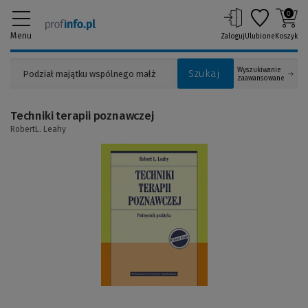
0
Menu
Zaloguj
Ulubione
Koszyk
Wyszukiwanie
Szukaj
zaawansowane
Techniki terapii poznawczej
RobertL. Leahy
(Link
do
innej
strony)