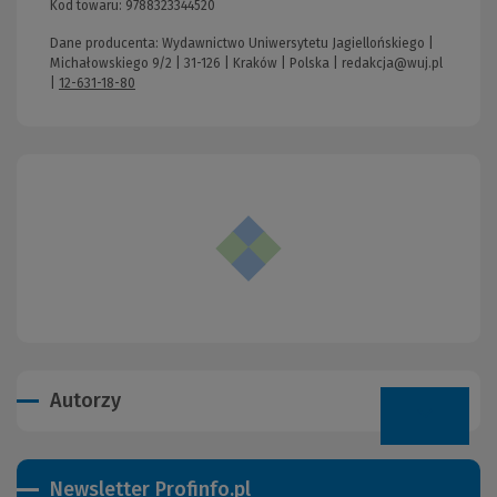
Kod towaru:
9788323344520
Dane producenta: Wydawnictwo Uniwersytetu Jagiellońskiego |
Michałowskiego 9/2 | 31-126 | Kraków | Polska |
redakcja@wuj.pl
|
12-631-18-80
Autorzy
Newsletter Profinfo.pl