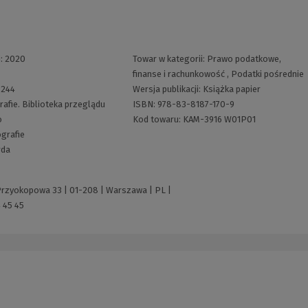
i:
2020
Towar w kategorii:
Prawo podatkowe,
finanse i rachunkowość
,
Podatki pośrednie
:
244
Wersja publikacji:
Książka papier
afie. Biblioteka przeglądu
ISBN:
978-83-8187-170-9
o
Kod towaru:
KAM-3916 W01P01
grafie
rda
 Przyokopowa 33 | 01-208 | Warszawa | PL |
 45 45