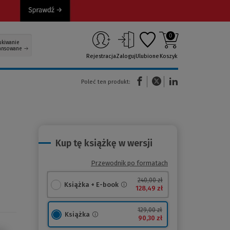
0
ukiwanie
ansowane
Rejestracja
Zaloguj
Ulubione
Koszyk
(Nowe okno)
(Link do innej strony)
(Link do innej strony)
Poleć ten produkt:
Kup tę książkę w wersji
Przewodnik po formatach
240,00 zł
Książka + E-book
128,49 zł
129,00 zł
Książka
90,30 zł