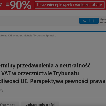
Wysz
Szukaj
zaaw
temu VAT w orzecznictwie Trybunału Sprawi...
erminy przedawnienia a neutralność
 VAT w orzecznictwie Trybunału
dliwości UE. Perspektywa pewności prawa
ry
 fragment
(Link
Zobacz spis treści