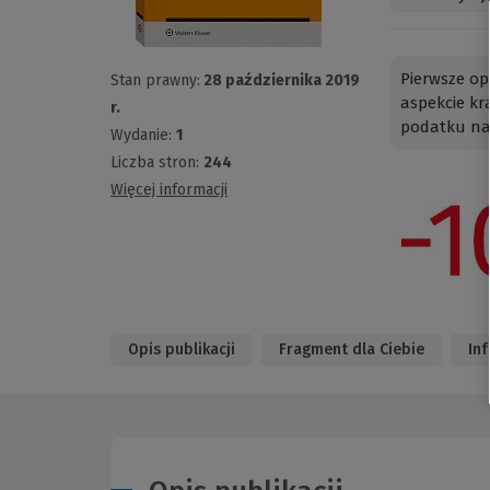
Pierwsze o
Stan prawny:
28 października 2019
aspekcie kr
r.
podatku na
Wydanie:
1
Liczba stron:
244
Więcej informacji
Opis publikacji
Fragment dla Ciebie
In