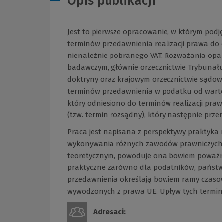
Opis publikacji
Jest to pierwsze opracowanie, w którym pod
terminów przedawnienia realizacji prawa do
nienależnie pobranego VAT. Rozważania opa
badawczym, głównie orzecznictwie Trybunału
doktryny oraz krajowym orzecznictwie sądo
terminów przedawnienia w podatku od warto
który odniesiono do terminów realizacji pra
(tzw. termin rozsądny), który następnie prz
Praca jest napisana z perspektywy praktyka
wykonywania różnych zawodów prawniczych. P
teoretycznym, powoduje ona bowiem poważ
praktyczne zarówno dla podatników, państw c
przedawnienia określają bowiem ramy czas
wywodzonych z prawa UE. Upływ tych termin
Adresaci: