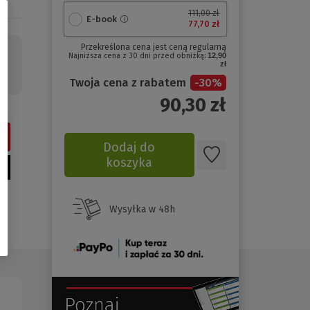
111,00 zł
E-book
77,70 zł
Przekreślona cena jest ceną regularną
Najniższa cena z 30 dni przed obniżką:
12,90
zł
Twoja cena z rabatem
-
30
%
90,30
zł
Dodaj do
koszyka
Wysyłka w 48h
(Nowe
okno)
(Nowe
(Link
okno)
do
innej