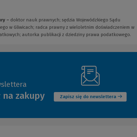
ry –
doktor nauk prawnych; sędzia Wojewódzkiego Sądu
nego w Gliwicach; radca prawny z wieloletnim doświadczeniem w
tkowych; autorka publikacji z dziedziny prawa podatkowego.
slettera
(Nowe
ł na zakupy
okno)
Zapisz się do newslettera