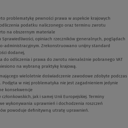
jęto problematykę pewności prawa w aspekcie krajowych
 odliczenia podatku naliczonego oraz terminu zwrotu
rto na obszernym materiale
 Sprawiedliwości, opiniach rzeczników generalnych, poglądach
wo-administracyjnym. Zrekonstruowano unijny standard
ści dodanej,
wa do odliczenia i prawa do zwrotu nienależnie pobranego VAT
eniesiono na wybraną praktykę krajową.
 mającego wieloletnie doświadczenie zawodowe zdobyte podczas
odjęta w niej problematyka nie jest zagadnieniem jedynie
ne konsekwencje
złonkowskich, jak i samej Unii Europejskiej. Terminy
owe wykonywania uprawnień i dochodzenia roszczeń
ów powoduje definitywną utratę uprawnień.