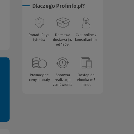
Dlaczego Profinfo.pl?
Ponad 10 tys.
Darmowa
Czat online z
tytułów
dostawa już
konsultantem
od 180zł
Promocyjne
Sprawna
Dostęp do
ceny i rabaty
realizacja
ebooka w 5
zamówienia
minut