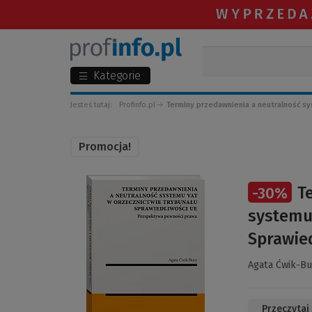
Kategorie
Jesteś tutaj:
Profinfo.pl
Terminy przedawnienia a neutralność sys
Promocja!
(Link
T
-
30
%
do
innej
systemu
strony)
Sprawie
Agata Ćwik-Bu
Przeczytaj