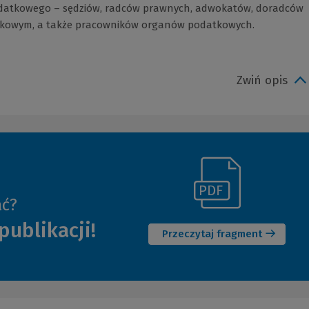
odatkowego – sędziów, radców prawnych, adwokatów, doradców
tkowym, a także pracowników organów podatkowych.
Zwiń opis
(Link
ać?
(Nowe
do
publikacji!
okno)
innej
Przeczytaj fragment
strony)