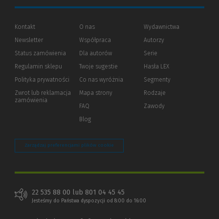
Kontakt
O nas
Wydawnictwa
Newsletter
Współpraca
Autorzy
Status zamówienia
Dla autorów
(Nowe
(Link
Serie
okno)
do
Regulamin sklepu
Twoje sugestie
Hasła LEX
innej
strony)
Polityka prywatności
(Nowe
(Link
Co nas wyróżnia
Segmenty
okno)
do
Zwrot lub reklamacja
Mapa strony
Rodzaje
innej
zamówienia
strony)
FAQ
Zawody
Blog
Zarządzaj preferencjami plików cookie
22 535 88 00 lub 801 04 45 45
Jesteśmy do Państwa dyspozycji od 8:00 do 16:00