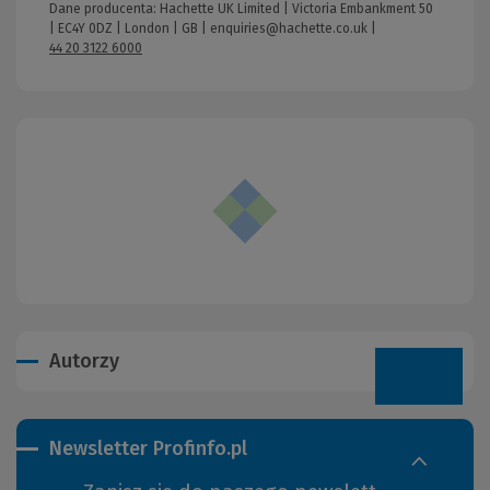
Dane producenta: Hachette UK Limited | Victoria Embankment 50
| EC4Y 0DZ | London | GB |
enquiries@hachette.co.uk
|
44 20 3122 6000
Autorzy
Newsletter Profinfo.pl