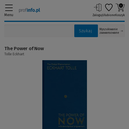
0
Menu
Zaloguj
Ulubione
Koszyk
Wyszukiwanie
Szukaj
zaawansowane
The Power of Now
Tolle Eckhart
(Link
do
innej
strony)