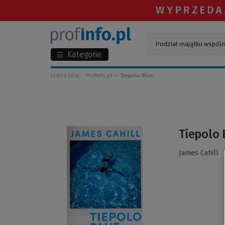
Kategorie
Jesteś tutaj:
Profinfo.pl
Tiepolo Blue
(Link
Tiepolo 
do
innej
James Cahill
strony)