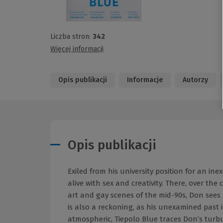
Liczba stron:
342
Więcej informacji
Opis publikacji
Informacje
Autorzy
Opis publikacji
Exiled from his university position for an in
alive with sex and creativity. There, over th
art and gay scenes of the mid-90s, Don sees 
is also a reckoning, as his unexamined past 
atmospheric, Tiepolo Blue traces Don’s turbu