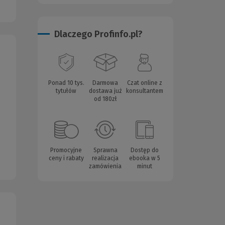
Dlaczego Profinfo.pl?
Ponad 10 tys.
Darmowa
Czat online z
tytułów
dostawa już
konsultantem
od 180zł
Promocyjne
Sprawna
Dostęp do
ceny i rabaty
realizacja
ebooka w 5
zamówienia
minut