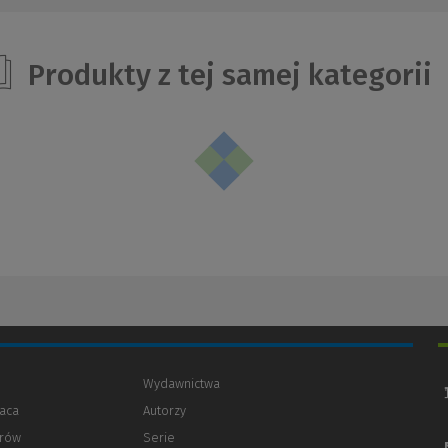
Produkty z tej samej kategorii
Wydawnictwa
aca
Autorzy
orów
(Nowe
(Link
Serie