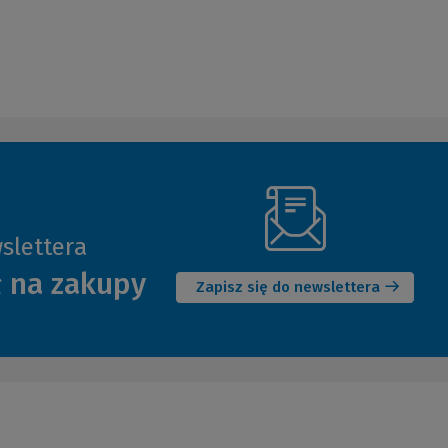
slettera
(Nowe
ł na zakupy
okno)
Zapisz się do newslettera