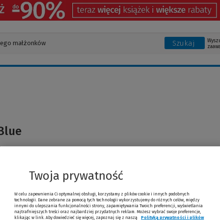
Wysz
Szukaj
zaaw
Blue
Twoja prywatność
W celu zapewnienia Ci optymalnej obsługi, korzystamy z plików cookie i innych podobnych
technologii. Dane zebrane za pomocą tych technologii wykorzystujemy do różnych celów, między
innymi do ulepszania funkcjonalności strony, zapamiętywania Twoich preferencji, wyświetlania
najtrafniejszych treści oraz najbardziej przydatnych reklam. Możesz wybrać swoje preferencje,
klikając w link. Aby dowiedzieć się więcej, zapoznaj się z naszą
Polityką prywatności i plików