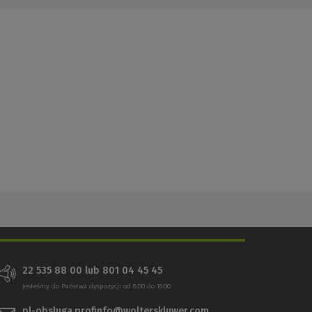
22 535 88 00 lub 801 04 45 45
Jesteśmy do Państwa dyspozycji od 8:00 do 16:00
pl-obsluga.profinfo@wolterskluwer.com