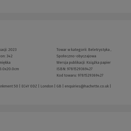
acji:
2023
Towar w kategorii:
Beletrystyka
,
ron:
342
Społeczno-obyczajowa
miękka
Wersja publikacji:
Książka papier
3.0x20.0cm
ISBN:
9781529369427
Kod towaru:
9781529369427
ankment 50 | EC4Y 0DZ | London | GB |
enquiries@hachette.co.uk
|