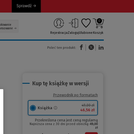
0
ukiwanie
ansowane
Rejestracja
Zaloguj
Ulubione
Koszyk
(Nowe okno)
(Link do innej strony)
(Link do innej strony)
Poleć ten produkt:
Kup tę książkę w wersji
Przewodnik po formatach
49,00 zł
Książka
46,56 zł
Przekreślona cena jest ceną regularną
Najniższa cena z 30 dni przed obniżką:
49,00
zł