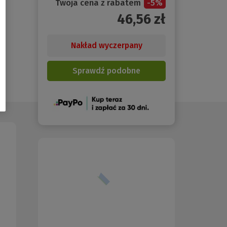
Twoja cena z rabatem
-
5
%
46,56
zł
Nakład wyczerpany
Sprawdź podobne
(Nowe
okno)