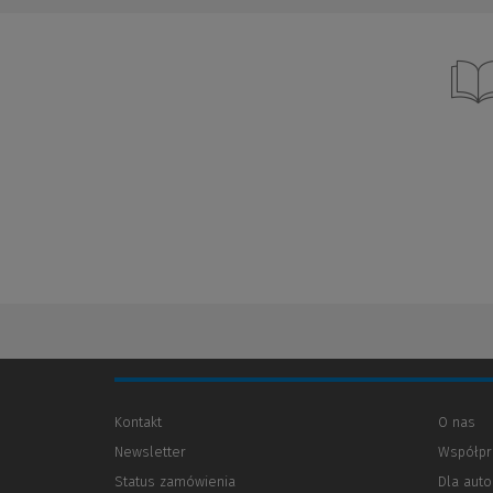
Kontakt
O nas
Newsletter
Współpr
Status zamówienia
Dla aut