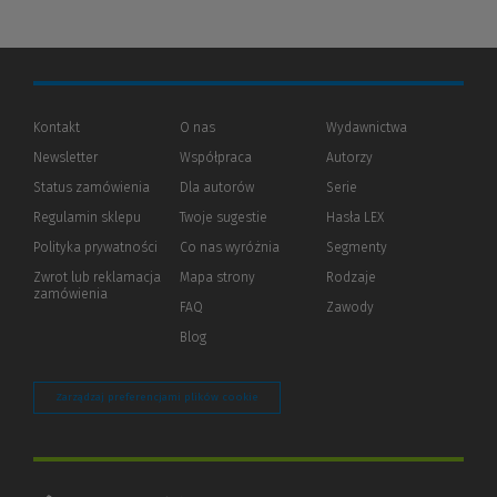
Kontakt
O nas
Wydawnictwa
Newsletter
Współpraca
Autorzy
Status zamówienia
Dla autorów
(Nowe
(Link
Serie
okno)
do
Regulamin sklepu
Twoje sugestie
Hasła LEX
innej
strony)
Polityka prywatności
(Nowe
(Link
Co nas wyróżnia
Segmenty
okno)
do
Zwrot lub reklamacja
Mapa strony
Rodzaje
innej
zamówienia
strony)
FAQ
Zawody
Blog
Zarządzaj preferencjami plików cookie