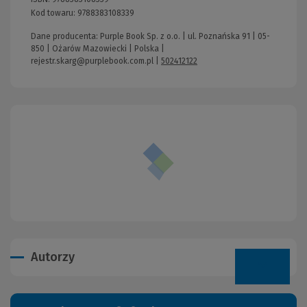
Kod towaru:
9788383108339
Dane producenta: Purple Book Sp. z o.o. | ul. Poznańska 91 | 05-
850 | Ożarów Mazowiecki | Polska |
rejestr.skarg@purplebook.com.pl
|
502412122
Autorzy