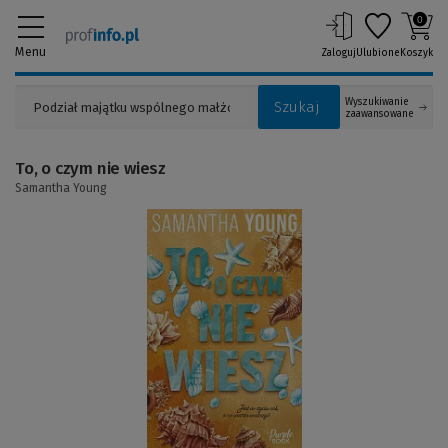
0
Menu
Zaloguj
Ulubione
Koszyk
Wyszukiwanie
Szukaj
zaawansowane
To, o czym nie wiesz
Samantha Young
(Link
do
innej
strony)