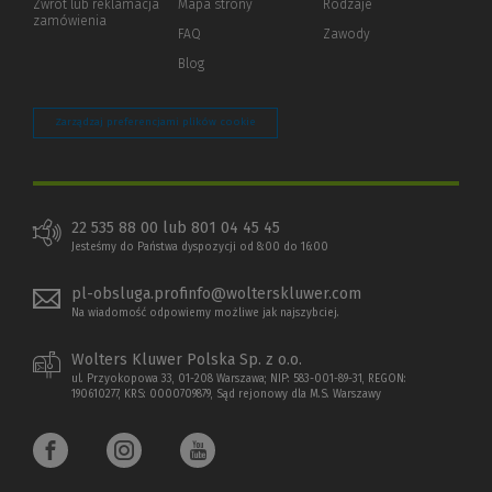
Zwrot lub reklamacja
Mapa strony
Rodzaje
innej
zamówienia
strony)
FAQ
Zawody
Blog
Zarządzaj preferencjami plików cookie
22 535 88 00 lub 801 04 45 45
Jesteśmy do Państwa dyspozycji od 8:00 do 16:00
pl-obsluga.profinfo@wolterskluwer.com
Na wiadomość odpowiemy możliwe jak najszybciej.
Wolters Kluwer Polska Sp. z o.o.
ul. Przyokopowa 33, 01-208 Warszawa; NIP: 583-001-89-31, REGON:
190610277, KRS: 0000709879, Sąd rejonowy dla M.S. Warszawy