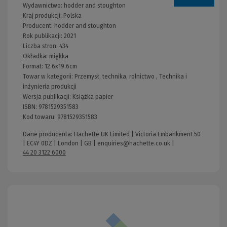
Wydawnictwo:
hodder and stoughton
Kraj produkcji: Polska
Producent:
hodder and stoughton
Rok publikacji:
2021
Liczba stron:
434
Okładka:
miękka
Format:
12.6x19.6cm
Towar w kategorii:
Przemysł, technika, rolnictwo
,
Technika i
inżynieria produkcji
Wersja publikacji:
Książka papier
ISBN:
9781529351583
Kod towaru:
9781529351583
Dane producenta: Hachette UK Limited | Victoria Embankment 50
| EC4Y 0DZ | London | GB |
enquiries@hachette.co.uk
|
44 20 3122 6000