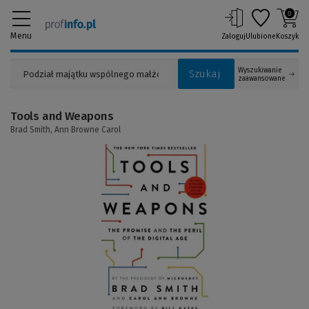
0
Menu
Zaloguj
Ulubione
Koszyk
Wyszukiwanie
Szukaj
zaawansowane
Tools and Weapons
Brad Smith,
Ann Browne Carol
(Link
do
innej
strony)