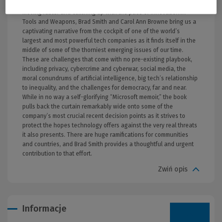
future, and governments will need to regulate technology by
moving faster and catching up with the pace of innovation.In
Tools and Weapons, Brad Smith and Carol Ann Browne bring us a
captivating narrative from the cockpit of one of the world’s
largest and most powerful tech companies as it finds itself in the
middle of some of the thorniest emerging issues of our time.
These are challenges that come with no pre-existing playbook,
including privacy, cybercrime and cyberwar, social media, the
moral conundrums of artificial intelligence, big tech’s relationship
to inequality, and the challenges for democracy, far and near.
While in no way a self-glorifying “Microsoft memoir,” the book
pulls back the curtain remarkably wide onto some of the
company’s most crucial recent decision points as it strives to
protect the hopes technology offers against the very real threats
it also presents. There are huge ramifications for communities
and countries, and Brad Smith provides a thoughtful and urgent
contribution to that effort.
Zwiń opis
Informacje