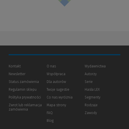
Kontakt
O nas
Wydawnictwa
Newsletter
Współpraca
Autorzy
Status zamówienia
Dla autorów
(Nowe
(Link
Serie
okno)
do
Regulamin sklepu
Twoje sugestie
Hasła LEX
innej
strony)
Polityka prywatności
(Nowe
(Link
Co nas wyróżnia
Segmenty
okno)
do
Zwrot lub reklamacja
Mapa strony
Rodzaje
innej
zamówienia
strony)
FAQ
Zawody
Blog