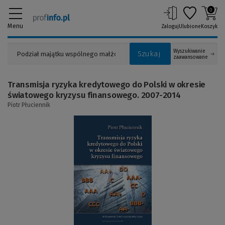
0
Menu
Zaloguj
Ulubione
Koszyk
Wyszukiwanie
Szukaj
zaawansowane
Transmisja ryzyka kredytowego do Polski w okresie
światowego kryzysu finansowego. 2007-2014
Piotr Płuciennik
(Link
do
innej
strony)