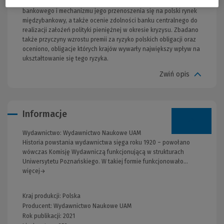
zrozumieniu konsekwencji kryzysu dla polskiego sektora
bankowego i mechanizmu jego przenoszenia się na polski rynek
międzybankowy, a także ocenie zdolności banku centralnego do
realizacji założeń polityki pieniężnej w okresie kryzysu. Zbadano
także przyczyny wzrostu premii za ryzyko polskich obligacji oraz
oceniono, obligacje których krajów wywarły największy wpływ na
ukształtowanie się tego ryzyka.
Zwiń opis
Informacje
Wydawnictwo:
Wydawnictwo Naukowe UAM
Historia powstania wydawnictwa sięga roku 1920 – powołano
wówczas Komisję Wydawniczą funkcjonującą w strukturach
Uniwersytetu Poznańskiego. W takiej formie funkcjonowało...
więcej→
Kraj produkcji: Polska
Producent:
Wydawnictwo Naukowe UAM
Rok publikacji:
2021