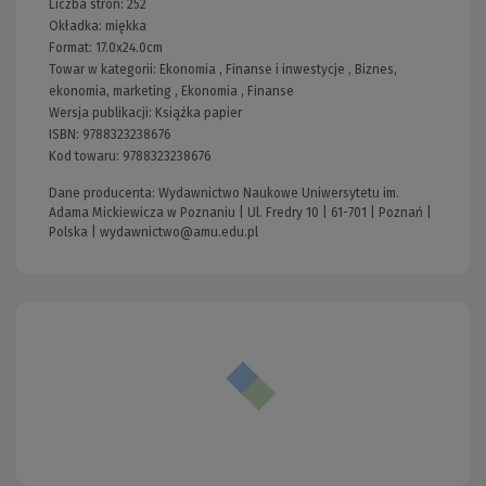
Liczba stron:
252
Okładka:
miękka
Format:
17.0x24.0cm
Towar w kategorii:
Ekonomia
,
Finanse i inwestycje
,
Biznes,
ekonomia, marketing
,
Ekonomia
,
Finanse
Wersja publikacji:
Książka papier
ISBN:
9788323238676
Kod towaru:
9788323238676
Dane producenta: Wydawnictwo Naukowe Uniwersytetu im.
Adama Mickiewicza w Poznaniu | Ul. Fredry 10 | 61-701 | Poznań |
Polska |
wydawnictwo@amu.edu.pl