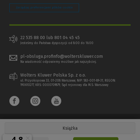
Zarządzaj preferencjami plików cookie
22 535 88 00 lub 801 04 45 45
Jesteśmy do Państwa dyspozycji od 8:00 do 16:00
pl-obsluga.profinfo@wolterskluwer.com
Na wiadomość odpowiemy możliwe jak najszybciej.
Wolters Kluwer Polska Sp. z o.o.
ul. Przyokopowa 33, 01-208 Warszawa; NIP: 583-001-89-31, REGON:
190610277, KRS: 0000709879, Sąd rejonowy dla M.S. Warszawy
Książka
Copyright 1997 - 2026 Wolters Kluwer Polska Sp. z o.o.