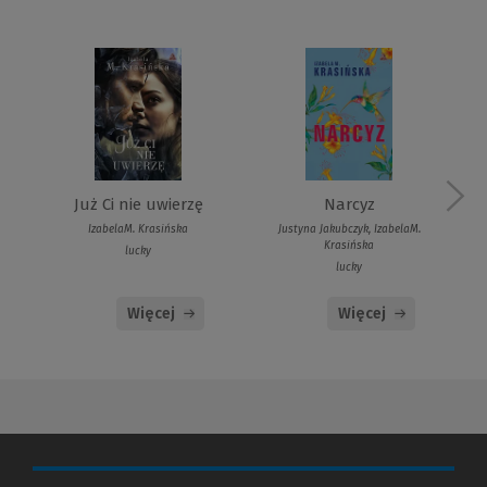
Narcyz
Już Ci nie uwierzę
Justyna Jakubczyk, IzabelaM.
IzabelaM. Krasińska
Krasińska
lucky
lucky
Więcej
Więcej