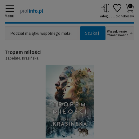
0
Menu
Zaloguj
Ulubione
Koszyk
Wyszukiwanie
Szukaj
zaawansowane
Tropem miłości
IzabelaM. Krasińska
(Link
do
innej
strony)