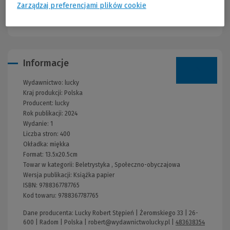
Zarządzaj preferencjami plików cookie
nieszczęścia? Czy rzeczywiście wiemy wszystko o tych, których
kochamy?
Informacje
Wydawnictwo:
lucky
Kraj produkcji: Polska
Producent:
lucky
Rok publikacji:
2024
Wydanie:
1
Liczba stron:
400
Okładka:
miękka
Format:
13.5x20.5cm
Towar w kategorii:
Beletrystyka
,
Społeczno-obyczajowa
Wersja publikacji:
Książka papier
ISBN:
9788367787765
Kod towaru:
9788367787765
Dane producenta: Lucky Robert Stępień | Żeromskiego 33 | 26-
600 | Radom | Polska |
robert@wydawnictwolucky.pl
|
483638354