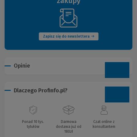
zakupy
(Nowe
okno)
Zapisz się do newslettera
Opinie
Dlaczego Profinfo.pl?
Ponad 10 tys.
Darmowa
Czat online z
tytułów
dostawa już od
konsultantem
180zł