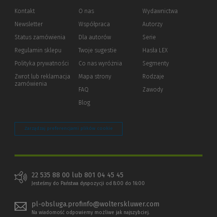
Kontakt
O nas
Wydawnictwa
Newsletter
Współpraca
Autorzy
Status zamówienia
Dla autorów
(Nowe
(Link
Serie
okno)
do
Regulamin sklepu
Twoje sugestie
Hasła LEX
innej
strony)
Polityka prywatności
(Nowe
(Link
Co nas wyróżnia
Segmenty
okno)
do
Zwrot lub reklamacja
Mapa strony
Rodzaje
innej
zamówienia
strony)
FAQ
Zawody
Blog
Zarządzaj preferencjami plików cookie
22 535 88 00 lub 801 04 45 45
Jesteśmy do Państwa dyspozycji od 8:00 do 16:00
pl-obsluga.profinfo@wolterskluwer.com
Na wiadomość odpowiemy możliwe jak najszybciej.