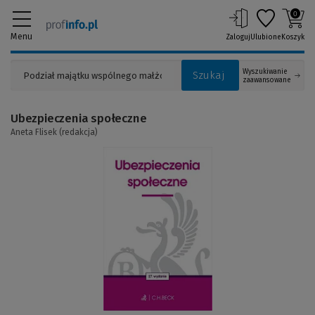
0
Menu
Zaloguj
Ulubione
Koszyk
Wyszukiwanie
Szukaj
zaawansowane
Ubezpieczenia społeczne
Aneta Flisek (redakcja)
(Link
do
innej
strony)