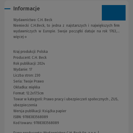
Informacje
Wydawnictwo:
C.H. Beck
Niemiecki C.H.Beck, to jedna z najstarszych i największych firm
wydawniczych w Europie. Swoje początki datuje na rok 1763,...
więcej→
Kraj produkcji: Polska
Producent:
C.H. Beck
Rok publikacji:
2024
Wydanie:
17
Liczba stron:
230
Seria:
Twoje Prawo
Okładka:
miękka
Format:
12.2x17.5cm
Towar w kategorii:
Prawo pracy i ubezpieczeń społecznych
,
ZUS,
ubezpieczenia
Wersja publikacji:
Książka papier
ISBN:
9788383568089
Kod towaru:
9788383568089