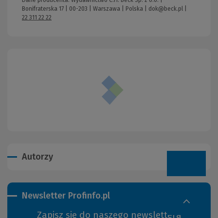
Dane producenta: Wydawnictwo C.H. Beck Sp. z o.o. |
Bonifraterska 17 | 00-203 | Warszawa | Polska |
dok@beck.pl
|
22 311 22 22
Autorzy
Newsletter Profinfo.pl
Zapisz się do naszego newslettera