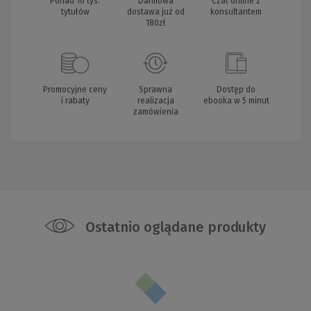
Ponad 10 tys.
Darmowa
Czat online z
tytułów
dostawa już od
konsultantem
180zł
Promocyjne ceny
Sprawna
Dostęp do
i rabaty
realizacja
ebooka w 5 minut
zamówienia
Ostatnio oglądane produkty