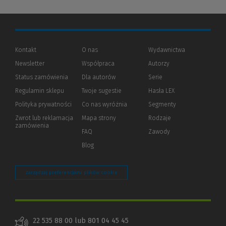
Kontakt
O nas
Wydawnictwa
Newsletter
Współpraca
Autorzy
Status zamówienia
Dla autorów
(Nowe
(Link
Serie
okno)
do
Regulamin sklepu
Twoje sugestie
Hasła LEX
innej
strony)
Polityka prywatności
(Nowe
(Link
Co nas wyróżnia
Segmenty
okno)
do
Zwrot lub reklamacja
Mapa strony
Rodzaje
innej
zamówienia
strony)
FAQ
Zawody
Blog
Zarządzaj preferencjami plików cookie
22 535 88 00 lub 801 04 45 45