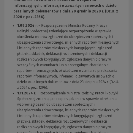
oświadczeń o zamiarze przekazania raportów
informacyjnych, informacji o zawartych umowach o dzieło
oraz innych dokumentów z dnia 20 grudnia 2020 r. (Dz.U. z
2020 r. poz. 2366).
1.09.2024 r.
– Rozporządzenie Ministra Rodziny, Pracy i
Polityki Społecznej zmieniające rozporządzenie w sprawie
określenia wzorów zgłoszeń do ubezpieczeń społecznych i
ubezpieczenia zdrowotnego, imiennych raportów miesięcznych
i imiennych raportów miesięcznych korygujących, zgłoszeń
płatnika składek, deklaracji rozliczeniowych i deklaracji
rozliczeniowych korygujących, zgłoszeń danych o pracy w
szczególnych warunkach lub o szczególnym charakterze,
raportów informacyjnych, oświadczeń o zamiarze przekazania
raportów informacyjnych, informacji o zawartych umowach o
dzieło oraz innych dokumentów z dnia 23 sierpnia 2024 r. (Dz.U.
z 2024 r. poz. 1296),
1.11.2024 r.
– Rozporządzenie Ministra Rodziny, Pracy i Polityki
Społecznej zmieniające rozporządzenie w sprawie określenia
wzorów zgłoszeń do ubezpieczeń społecznych i
ubezpieczenia zdrowotnego, imiennych raportów miesięcznych
i imiennych raportów miesięcznych korygujących, zgłoszeń
płatnika składek, deklaracji rozliczeniowych i deklaracji
rozliczeniowych korygujących, zgłoszeń danych o pracy w
szczególnych warunkach lub o szczególnym charakterze,