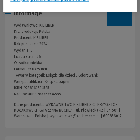
Informacje
Wydawnictwo:
K.E.LIBER
Kraj produkcji: Polska
Producent:
K.E.LIBER
Rok publikacji:
2024
Wydanie:
3
Liczba stron:
96
Okładka:
miękka
Format:
25.0x25.0cm
Towar w kategorii:
Książki dla dzieci
,
Kolorowanki
Wersja publikacji:
Książka papier
ISBN:
9788363534585
Kod towaru:
9788363534585
Dane producenta: WYDAWNICTWO K.E.LIBER S.C., KRZYSZTOF
KOŁAKOWSKI, KATARZYNA BUCHLA | ul. Płowiecka 42 | 04-501 |
Warszawa | Polska |
wydawnictwo@keliber.com.pl
|
600856017