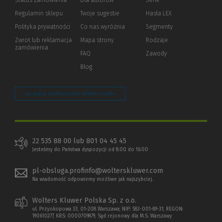
Status zamówienia
Dla autorów
(Nowe
(Link
Serie
okno)
do
Regulamin sklepu
Twoje sugestie
Hasła LEX
innej
strony)
Polityka prywatności
(Nowe
(Link
Co nas wyróżnia
Segmenty
okno)
do
Zwrot lub reklamacja
Mapa strony
Rodzaje
innej
zamówienia
strony)
FAQ
Zawody
Blog
Zarządzaj preferencjami plików cookie
22 535 88 00 lub 801 04 45 45
Jesteśmy do Państwa dyspozycji od 8:00 do 16:00
pl-obsluga.profinfo@wolterskluwer.com
Na wiadomość odpowiemy możliwe jak najszybciej.
Wolters Kluwer Polska Sp. z o.o.
ul. Przyokopowa 33, 01-208 Warszawa; NIP: 583-001-89-31, REGON:
190610277, KRS: 0000709879, Sąd rejonowy dla M.S. Warszawy