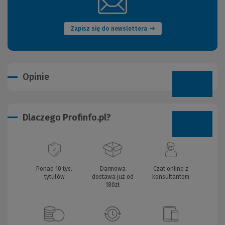
(Nowe
okno)
Zapisz się do newslettera
Opinie
Dlaczego Profinfo.pl?
Ponad 10 tys.
Darmowa
Czat online z
tytułów
dostawa już od
konsultantem
180zł