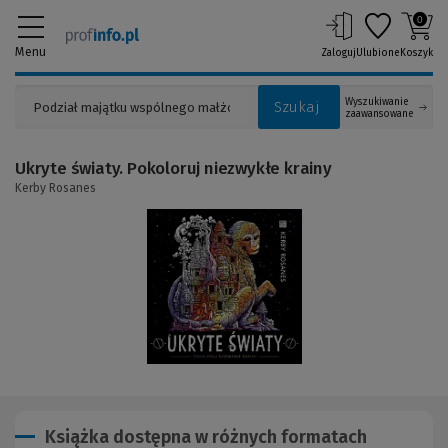
0
Menu
Zaloguj
Ulubione
Koszyk
Wyszukiwanie
Szukaj
zaawansowane
Ukryte światy. Pokoloruj niezwykłe krainy
Kerby Rosanes
(Link
do
innej
strony)
Książka dostępna w różnych formatach