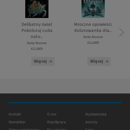
Delikatny świat
Mroczne opowieści.
Pokoloruj cuda
Kolorowanka dla...
natu...
Kerby Rosanes
K.E.LIBER
Kerby Rosanes
K.E.LIBER
Więcej
Więcej
Kontakt
O nas
Wydawnictwa
Newsletter
Współpraca
Autorzy