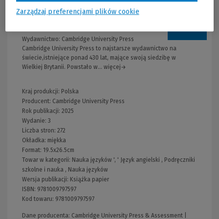
Zarządzaj preferencjami plików cookie
Informacje
Wydawnictwo:
Cambridge University Press
Cambridge University Press to najstarsze wydawnictwo na
świecie,istniejące ponad 430 lat, mające swoją siedzibę w
Wielkiej Brytanii. Powstało w... więcej→
Kraj produkcji: Polska
Producent:
Cambridge University Press
Rok publikacji:
2025
Wydanie:
3
Liczba stron:
272
Okładka:
miękka
Format:
19.5x26.5cm
Towar w kategorii:
Nauka języków
', '
Język angielski
,
Podręczniki
szkolne i nauka
,
Nauka języków
Wersja publikacji:
Książka papier
ISBN:
9781009797597
Kod towaru:
9781009797597
Dane producenta: Cambridge University Press & Assessment |