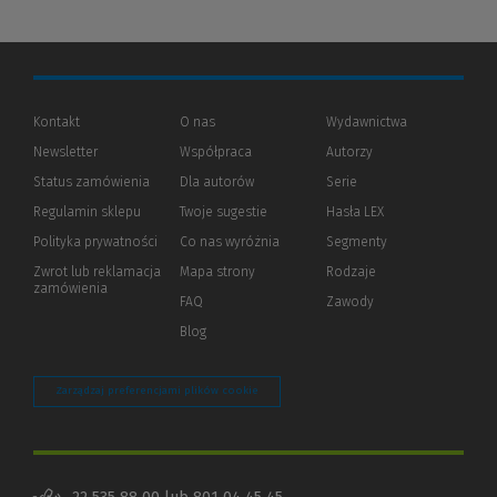
Kontakt
O nas
Wydawnictwa
Newsletter
Współpraca
Autorzy
Status zamówienia
Dla autorów
(Nowe
(Link
Serie
okno)
do
Regulamin sklepu
Twoje sugestie
Hasła LEX
innej
strony)
Polityka prywatności
(Nowe
(Link
Co nas wyróżnia
Segmenty
okno)
do
Zwrot lub reklamacja
Mapa strony
Rodzaje
innej
zamówienia
strony)
FAQ
Zawody
Blog
Zarządzaj preferencjami plików cookie