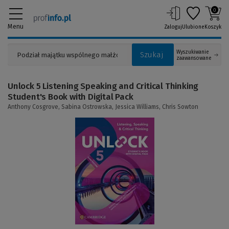
0
Menu
Zaloguj
Ulubione
Koszyk
Wyszukiwanie
Szukaj
zaawansowane
Unlock 5 Listening Speaking and Critical Thinking
Student's Book with Digital Pack
Anthony Cosgrove,
Sabina Ostrowska,
Jessica Williams,
Chris Sowton
(Link
do
innej
strony)