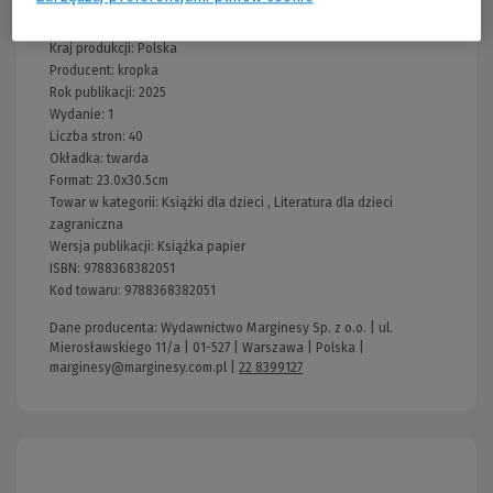
Wydawnictwo:
kropka
Kraj produkcji: Polska
Producent:
kropka
Rok publikacji:
2025
Wydanie:
1
Liczba stron:
40
Okładka:
twarda
Format:
23.0x30.5cm
Towar w kategorii:
Książki dla dzieci
,
Literatura dla dzieci
zagraniczna
Wersja publikacji:
Książka papier
ISBN:
9788368382051
Kod towaru:
9788368382051
Dane producenta: Wydawnictwo Marginesy Sp. z o.o. | ul.
Mierosławskiego 11/a | 01-527 | Warszawa | Polska |
marginesy@marginesy.com.pl
|
22 8399127