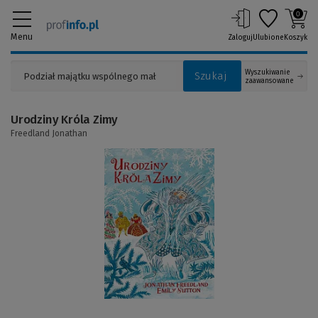
0
Menu
Zaloguj
Ulubione
Koszyk
Wyszukiwanie
Szukaj
zaawansowane
Urodziny Króla Zimy
Freedland Jonathan
(Link
do
innej
strony)