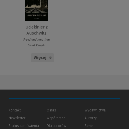
Uciekinier z
Auschwitz
Freedland Jonathan
Świat Książki
Więcej
Kontakt
O nas
Wydawnictwa
Newsletter
Współpraca
Autorzy
Status zamówienia
Dla autorów
(Nowe
(Link
Serie