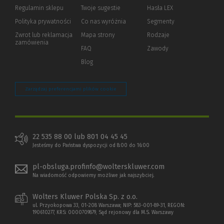
okno)
do
Regulamin sklepu
Twoje sugestie
Hasła LEX
innej
strony)
Polityka prywatności
(Nowe
(Link
Co nas wyróżnia
Segmenty
okno)
do
Zwrot lub reklamacja
Mapa strony
Rodzaje
innej
zamówienia
strony)
FAQ
Zawody
Blog
Zarządzaj preferencjami plików cookie
22 535 88 00 lub 801 04 45 45
Jesteśmy do Państwa dyspozycji od 8:00 do 16:00
pl-obsluga.profinfo@wolterskluwer.com
Na wiadomość odpowiemy możliwe jak najszybciej.
Wolters Kluwer Polska Sp. z o.o.
ul. Przyokopowa 33, 01-208 Warszawa; NIP: 583-001-89-31, REGON:
190610277, KRS: 0000709879, Sąd rejonowy dla M.S. Warszawy