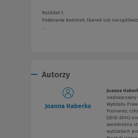
Rozdział 3
Pobieranie komórek, tkanek lub narządówod
...
Autorzy
Joanna Haber
nadzwyczajny 
Wydziału Prawa
Joanna Haberko
Poznaniu; czło
(2010-2014) or
wielokrotna s
wydziałach pra