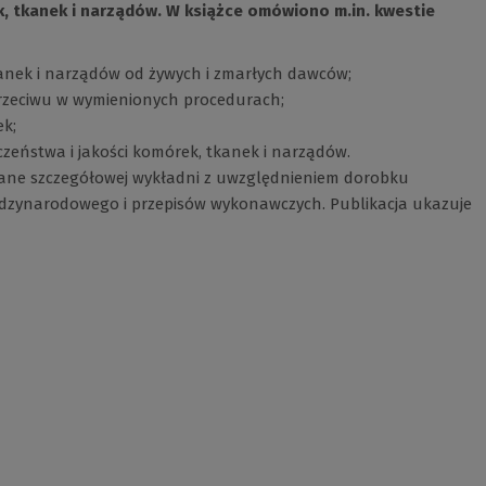
, tkanek i narządów. W książce omówiono m.in. kwestie
kanek i narządów od żywych i zmarłych dawców;
przeciwu w wymienionych procedurach;
k;
zeństwa i jakości komórek, tkanek i narządów.
dane szczegółowej wykładni z uwzględnieniem dorobku
ędzynarodowego i przepisów wykonawczych. Publikacja ukazuje