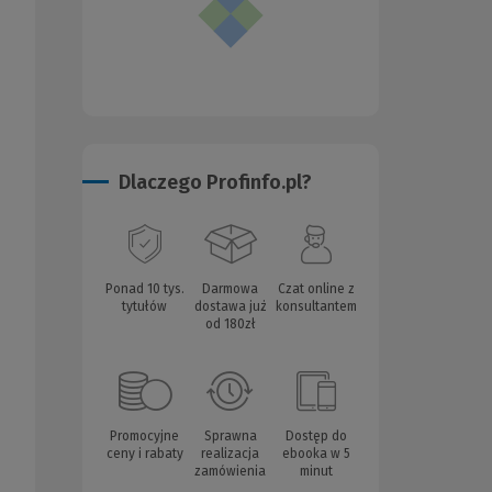
Dlaczego Profinfo.pl?
Ponad 10 tys.
Darmowa
Czat online z
tytułów
dostawa już
konsultantem
od 180zł
Promocyjne
Sprawna
Dostęp do
ceny i rabaty
realizacja
ebooka w 5
zamówienia
minut