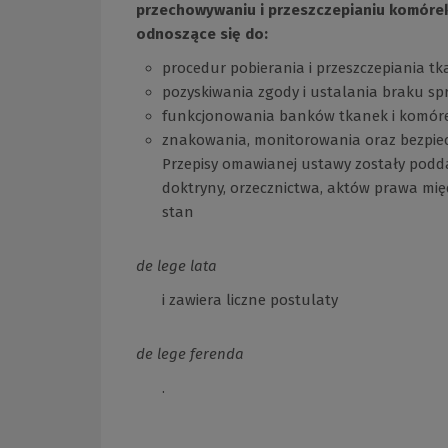
przechowywaniu i przeszczepianiu komórek
odnoszące się do:
procedur pobierania i przeszczepiania t
pozyskiwania zgody i ustalania braku s
funkcjonowania banków tkanek i komóre
znakowania, monitorowania oraz bezpiec
Przepisy omawianej ustawy zostały pod
doktryny, orzecznictwa, aktów prawa mi
stan
de lege lata
i zawiera liczne postulaty
de lege ferenda
.