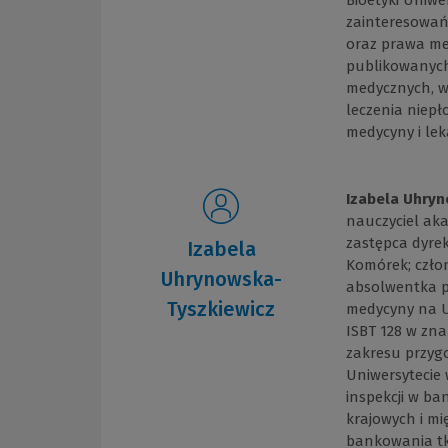
Bioetyki Uniwe
zainteresowań
oraz prawa med
publikowanych
medycznych, 
leczenia niep
medycyny i lek
Izabela Uhryn
nauczyciel ak
zastępca dyre
Izabela
Komórek; człon
Uhrynowska-
absolwentka p
Tyszkiewicz
medycyny na U
ISBT 128 w zn
zakresu przyg
Uniwersytecie
inspekcji w b
krajowych i mi
bankowania tka