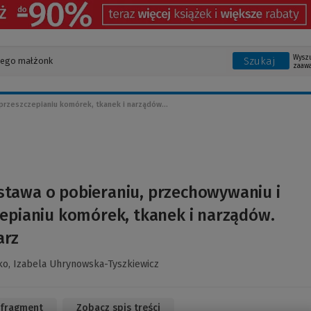
Wysz
Szukaj
zaaw
przeszczepianiu komórek, tkanek i narządów...
stawa o pobieraniu, przechowywaniu i
epianiu komórek, tkanek i narządów.
arz
ko,
Izabela Uhrynowska-Tyszkiewicz
 fragment
(Link
Zobacz spis treści