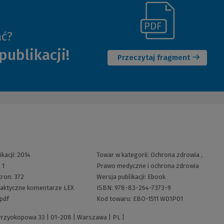
(Link
ać?
(Nowe
do
publikacji!
okno)
innej
Przeczytaj fragment
strony)
ikacji:
2014
Towar w kategorii:
Ochrona zdrowia
,
:
1
Prawo medyczne i ochrona zdrowia
tron:
372
Wersja publikacji:
Ebook
aktyczne komentarze LEX
ISBN:
978-83-264-7373-9
pdf
Kod towaru:
EBO-1511 W01P01
 Przyokopowa 33 | 01-208 | Warszawa | PL |