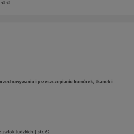
 45 45
, przechowywaniu i przeszczepianiu komórek, tkanek i
zwłok ludzkich | str. 62