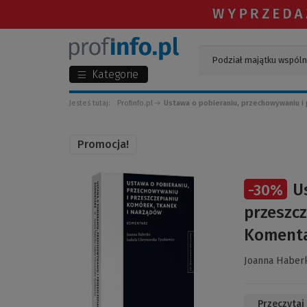
Kategorie
Jesteś tutaj:
Profinfo.pl
Ustawa o pobieraniu, przechowywaniu i 
Promocja!
(Link
U
-
30
%
do
innej
przeszcz
strony)
Koment
Joanna Haber
Przeczytaj