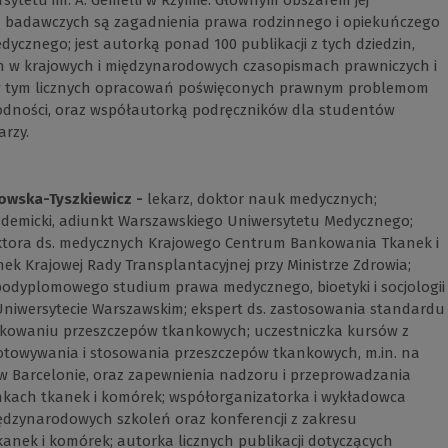
rsytetu im. A. Gemelli w Rzymie. Głównym obszarem jej
 badawczych są zagadnienia prawa rodzinnego i opiekuńczego
ycznego; jest autorką ponad 100 publikacji z tych dziedzin,
 w krajowych i międzynarodowych czasopismach prawniczych i
w tym licznych opracowań poświęconych prawnym problemom
łodności, oraz współautorką podręczników dla studentów
arzy.
owska-Tyszkiewicz -
lekarz, doktor nauk medycznych;
ademicki, adiunkt Warszawskiego Uniwersytetu Medycznego;
ktora ds. medycznych Krajowego Centrum Bankowania Tkanek i
ek Krajowej Rady Transplantacyjnej przy Ministrze Zdrowia;
odyplomowego studium prawa medycznego, bioetyki i socjologii
niwersytecie Warszawskim; ekspert ds. zastosowania standardu
akowaniu przeszczepów tkankowych; uczestniczka kursów z
otowywania i stosowania przeszczepów tkankowych, m.in. na
 w Barcelonie, oraz zapewnienia nadzoru i przeprowadzania
ankach tkanek i komórek; współorganizatorka i wykładowca
ędzynarodowych szkoleń oraz konferencji z zakresu
nek i komórek; autorka licznych publikacji dotyczących