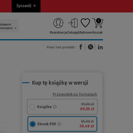
0
ukiwanie
ansowane
Rejestracja
Zaloguj
Ulubione
Koszyk
(Nowe okno)
(Link do innej strony)
(Link do innej strony)
Poleć ten produkt:
Kup tę książkę w wersji
Przewodnik po formatach
99,00 zł
Książka
69,30 zł
85,00 zł
Ebook PDF
59,49 zł