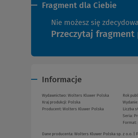
Fragment dla Ciebie
Nie możesz się zdecydow
Przeczytaj fragment 
Informacje
Wydawnictwo:
Wolters Kluwer Polska
Rok publ
Kraj produkcji: Polska
Wydanie
Producent:
Wolters Kluwer Polska
Liczba s
Seria:
Pr
Format:
Dane producenta: Wolters Kluwer Polska sp. z o.o. |