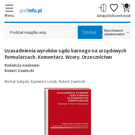
0
Menu
Zaloguj
Ulubione
Koszyk
Wyszukiwanie
Szukaj
zaawansowane
Uzasadnienia wyroków sądu karnego na urzędowych
formularzach. Komentarz. Wzory. Orzecznictwo
Redakcja naukowa:
Robert Zawłocki
Michał Gałęski,
Kazimierz Leżak,
Robert Zawłocki
(Link
do
innej
strony)