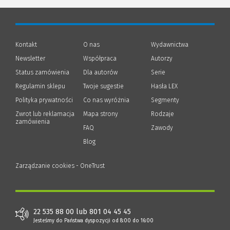
Kontakt
O nas
Wydawnictwa
Newsletter
Współpraca
Autorzy
Status zamówienia
Dla autorów
(Nowe
(Link
Serie
okno)
do
Regulamin sklepu
Twoje sugestie
Hasła LEX
innej
strony)
Polityka prywatności
(Nowe
(Link
Co nas wyróżnia
Segmenty
okno)
do
Zwrot lub reklamacja
Mapa strony
Rodzaje
innej
zamówienia
strony)
FAQ
Zawody
Blog
Zarządzanie cookies - OneTrust
22 535 88 00 lub 801 04 45 45
Jesteśmy do Państwa dyspozycji od 8:00 do 16:00