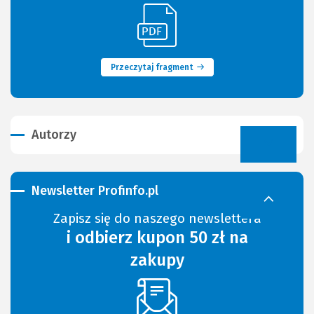
(Link
(Nowe
do
okno)
innej
strony)
Przeczytaj fragment
Autorzy
Newsletter Profinfo.pl
Zapisz się do naszego newslettera
i odbierz kupon 50 zł na
zakupy
(Nowe