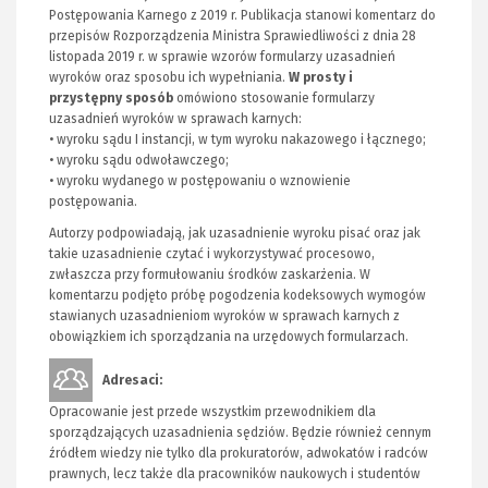
Postępowania Karnego z 2019 r. Publikacja stanowi komentarz do
przepisów Rozporządzenia Ministra Sprawiedliwości z dnia 28
listopada 2019 r. w sprawie wzorów formularzy uzasadnień
wyroków oraz sposobu ich wypełniania.
W prosty i
przystępny sposób
omówiono stosowanie formularzy
uzasadnień wyroków w sprawach karnych:
• wyroku sądu I instancji, w tym wyroku nakazowego i łącznego;
• wyroku sądu odwoławczego;
• wyroku wydanego w postępowaniu o wznowienie
postępowania.
Autorzy podpowiadają, jak uzasadnienie wyroku pisać oraz jak
takie uzasadnienie czytać i wykorzystywać procesowo,
zwłaszcza przy formułowaniu środków zaskarżenia. W
komentarzu podjęto próbę pogodzenia kodeksowych wymogów
stawianych uzasadnieniom wyroków w sprawach karnych z
obowiązkiem ich sporządzania na urzędowych formularzach.
Adresaci:
Opracowanie jest przede wszystkim przewodnikiem dla
sporządzających uzasadnienia sędziów. Będzie również cennym
źródłem wiedzy nie tylko dla prokuratorów, adwokatów i radców
prawnych, lecz także dla pracowników naukowych i studentów