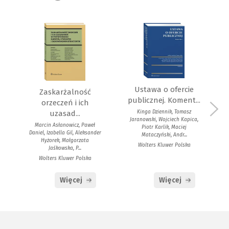
L
Ustawa o ofercie
Zaskarżalność
publicznej. Koment...
orzeczeń i ich
Kinga Dziennik, Tomasz
uzasad...
Jaranowski, Wojciech Kapica,
Marcin Asłanowicz, Paweł
Piotr Karlik, Maciej
Daniel, Izabella Gil, Aleksander
Mataczyński, Andr...
Hyżorek, Małgorzata
Wolters Kluwer Polska
Jaśkowska, P...
Wolters Kluwer Polska
Więcej
Więcej