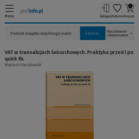
0
Menu
Zaloguj
Ulubione
Koszyk
Wyszukiwanie
Szukaj
zaawansowane
VAT w transakcjach łańcuchowych. Praktyka przed i po
quick fix
Wojciech Kieszkowski
(Link
do
innej
strony)