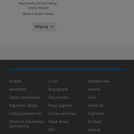
Majerowski, Dorota Pokrop,
Tomasz Wagner
Wolters Kluwer Polska
Więcej
Kontakt
O nas
Wydawnictwa
Newsletter
Współpraca
Autorzy
Status zamówienia
Dla autorów
(Nowe
(Link
Serie
okno)
do
Regulamin sklepu
Twoje sugestie
Hasła LEX
innej
strony)
Polityka prywatności
(Nowe
(Link
Co nas wyróżnia
Segmenty
okno)
do
Zwrot lub reklamacja
Mapa strony
Rodzaje
innej
zamówienia
strony)
FAQ
Zawody