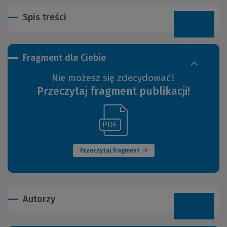
Spis treści
Fragment dla Ciebie
Nie możesz się zdecydować?
Przeczytaj fragment publikacji!
(Link
(Nowe
do
okno)
innej
strony)
Przeczytaj fragment
Autorzy