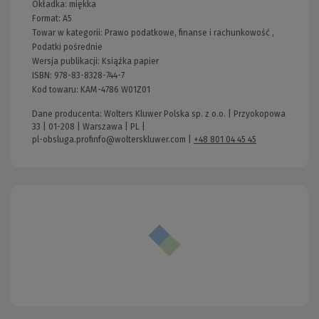
Okładka:
miękka
Format:
A5
Towar w kategorii:
Prawo podatkowe, finanse i rachunkowość
,
Podatki pośrednie
Wersja publikacji:
Książka papier
ISBN:
978-83-8328-744-7
Kod towaru:
KAM-4786 W01Z01
Dane producenta: Wolters Kluwer Polska sp. z o.o. | Przyokopowa
33 | 01-208 | Warszawa | PL |
pl-obsluga.profinfo@wolterskluwer.com
|
+48 801 04 45 45