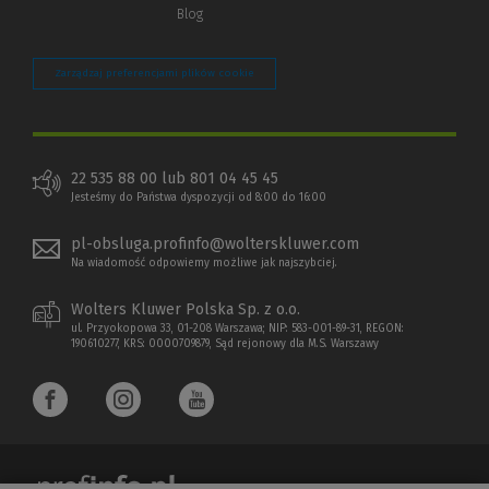
Blog
Zarządzaj preferencjami plików cookie
22 535 88 00 lub 801 04 45 45
Jesteśmy do Państwa dyspozycji od 8:00 do 16:00
pl-obsluga.profinfo@wolterskluwer.com
Na wiadomość odpowiemy możliwe jak najszybciej.
Wolters Kluwer Polska Sp. z o.o.
ul. Przyokopowa 33, 01-208 Warszawa; NIP: 583-001-89-31, REGON:
190610277, KRS: 0000709879, Sąd rejonowy dla M.S. Warszawy