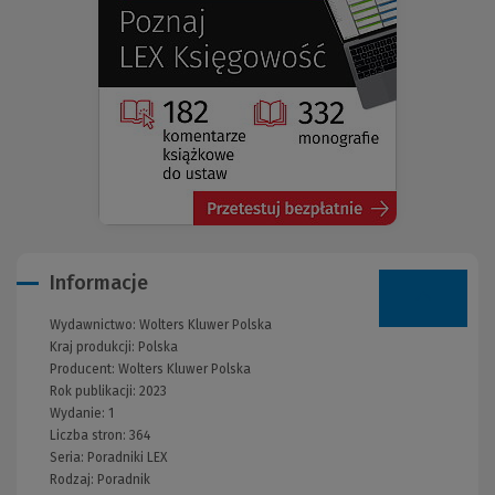
okno)
do
innej
strony)
Informacje
Wydawnictwo:
Wolters Kluwer Polska
Kraj produkcji: Polska
Producent:
Wolters Kluwer Polska
Rok publikacji:
2023
Wydanie:
1
Liczba stron:
364
Seria:
Poradniki LEX
Rodzaj:
Poradnik