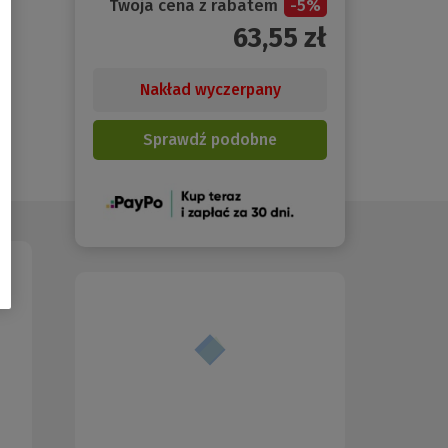
Twoja cena z rabatem
-
5
%
63,55
zł
Nakład wyczerpany
Sprawdź podobne
(Nowe
okno)