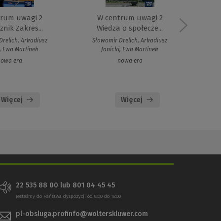
trum uwagi 2
W centrum uwagi 2
Wie
nik Zakres...
Wiedza o społecze...
relich, Arkadiusz
Sławomir Drelich, Arkadiusz
Sła
i, Ewa Martinek
Janicki, Ewa Martinek
Jan
nowa era
nowa era
Więcej
Więcej
22 535 88 00 lub 801 04 45 45
Jesteśmy do Państwa dyspozycji od 8:00 do 16:00
pl-obsluga.profinfo@wolterskluwer.com