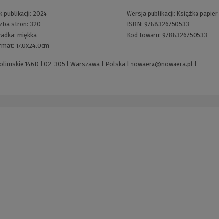
 publikacji:
2024
Wersja publikacji:
Książka papier
czba stron:
320
ISBN:
9788326750533
ładka:
miękka
Kod towaru:
9788326750533
rmat:
17.0x24.0cm
zolimskie 146D | 02-305 | Warszawa | Polska |
nowaera@nowaera.pl
|