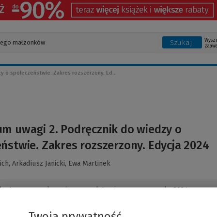
Wysz
Szukaj
zaaw
y o społeczeństwie. Zakres rozszerzony. Ed...
m uwagi 2. Podręcznik do wiedzy o
ństwie. Zakres rozszerzony. Edycja 2024
ich,
Arkadiusz Janicki,
Ewa Martinek
dostosowana do zmian w podstawie programowej z 2024 r.
Twoja prywatność