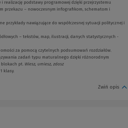
 i realizację podstawy programowej dzięki przejrzystemu
om przekazu – nowoczesnym infografikom, schematom i
e przykłady nawiązujące do współczesnej sytuacji politycznej i
ódłowych – tekstów, map, ilustracji, danych statystycznych -
domości za pomocą czytelnych podsumowań rozdziałów.
ązywania zadań typu maturalnego dzięki różnorodnym
blokach pt.
Wiesz, umiesz, zdasz
1 klasy.
Zwiń opis