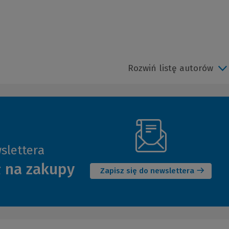
Rozwiń listę autorów
slettera
(Nowe
ł na zakupy
okno)
Zapisz się do newslettera