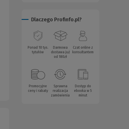
Dlaczego Profinfo.pl?
Ponad 10 tys.
Darmowa
Czat online z
tytułów
dostawa już
konsultantem
od 180zł
Promocyjne
Sprawna
Dostęp do
ceny i rabaty
realizacja
ebooka w 5
zamówienia
minut