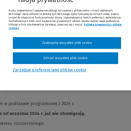
W celu zapewnienia Ci optymalnej obsługi, korzystamy z plików cookie i innych podobnych
technologii. Dane zebrane za pomocą tych technologii wykorzystujemy do różnych celów, między
innymi do ulepszania funkcjonalności strony, zapamiętywania Twoich preferencji, wyświetlania
najtrafniejszych treści oraz najbardziej przydatnych reklam. Możesz wybrać swoje preferencje,
klikając w link. Aby dowiedzieć się więcej, zapoznaj się z naszą
Polityką prywatności i plików
cookies
Zaakceptuj wszystkie pliki cookie
Opinie
Odrzuć wszystkie pliki cookie
Zarządzaj preferencjami plików cookie
an w podstawie programowej z 2024 r.
e od września 2024 r. już nie obowiązują.
akresu rozszerzonego: