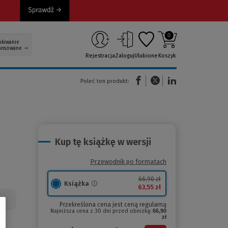
0
ukiwanie
ansowane
Rejestracja
Zaloguj
Ulubione
Koszyk
(Nowe okno)
(Link do innej strony)
(Link do innej strony)
Poleć ten produkt:
Kup tę książkę w wersji
Przewodnik po formatach
66,90 zł
Książka
63,55 zł
Przekreślona cena jest ceną regularną
Najniższa cena z 30 dni przed obniżką:
66,90
zł