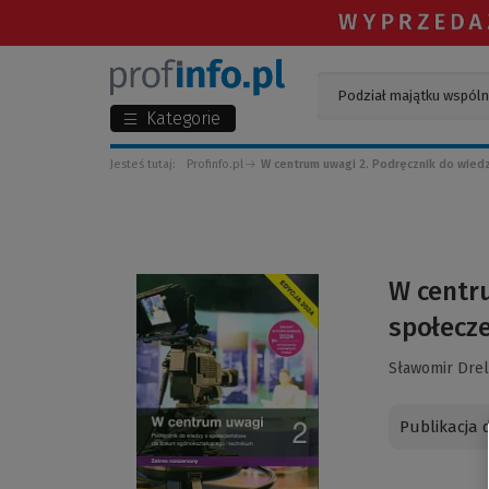
Kategorie
Jesteś tutaj:
Profinfo.pl
W centrum uwagi 2. Podręcznik do wiedz
(Link
W centru
do
społecze
innej
strony)
Sławomir Drel
Publikacja 