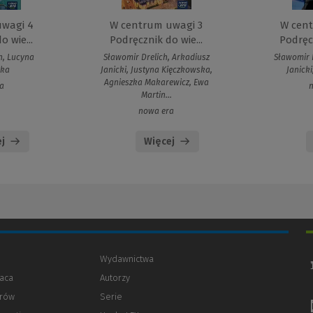
uwagi 4
W centrum uwagi 3
W cen
o wie...
Podręcznik do wie...
Podręcz
h, Lucyna
Sławomir Drelich, Arkadiusz
Sławomir D
ska
Janicki, Justyna Kięczkowska,
Janick
Agnieszka Makarewicz, Ewa
a
Martin...
nowa era
j
Więcej
Wydawnictwa
aca
Autorzy
orów
(Nowe
(Link
Serie
okno)
do