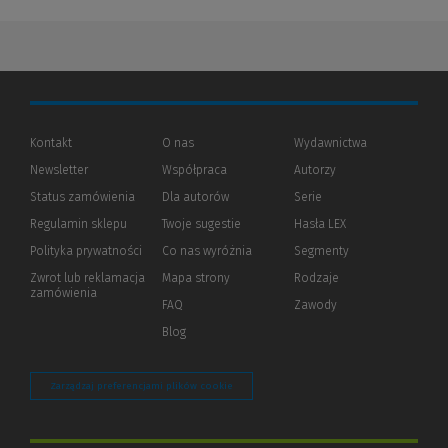
Kontakt
O nas
Wydawnictwa
Newsletter
Współpraca
Autorzy
Status zamówienia
Dla autorów
(Nowe
(Link
Serie
okno)
do
Regulamin sklepu
Twoje sugestie
Hasła LEX
innej
strony)
Polityka prywatności
(Nowe
(Link
Co nas wyróżnia
Segmenty
okno)
do
Zwrot lub reklamacja
Mapa strony
Rodzaje
innej
zamówienia
strony)
FAQ
Zawody
Blog
Zarządzaj preferencjami plików cookie