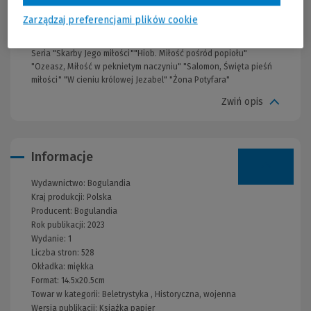
duchowy klimat antycznych czasów”Edyta Bogulak MESU
ANDREWS Zdobywczyni nagód Christy, ECPA. Inne tytuły serii
Zarządzaj preferencjami plików cookie
"Królowie i Prorocy":- "Dziedzictwo Izajasza" - "Córka Izajasza" -
"Ogień i lwy" Seria "Skarby Nilu":- "Miriam" - "Córka Faraona"
Seria "Skarby Jego miłości""Hiob. Miłość pośród popiołu"
"Ozeasz, Miłość w peknietym naczyniu" "Salomon, Święta pieśń
miłości" "W cieniu królowej Jezabel" "Żona Potyfara"
Zwiń opis
Informacje
Wydawnictwo:
Bogulandia
Kraj produkcji: Polska
Producent:
Bogulandia
Rok publikacji:
2023
Wydanie:
1
Liczba stron:
528
Okładka:
miękka
Format:
14.5x20.5cm
Towar w kategorii:
Beletrystyka
,
Historyczna, wojenna
Wersja publikacji:
Książka papier