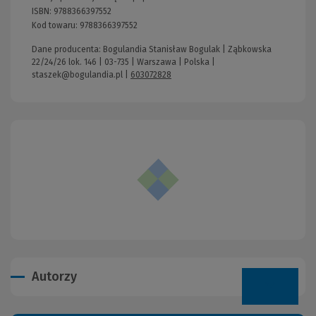
ISBN:
9788366397552
Kod towaru:
9788366397552
Dane producenta: Bogulandia Stanisław Bogulak | Ząbkowska
22/24/26 lok. 146 | 03-735 | Warszawa | Polska |
staszek@bogulandia.pl
|
603072828
Autorzy