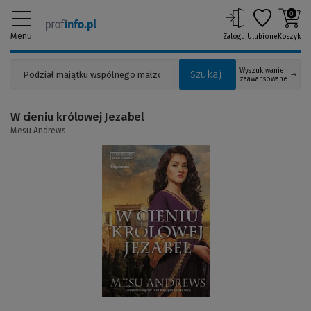
0
Menu
Zaloguj
Ulubione
Koszyk
Wyszukiwanie
Szukaj
zaawansowane
W cieniu królowej Jezabel
Mesu Andrews
(Link
do
innej
strony)