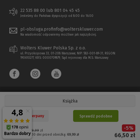
22 535 88 00 lub 801 04 45 45
Jesteśmy do Państwa dyspozycji od 8:00 do 16:00
pl-obsluga.profinfo@wolterskluwer.com
Na wiadomość odpowiemy możliwe jak najszybciej.
Wolters Kluwer Polska Sp. z o.o.
ul. Przyokopowa 33, 01-208 Warszawa; NIP: 583-001-89-31, REGON:
190610277, KRS: 0000709879, Sąd rejonowy dla M.S. Warszawy
Książka
Copyright 1997 - 2026 Wolters Kluwer Polska Sp. z o.o.
Nakład wyczerpany
Sprawdź podobne
Płatności elektroniczne
-
5
%
(Nowe
(Link
Cena regularna:
69,99
zł
66,50
zł
Najniższa cena z 30 dni przed obniżką:
69,99 zł
okno)
do