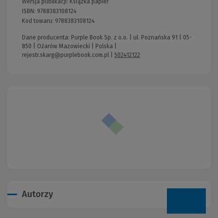
Wersja publikacji:
Książka papier
ISBN:
9788383108124
Kod towaru:
9788383108124
Dane producenta: Purple Book Sp. z o.o. | ul. Poznańska 91 | 05-
850 | Ożarów Mazowiecki | Polska |
rejestr.skarg@purplebook.com.pl
|
502412122
Autorzy