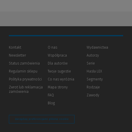
Kontakt
O nas
Wydawnictwa
Newsletter
Współpraca
Autorzy
Status zamówienia
Dla autorów
(Nowe
(Link
Serie
okno)
do
Regulamin sklepu
Twoje sugestie
Hasła LEX
innej
strony)
Polityka prywatności
(Nowe
(Link
Co nas wyróżnia
Segmenty
okno)
do
Zwrot lub reklamacja
Mapa strony
Rodzaje
innej
zamówienia
strony)
FAQ
Zawody
Blog
Zarządzaj preferencjami plików cookie