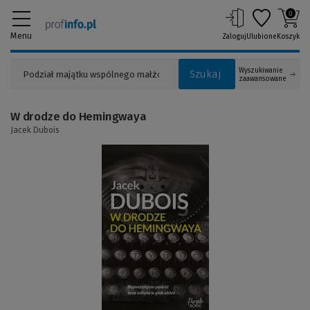
0
Menu
Zaloguj
Ulubione
Koszyk
Wyszukiwanie
Szukaj
zaawansowane
W drodze do Hemingwaya
Jacek Dubois
(Link
do
innej
strony)