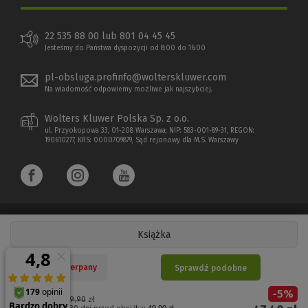
22 535 88 00 lub 801 04 45 45
Jesteśmy do Państwa dyspozycji od 8:00 do 16:00
pl-obsluga.profinfo@wolterskluwer.com
Na wiadomość odpowiemy możliwe jak najszybciej.
Wolters Kluwer Polska Sp. z o.o.
ul. Przyokopowa 33, 01-208 Warszawa; NIP: 583-001-89-31, REGON:
190610277, KRS: 0000709879, Sąd rejonowy dla M.S. Warszawy
Książka
Copyright 1997 - 2026 Wolters Kluwer Polska Sp. z o.o.
Nakład wyczerpany
Sprawdź podobne
Płatności elektroniczne
-
5
%
(Nowe
(Link
Cena regularna:
49,90
zł
49,90 zł