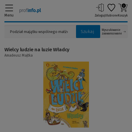
0
Menu
Zaloguj
Ulubione
Koszyk
Wyszukiwanie
Szukaj
zaawansowane
Wielcy ludzie na luzie Władcy
Amadeusz Majtka
(Link
do
innej
strony)