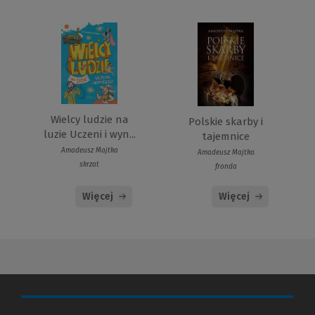
Wielcy ludzie na
Polskie skarby i
luzie Uczeni i wyn...
tajemnice
Amadeusz Majtka
Amadeusz Majtka
skrzat
fronda
Więcej
Więcej