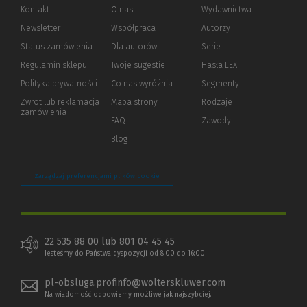
Kontakt
O nas
Wydawnictwa
Newsletter
Współpraca
Autorzy
Status zamówienia
Dla autorów
(Nowe
(Link
Serie
okno)
do
Regulamin sklepu
Twoje sugestie
Hasła LEX
innej
strony)
Polityka prywatności
(Nowe
(Link
Co nas wyróżnia
Segmenty
okno)
do
Zwrot lub reklamacja
Mapa strony
Rodzaje
innej
zamówienia
strony)
FAQ
Zawody
Blog
Zarządzaj preferencjami plików cookie
22 535 88 00 lub 801 04 45 45
Jesteśmy do Państwa dyspozycji od 8:00 do 16:00
pl-obsluga.profinfo@wolterskluwer.com
Na wiadomość odpowiemy możliwe jak najszybciej.