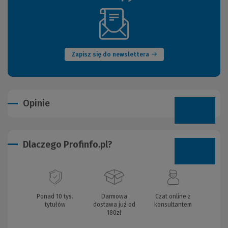
(Nowe
okno)
Zapisz się do newslettera
Opinie
Dlaczego Profinfo.pl?
Ponad 10 tys.
Darmowa
Czat online z
tytułów
dostawa już od
konsultantem
180zł