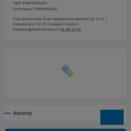
ISBN:
9788380804203
Kod towaru:
9788380804203
Dane producenta: Grupa Wydawnicza Harmonia Sp. Z o.o. |
Kartuska 426 | 80-125 | Gdańsk | Polska |
harmonia@harmonia.edu.pl
|
58 380 00 06
Autorzy