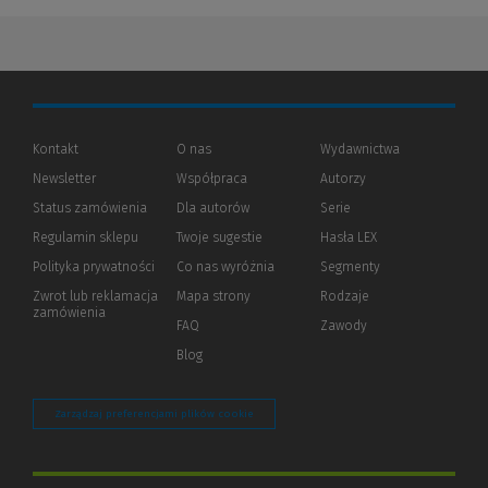
Kontakt
O nas
Wydawnictwa
Newsletter
Współpraca
Autorzy
Status zamówienia
Dla autorów
(Nowe
(Link
Serie
okno)
do
Regulamin sklepu
Twoje sugestie
Hasła LEX
innej
strony)
Polityka prywatności
(Nowe
(Link
Co nas wyróżnia
Segmenty
okno)
do
Zwrot lub reklamacja
Mapa strony
Rodzaje
innej
zamówienia
strony)
FAQ
Zawody
Blog
Zarządzaj preferencjami plików cookie