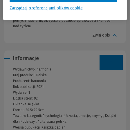
innym świetle, wprowadzić alternatywne wzorce myślenia i
Zarządzaj preferencjami plików cookie
zachowania, chętniej stawiać czoła problemom. Dzięki
poszukiwaniu źródeł przyjemniejszych emocji, zrównoważonych,
pełnych nadziei myśli, zyskuje poczucie sprawczości i kontroli
nad życiem.
Zwiń opis
Informacje
Wydawnictwo:
harmonia
Kraj produkcji: Polska
Producent:
harmonia
Rok publikacji:
2021
Wydanie:
1
Liczba stron:
92
Okładka:
miękka
Format:
20.5x29.5cm
Towar w kategorii:
Psychologia
,
Uczucia, emocje, zmysły
,
Książki
dla młodzieży
', '
Literatura polska
Wersja publikacji:
Książka papier