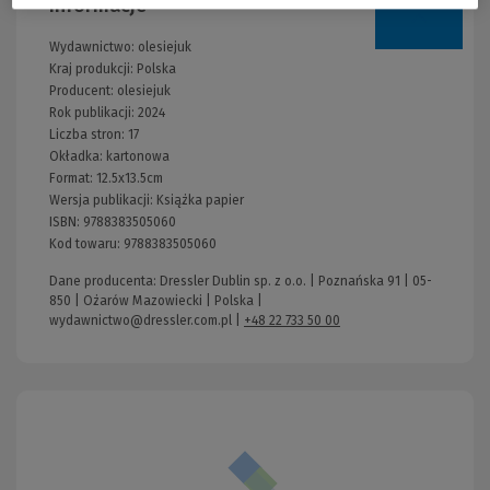
Informacje
Wydawnictwo:
olesiejuk
Kraj produkcji: Polska
Producent:
olesiejuk
Rok publikacji:
2024
Liczba stron:
17
Okładka:
kartonowa
Format:
12.5x13.5cm
Wersja publikacji:
Książka papier
ISBN:
9788383505060
Kod towaru:
9788383505060
Dane producenta: Dressler Dublin sp. z o.o. | Poznańska 91 | 05-
850 | Ożarów Mazowiecki | Polska |
wydawnictwo@dressler.com.pl
|
+48 22 733 50 00