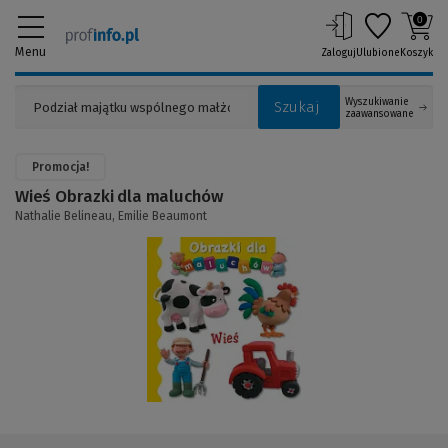
0
Menu
Zaloguj
Ulubione
Koszyk
Wyszukiwanie
Szukaj
zaawansowane
Promocja!
Wieś Obrazki dla maluchów
Nathalie Belineau,
Emilie Beaumont
(Link
do
innej
strony)