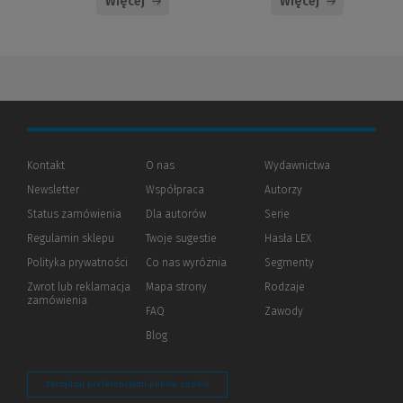
Więcej
Więcej
Kontakt
O nas
Wydawnictwa
Newsletter
Współpraca
Autorzy
Status zamówienia
Dla autorów
(Nowe
(Link
Serie
okno)
do
Regulamin sklepu
Twoje sugestie
Hasła LEX
innej
strony)
Polityka prywatności
(Nowe
(Link
Co nas wyróżnia
Segmenty
okno)
do
Zwrot lub reklamacja
Mapa strony
Rodzaje
innej
zamówienia
strony)
FAQ
Zawody
Blog
Zarządzaj preferencjami plików cookie