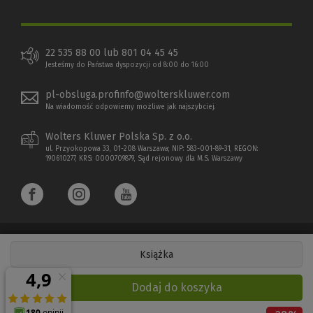
22 535 88 00 lub 801 04 45 45
Jesteśmy do Państwa dyspozycji od 8:00 do 16:00
pl-obsluga.profinfo@wolterskluwer.com
Na wiadomość odpowiemy możliwe jak najszybciej.
Wolters Kluwer Polska Sp. z o.o.
ul. Przyokopowa 33, 01-208 Warszawa; NIP: 583-001-89-31, REGON:
190610277, KRS: 0000709879, Sąd rejonowy dla M.S. Warszawy
Książka
Copyright 1997 - 2026 Wolters Kluwer Polska Sp. z o.o.
Dodaj do koszyka
Płatności elektroniczne