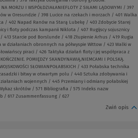
E NA MORZU I WSPÓŁDZIAŁANIEFLOTY Z SIŁAMI LĄDOWYMI / 397
lów w Oresundzie / 398 Lucice na rzekach i morzach / 401 Walka
a / 402 Napad Ranów na Starą Lubekę / 403 Zdobycie Starej
y i floty podczas kampanii Niklota / 407 Rugijscy sojusznicy
/ 413 Starcie pod Borslunde / 418 Złupienie Arhus / 419 Rugia
ta w działaniach obronnych na półwyspie Wittow / 423 Walki w
owiańscy piraci / 426 Taktyka działań floty i jej współpraca z
AKOŃCZENIE. POMIĘDZY SKANDYNAWIĄ,NIEMCAMI I POLSKĄ.
OJSKOWOŚCI SŁOWIANPOŁABSKICH / 433 Połabska technika
 zasadzki i bitwy w otwartym polu / 440 Sztuka zdobywania i
działaniach wojennych / 445 Przemiany i odmiany połabskiej
Wykaz skrótów / 571 Bibliografia / 575 Indeks nazw
sób / 617 Zusammenfassung / 627
Zwiń opis