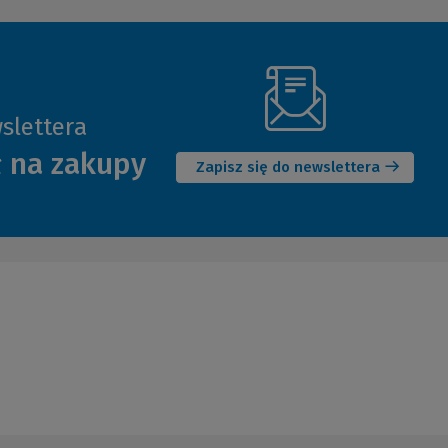
slettera
(Nowe
ł na zakupy
okno)
Zapisz się do newslettera