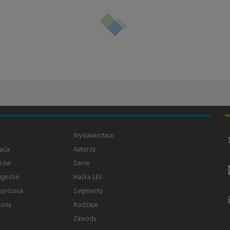
Wydawnictwa
aca
Autorzy
orów
(Nowe
(Link
Serie
okno)
do
ugestie
Hasła LEX
innej
strony)
wyróżnia
Segmenty
rony
Rodzaje
Zawody