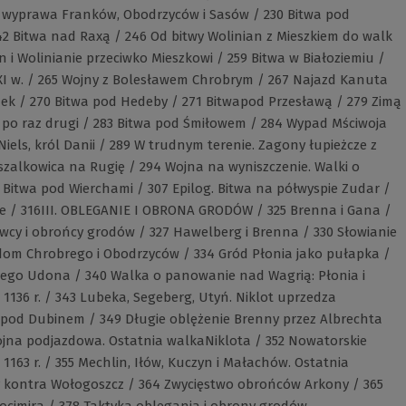
a wyprawa Franków, Obodrzyców i Sasów / 230 Bitwa pod
42 Bitwa nad Raxą / 246 Od bitwy Wolinian z Mieszkiem do walk
 Wolinianie przeciwko Mieszkowi / 259 Bitwa w Białoziemiu /
XI w. / 265 Wojny z Bolesławem Chrobrym / 267 Najazd Kanuta
nek / 270 Bitwa pod Hedeby / 271 Bitwapod Przesławą / 279 Zimą
o po raz drugi / 283 Bitwa pod Śmiłowem / 284 Wypad Mściwoja
iels, król Danii / 289 W trudnym terenie. Zagony łupieżcze z
zalkowica na Rugię / 294 Wojna na wyniszczenie. Walki o
 Bitwa pod Wierchami / 307 Epilog. Bitwa na półwyspie Zudar /
e / 316III. OBLEGANIE I OBRONA GRODÓW / 325 Brenna i Gana /
wcy i obrońcy grodów / 327 Hawelberg i Brenna / 330 Słowianie
dom Chrobrego i Obodrzyców / 334 Gród Płonia jako pułapka /
iego Udona / 340 Walka o panowanie nad Wagrią: Płonia i
 1136 r. / 343 Lubeka, Segeberg, Utyń. Niklot uprzedza
i pod Dubinem / 349 Długie oblężenie Brenny przez Albrechta
 wojna podjazdowa. Ostatnia walkaNiklota / 352 Nowatorskie
163 r. / 355 Mechlin, Iłów, Kuczyn i Małachów. Ostatnia
y kontra Wołogoszcz / 364 Zwycięstwo obrońców Arkony / 365
hocimira / 378 Taktyka oblegania i obrony grodów.