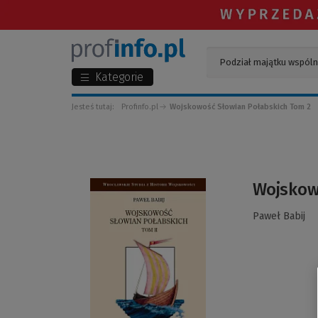
Kategorie
Jesteś tutaj:
Profinfo.pl
Wojskowość Słowian Połabskich Tom 2
(Link
Wojskow
do
innej
Paweł Babij
strony)