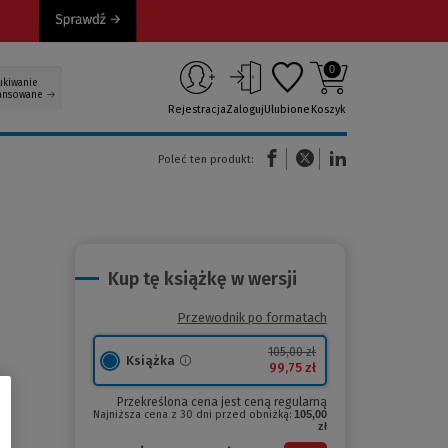
0
ukiwanie
ansowane
Rejestracja
Zaloguj
Ulubione
Koszyk
(Nowe okno)
(Link do innej strony)
(Link do innej strony)
Poleć ten produkt:
Kup tę książkę w wersji
Przewodnik po formatach
105,00 zł
Książka
99,75 zł
Przekreślona cena jest ceną regularną
Najniższa cena z 30 dni przed obniżką:
105,00
zł