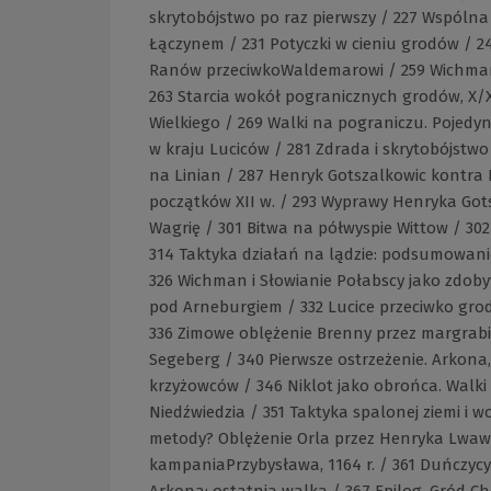
skrytobójstwo po raz pierwszy / 227 Wspóln
Łączynem / 231 Potyczki w cieniu grodów / 2
Ranów przeciwkoWaldemarowi / 259 Wichman i
263 Starcia wokół pogranicznych grodów, X/
Wielkiego / 269 Walki na pograniczu. Pojedy
w kraju Luciców / 281 Zdrada i skrytobójstw
na Linian / 287 Henryk Gotszalkowic kontra N
początków XII w. / 293 Wyprawy Henryka Gots
Wagrię / 301 Bitwa na półwyspie Wittow / 302
314 Taktyka działań na lądzie: podsumowani
326 Wichman i Słowianie Połabscy jako zdoby
pod Arneburgiem / 332 Lucice przeciwko gro
336 Zimowe oblężenie Brenny przez margrab
Segeberg / 340 Pierwsze ostrzeżenie. Arkona,
krzyżowców / 346 Niklot jako obrońca. Walk
Niedźwiedzia / 351 Taktyka spalonej ziemi i
metody? Oblężenie Orla przez Henryka Lwaw 1
kampaniaPrzybysława, 1164 r. / 361 Duńczyc
Arkona: ostatnia walka / 367 Epilog. Gród C