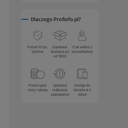
Dlaczego Profinfo.pl?
Ponad 10 tys.
Darmowa
Czat online z
tytułów
dostawa już
konsultantem
od 180zł
Promocyjne
Sprawna
Dostęp do
ceny i rabaty
realizacja
ebooka w 5
zamówienia
minut