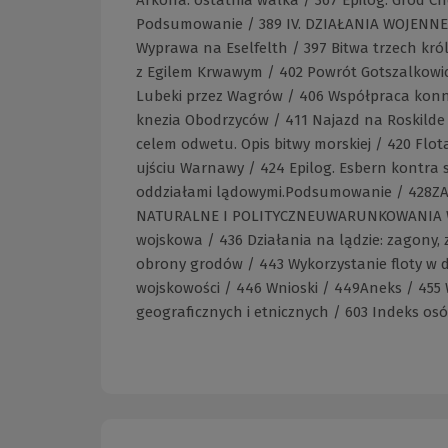
Podsumowanie / 389 IV. DZIAŁANIA WOJENN
Wyprawa na Eselfelth / 397 Bitwa trzech kró
z Egilem Krwawym / 402 Powrót Gotszalkowic
Lubeki przez Wagrów / 406 Współpraca konnic
knezia Obodrzyców / 411 Najazd na Roskilde 
celem odwetu. Opis bitwy morskiej / 420 Flo
ujściu Warnawy / 424 Epilog. Esbern kontra sł
oddziałami lądowymi.Podsumowanie / 428Z
NATURALNE I POLITYCZNEUWARUNKOWANIA W
wojskowa / 436 Działania na lądzie: zagony,
obrony grodów / 443 Wykorzystanie floty w 
wojskowości / 446 Wnioski / 449Aneks / 455 
geograficznych i etnicznych / 603 Indeks o