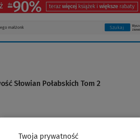
Wysz
Szukaj
zaaw
ość Słowian Połabskich Tom 2
Twoja prywatność