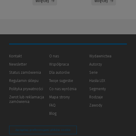
Więcej
Więcej
Kontakt
O nas
Wydawnictwa
Newsletter
Współpraca
Autorzy
Status zamówienia
Dla autorów
(Nowe
(Link
Serie
okno)
do
Regulamin sklepu
Twoje sugestie
Hasła LEX
innej
strony)
Polityka prywatności
(Nowe
(Link
Co nas wyróżnia
Segmenty
okno)
do
Zwrot lub reklamacja
Mapa strony
Rodzaje
innej
zamówienia
strony)
FAQ
Zawody
Blog
Zarządzaj preferencjami plików cookie