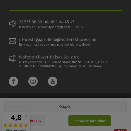
22 535 88 00 lub 801 04 45 45
Jesteśmy do Państwa dyspozycji od 8:00 do 16:00
pl-obsluga.profinfo@wolterskluwer.com
Na wiadomość odpowiemy możliwe jak najszybciej.
Wolters Kluwer Polska Sp. z o.o.
ul. Przyokopowa 33, 01-208 Warszawa; NIP: 583-001-89-31, REGON:
190610277, KRS: 0000709879, Sąd rejonowy dla M.S. Warszawy
Książka
Copyright 1997 - 2026 Wolters Kluwer Polska Sp. z o.o.
Nakład wyczerpany
Sprawdź podobne
Płatności elektroniczne