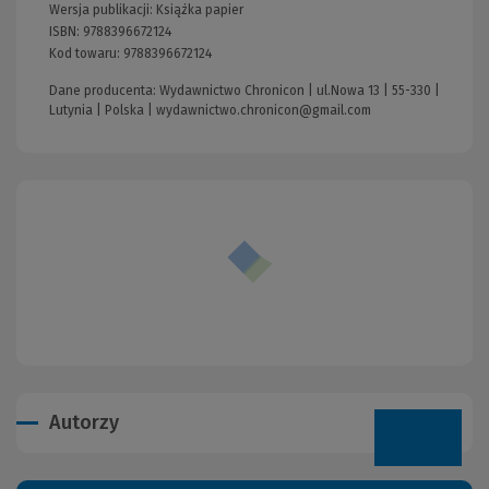
Wersja publikacji:
Książka papier
ISBN:
9788396672124
Kod towaru:
9788396672124
Dane producenta: Wydawnictwo Chronicon | ul.Nowa 13 | 55-330 |
Lutynia | Polska |
wydawnictwo.chronicon@gmail.com
Autorzy