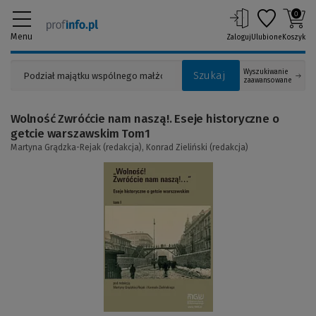
0
Menu
Zaloguj
Ulubione
Koszyk
Wyszukiwanie
Szukaj
zaawansowane
Wolność Zwróćcie nam naszą!. Eseje historyczne o
getcie warszawskim Tom1
Martyna Grądzka-Rejak (redakcja),
Konrad Zieliński (redakcja)
(Link
do
innej
strony)