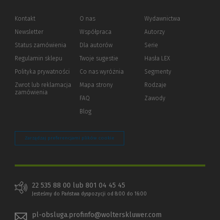
Kontakt
O nas
Wydawnictwa
Newsletter
Współpraca
Autorzy
Status zamówienia
Dla autorów
(Nowe
(Link
Serie
okno)
do
Regulamin sklepu
Twoje sugestie
Hasła LEX
innej
strony)
Polityka prywatności
(Nowe
(Link
Co nas wyróżnia
Segmenty
okno)
do
Zwrot lub reklamacja
Mapa strony
Rodzaje
innej
zamówienia
strony)
FAQ
Zawody
Blog
Zarządzaj preferencjami plików cookie
22 535 88 00 lub 801 04 45 45
Jesteśmy do Państwa dyspozycji od 8:00 do 16:00
pl-obsluga.profinfo@wolterskluwer.com