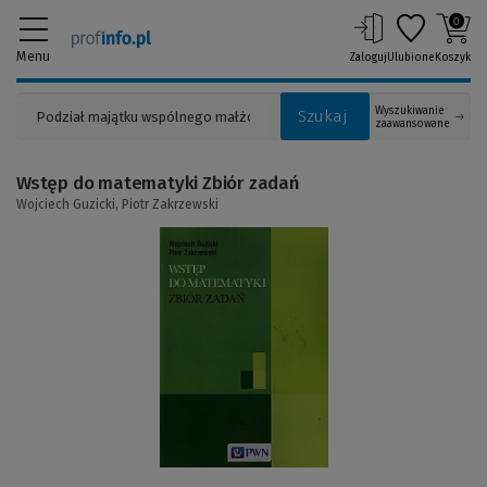
0
Menu
Zaloguj
Ulubione
Koszyk
Wyszukiwanie
Szukaj
zaawansowane
Wstęp do matematyki Zbiór zadań
Wojciech Guzicki,
Piotr Zakrzewski
(Link
do
innej
strony)