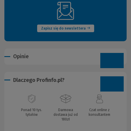
(Nowe
okno)
Zapisz się do newslettera
Opinie
Dlaczego Profinfo.pl?
Ponad 10 tys.
Darmowa
Czat online z
tytułów
dostawa już od
konsultantem
180zł