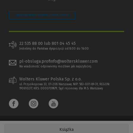
Zarządzaj preferencjami plików cookie
22 535 88 00 lub 801 04 45 45
Jesteśmy do Państwa dyspozycji od 8:00 do 16:00
pl-obsluga.profinfo@wolterskluwer.com
Na wiadomość odpowiemy możliwe jak najszybciej.
Wolters Kluwer Polska Sp. z o.o.
ul. Przyokopowa 33, 01-208 Warszawa; NIP: 583-001-89-31, REGON:
190610277, KRS: 0000709879, Sąd rejonowy dla M.S. Warszawy
Książka