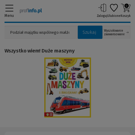
0
Menu
Zaloguj
Ulubione
Koszyk
Wyszukiwanie
Szukaj
zaawansowane
Wszystko wiem! Duże maszyny
(Link
do
innej
strony)