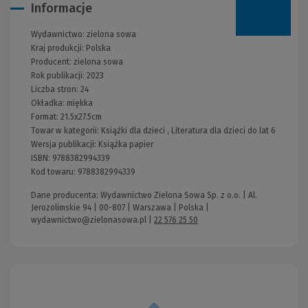
Informacje
Wydawnictwo:
zielona sowa
Kraj produkcji: Polska
Producent:
zielona sowa
Rok publikacji:
2023
Liczba stron:
24
Okładka:
miękka
Format:
21.5x27.5cm
Towar w kategorii:
Książki dla dzieci
,
Literatura dla dzieci do lat 6
Wersja publikacji:
Książka papier
ISBN:
9788382994339
Kod towaru:
9788382994339
Dane producenta: Wydawnictwo Zielona Sowa Sp. z o.o. | Al.
Jerozolimskie 94 | 00-807 | Warszawa | Polska |
wydawnictwo@zielonasowa.pl
|
22 576 25 50