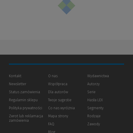
Kontakt
O nas
Wydawnictwa
Newsletter
Współpraca
Autorzy
Status zamówienia
Dla autorów
(Nowe
(Link
Serie
okno)
do
Regulamin sklepu
Twoje sugestie
Hasła LEX
innej
strony)
Polityka prywatności
(Nowe
(Link
Co nas wyróżnia
Segmenty
okno)
do
Zwrot lub reklamacja
Mapa strony
Rodzaje
innej
zamówienia
strony)
FAQ
Zawody
Blog