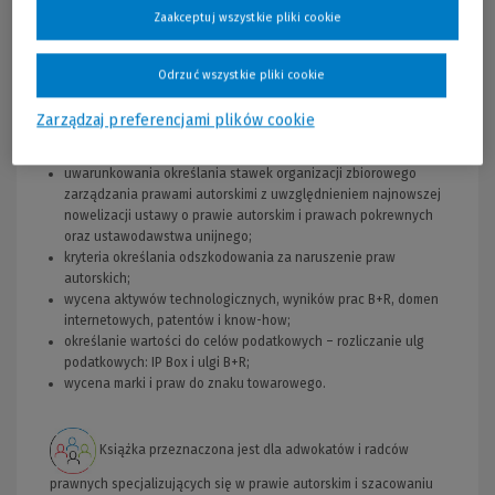
Zaakceptuj wszystkie pliki cookie
sporządzenie dobrej wyceny, wyważającej interesy stron, w wielu
przypadkach pozwala uniknąć kosztownych i czasochłonnych
sporów sądowych oraz doprowadzić do ugodowego zakończenia
Odrzuć wszystkie pliki cookie
spraw.
Zarządzaj preferencjami plików cookie
Autor porusza w szczególności następujące zagadnienia:
uwarunkowania określania stawek organizacji zbiorowego
zarządzania prawami autorskimi z uwzględnieniem najnowszej
nowelizacji ustawy o prawie autorskim i prawach pokrewnych
oraz ustawodawstwa unijnego;
kryteria określania odszkodowania za naruszenie praw
autorskich;
wycena aktywów technologicznych, wyników prac B+R, domen
internetowych, patentów i know-how;
określanie wartości do celów podatkowych – rozliczanie ulg
podatkowych: IP Box i ulgi B+R;
wycena marki i praw do znaku towarowego.
Książka przeznaczona jest dla adwokatów i radców
prawnych specjalizujących się w prawie autorskim i szacowaniu