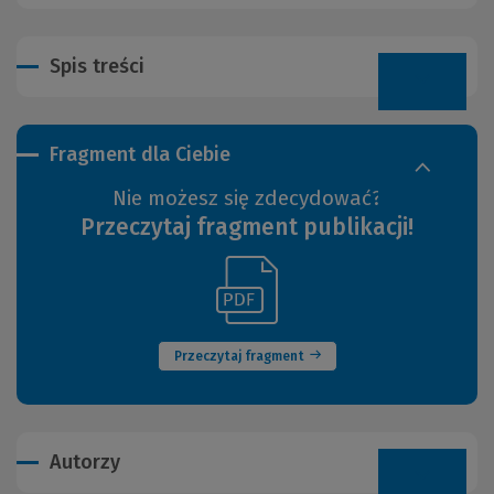
Spis treści
Fragment dla Ciebie
Nie możesz się zdecydować?
Przeczytaj fragment publikacji!
(Link
(Nowe
do
okno)
innej
strony)
Przeczytaj fragment
Autorzy