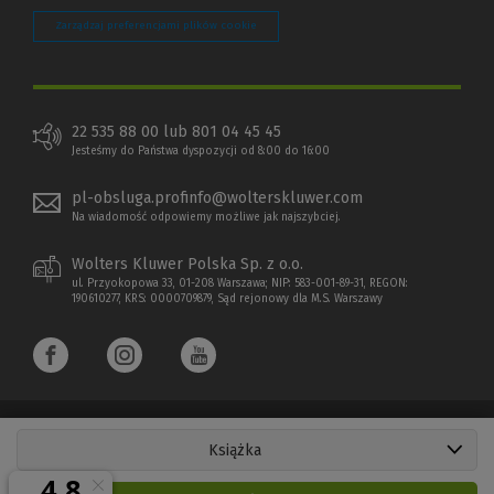
Zarządzaj preferencjami plików cookie
22 535 88 00 lub 801 04 45 45
Jesteśmy do Państwa dyspozycji od 8:00 do 16:00
pl-obsluga.profinfo@wolterskluwer.com
Na wiadomość odpowiemy możliwe jak najszybciej.
Wolters Kluwer Polska Sp. z o.o.
ul. Przyokopowa 33, 01-208 Warszawa; NIP: 583-001-89-31, REGON:
190610277, KRS: 0000709879, Sąd rejonowy dla M.S. Warszawy
Książka
Copyright 1997 - 2026 Wolters Kluwer Polska Sp. z o.o.