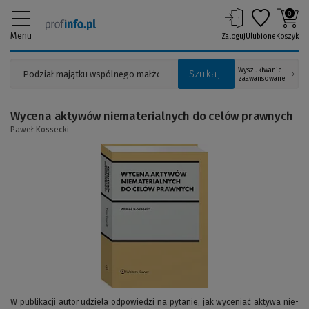
0
Menu
Zaloguj
Ulubione
Koszyk
Wyszukiwanie
Szukaj
zaawansowane
Wycena aktywów niematerialnych do celów prawnych
Paweł Kossecki
(Link
do
innej
strony)
W publikacji autor udziela odpowiedzi na pytanie, jak wyceniać aktywa nie­