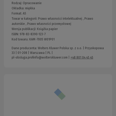
Rodzaj:
Opracowanie
Okładka:
miękka
Format:
A5
Towar w kategorii:
Prawo własności intelektualnej
,
Prawo
autorskie
,
Prawo własności przemysłowej
Wersja publikacji:
Książka papier
ISBN:
978-83-8390-123-7
Kod towaru:
KAM-7005 W01P01
Dane producenta: Wolters Kluwer Polska sp. z o.o. | Przyokopowa
33 | 01-208 | Warszawa | PL |
pl-obsluga.profinfo@wolterskluwer.com
|
+48 801 04 45 45