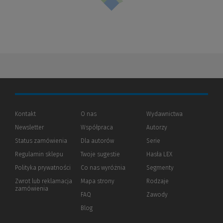
Kontakt
O nas
Wydawnictwa
Newsletter
Współpraca
Autorzy
Status zamówienia
Dla autorów
(Nowe
(Link
Serie
okno)
do
Regulamin sklepu
Twoje sugestie
Hasła LEX
innej
strony)
Polityka prywatności
(Nowe
(Link
Co nas wyróżnia
Segmenty
okno)
do
Zwrot lub reklamacja
Mapa strony
Rodzaje
innej
zamówienia
strony)
FAQ
Zawody
Blog