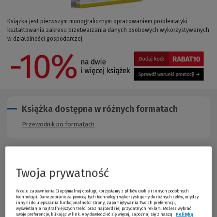
Książka jest pierwszym monograficznym opracowaniem problematyki
kształtowania zakresu przetwarzania danych osobowych wykorzystywanych
w działalności gospodarczej.
Książka dostępna w różnych formatach
Przewodnik po formatach
Opis publikacji
Twoja prywatność
Stan prawny na
1.04.2008 r.
W celu zapewnienia Ci optymalnej obsługi, korzystamy z plików cookie i innych podobnych
Książka jest pierwszym monograficznym opracowaniem
technologii. Dane zebrane za pomocą tych technologii wykorzystujemy do różnych celów, między
innymi do ulepszania funkcjonalności strony, zapamiętywania Twoich preferencji,
problematyki kształtowania zakresu przetwarzania danych
wyświetlania najtrafniejszych treści oraz najbardziej przydatnych reklam. Możesz wybrać
osobowych wykorzystywanych w działalności gospodarczej.
swoje preferencje, klikając w link. Aby dowiedzieć się więcej, zapoznaj się z naszą
Polityką