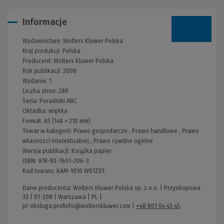
Informacje
Wydawnictwo:
Wolters Kluwer Polska
Kraj produkcji: Polska
Producent:
Wolters Kluwer Polska
Rok publikacji:
2008
Wydanie:
1
Liczba stron:
280
Seria:
Poradniki ABC
Okładka:
miękka
Format:
A5 (148 × 210 mm)
Towar w kategorii:
Prawo gospodarcze
,
Prawo handlowe
,
Prawo
własności intelektualnej
,
Prawo cywilne ogólne
Wersja publikacji:
Książka papier
ISBN:
978-83-7601-206-3
Kod towaru:
KAM-1010 W01Z01
Dane producenta: Wolters Kluwer Polska sp. z o.o. | Przyokopowa
33 | 01-208 | Warszawa | PL |
pl-obsluga.profinfo@wolterskluwer.com
|
+48 801 04 45 45