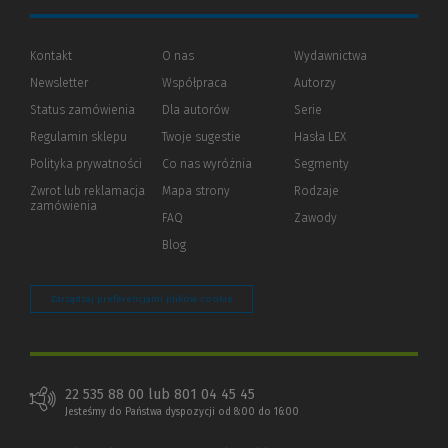
Kontakt
O nas
Wydawnictwa
Newsletter
Współpraca
Autorzy
Status zamówienia
Dla autorów
(Nowe
(Link
Serie
okno)
do
Regulamin sklepu
Twoje sugestie
Hasła LEX
innej
strony)
Polityka prywatności
(Nowe
(Link
Co nas wyróżnia
Segmenty
okno)
do
Zwrot lub reklamacja
Mapa strony
Rodzaje
innej
zamówienia
strony)
FAQ
Zawody
Blog
Zarządzaj preferencjami plików cookie
22 535 88 00 lub 801 04 45 45
Jesteśmy do Państwa dyspozycji od 8:00 do 16:00