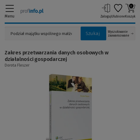
0
Menu
Zaloguj
Ulubione
Koszyk
Wyszukiwanie
Szukaj
zaawansowane
Zakres przetwarzania danych osobowych w
działalności gospodarczej
Dorota Fleszer
(Link
do
innej
strony)