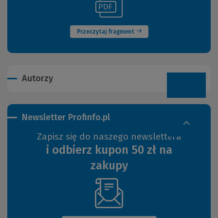
(Nowe
do
okno)
innej
strony)
Przeczytaj fragment
Autorzy
Newsletter Profinfo.pl
Zapisz się do naszego newslettera
i odbierz kupon 50 zł na
zakupy
(Nowe
okno)