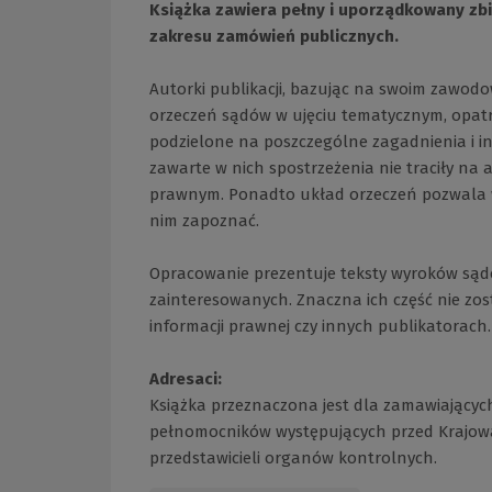
Książka zawiera pełny i uporządkowany zb
zakresu zamówień publicznych.
Autorki publikacji, bazując na swoim zawod
orzeczeń sądów w ujęciu tematycznym, opat
podzielone na poszczególne zagadnienia i i
zawarte w nich spostrzeżenia nie traciły na
prawnym. Ponadto układ orzeczeń pozwala w
nim zapoznać.
Opracowanie prezentuje teksty wyroków sądó
zainteresowanych. Znaczna ich część nie zos
informacji prawnej czy innych publikatorach.
Adresaci:
Książka przeznaczona jest dla zamawiającyc
pełnomocników występujących przed Krajową 
przedstawicieli organów kontrolnych.