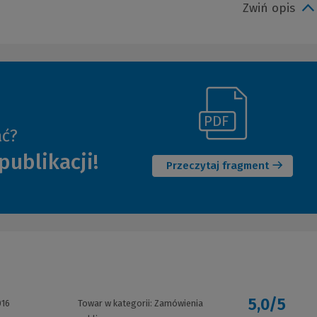
Zwiń opis
(Link
ać?
(Nowe
do
publikacji!
okno)
innej
Przeczytaj fragment
strony)
5,0/5
016
Towar w kategorii:
Zamówienia