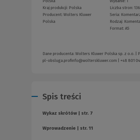
Polska
Wydanie:
1
Kraj produkcji: Polska
Liczba stron:
13
Producent:
Wolters Kluwer
Seria:
Komentarz
Polska
Rodzaj:
Komenta
Format:
A5
Dane producenta: Wolters Kluwer Polska sp. z o.o. |
pl-obsluga.profinfo@wolterskluwer.com
|
+48 801 04
Spis treści
Wykaz skrótów | str. 7
Wprowadzenie | str. 11