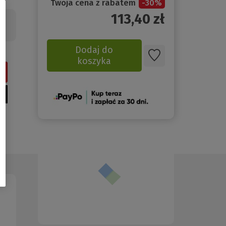
Twoja cena z rabatem
-
30
%
113,40
zł
Dodaj do
koszyka
(Nowe
okno)