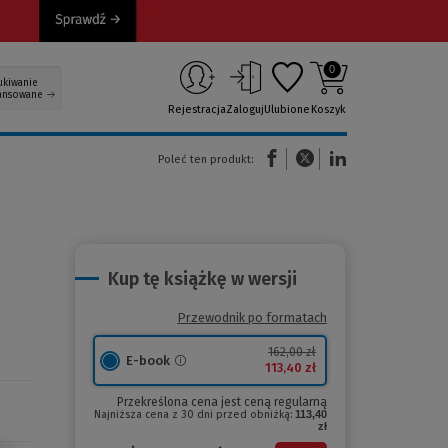
0
ukiwanie
ansowane
Rejestracja
Zaloguj
Ulubione
Koszyk
(Nowe okno)
(Link do innej strony)
(Link do innej strony)
Poleć ten produkt:
Kup tę książkę w wersji
Przewodnik po formatach
162,00 zł
E-book
113,40 zł
Przekreślona cena jest ceną regularną
Najniższa cena z 30 dni przed obniżką:
113,40
zł