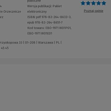
publiczne
O
64
Wersja publikacji:
Pakiet
Poznaj opinie
e Orzecznicze
elektroniczny
rz
ISBN:
pdf 978-83-264-8633-3,
epub 978-83-264-8651-7
Kod towaru:
EBO-1971 W01P01,
EBO-1971 W01E01
 Przyokopowa 33 | 01-208 | Warszawa | PL |
 45 45