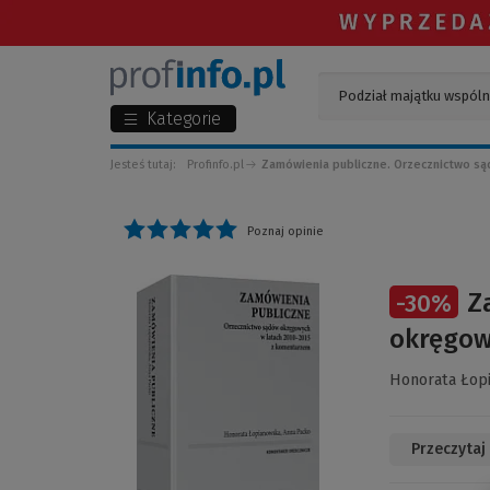
Kategorie
Jesteś tutaj:
Profinfo.pl
Zamówienia publiczne. Orzecznictwo są
Poznaj opinie
(Link
Z
-
30
%
do
innej
okręgow
strony)
Honorata Łop
Przeczytaj