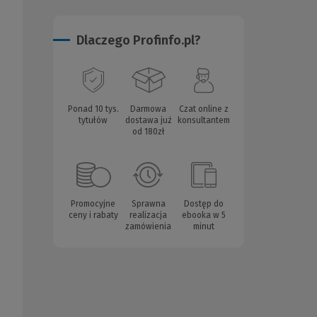
Dlaczego Profinfo.pl?
Ponad 10 tys.
Darmowa
Czat online z
tytułów
dostawa już
konsultantem
od 180zł
Promocyjne
Sprawna
Dostęp do
ceny i rabaty
realizacja
ebooka w 5
zamówienia
minut