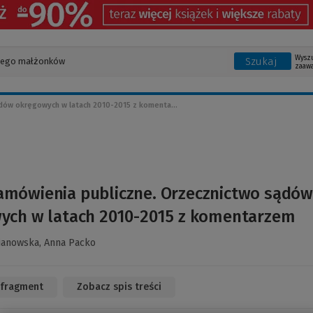
Wysz
Szukaj
zaaw
dów okręgowych w latach 2010-2015 z komenta...
amówienia publiczne. Orzecznictwo sądów
ych w latach 2010-2015 z komentarzem
ianowska,
Anna Packo
 fragment
(Link
Zobacz spis treści
do
innej