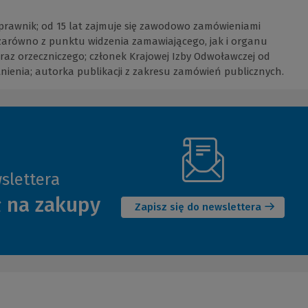
prawnik; od 15 lat zajmuje się zawodowo zamówieniami
 zarówno z punktu widzenia zamawiającego, jak i organu
az orzeczniczego; członek Krajowej Izby Odwoławczej od
stnienia; autorka publikacji z zakresu zamówień publicznych.
slettera
(Nowe
ł na zakupy
okno)
Zapisz się do newslettera