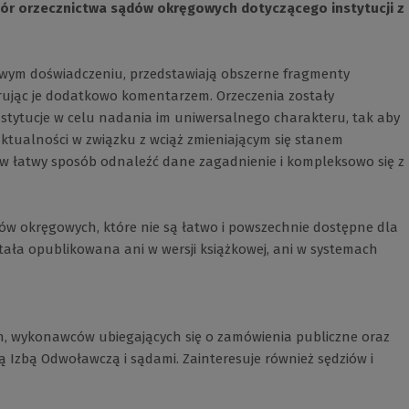
iór orzecznictwa sądów okręgowych dotyczącego instytucji z
owym doświadczeniu, przedstawiają obszerne fragmenty
rując je dodatkowo komentarzem. Orzeczenia zostały
nstytucje w celu nadania im uniwersalnego charakteru, tak aby
 aktualności w związku z wciąż zmieniającym się stanem
 łatwy sposób odnaleźć dane zagadnienie i kompleksowo się z
w okręgowych, które nie są łatwo i powszechnie dostępne dla
tała opublikowana ani w wersji książkowej, ani w systemach
h, wykonawców ubiegających się o zamówienia publiczne oraz
Izbą Odwoławczą i sądami. Zainteresuje również sędziów i