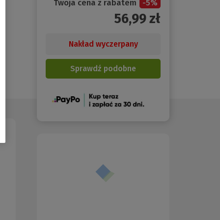
Twoja cena z rabatem
-
5
%
56,99
zł
Nakład wyczerpany
Sprawdź podobne
(Nowe
okno)