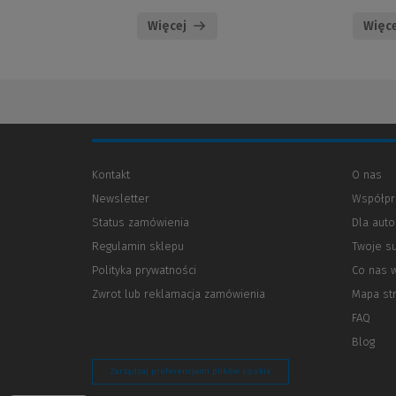
Więcej
Więce
Kontakt
O nas
Newsletter
Współpr
Status zamówienia
Dla aut
Regulamin sklepu
Twoje s
Polityka prywatności
(Nowe
(Link
Co nas 
okno)
do
Zwrot lub reklamacja zamówienia
Mapa st
innej
strony)
FAQ
Blog
Zarządzaj preferencjami plików cookie