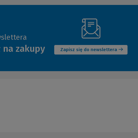
slettera
(Nowe
ł na zakupy
okno)
Zapisz się do newslettera