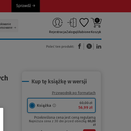
0
ukiwanie
ansowane
Rejestracja
Zaloguj
Ulubione
Koszyk
(Nowe okno)
(Link do innej strony)
(Link do innej strony)
Poleć ten produkt:
ych
Kup tę książkę w wersji
Przewodnik po formatach
60,00 zł
Książka
56,99 zł
Przekreślona cena jest ceną regularną
Najniższa cena z 30 dni przed obniżką:
60,00
zł