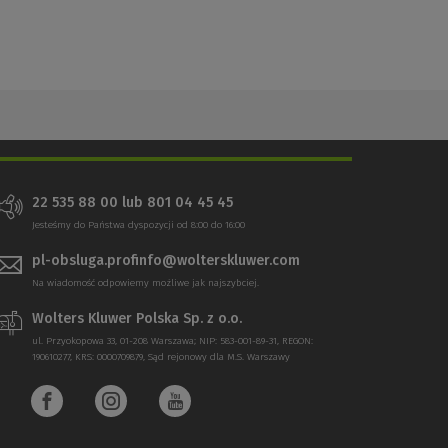
22 535 88 00 lub 801 04 45 45
Jesteśmy do Państwa dyspozycji od 8:00 do 16:00
pl-obsluga.profinfo@wolterskluwer.com
Na wiadomość odpowiemy możliwe jak najszybciej.
Wolters Kluwer Polska Sp. z o.o.
ul. Przyokopowa 33, 01-208 Warszawa; NIP: 583-001-89-31, REGON:
190610277, KRS: 0000709879, Sąd rejonowy dla M.S. Warszawy