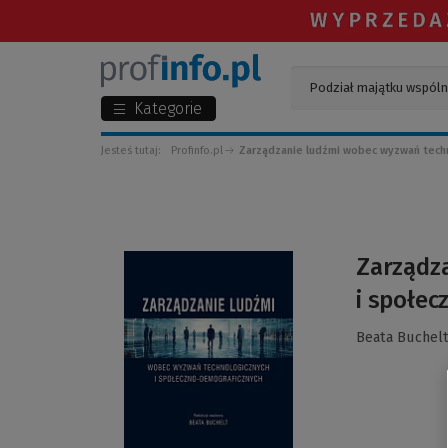
Kategorie
Jesteś tutaj:
Profinfo.pl
Zarządzanie ludźmi wobec wyzwań techn
(Link
Zarządz
do
i społe
innej
strony)
Beata Buchelt