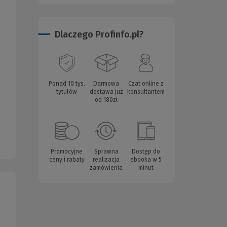
Dlaczego Profinfo.pl?
Ponad 10 tys.
Darmowa
Czat online z
tytułów
dostawa już
konsultantem
od 180zł
Promocyjne
Sprawna
Dostęp do
ceny i rabaty
realizacja
ebooka w 5
zamówienia
minut