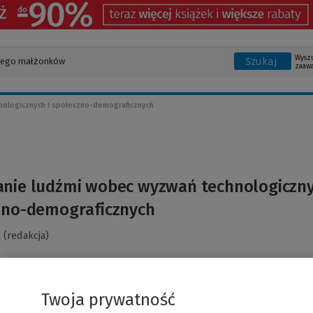
Wysz
Szukaj
zaaw
ologicznych i społeczno-demograficznych
anie ludźmi wobec wyzwań technologiczn
czno-demograficznych
 (redakcja)
Twoja prywatność