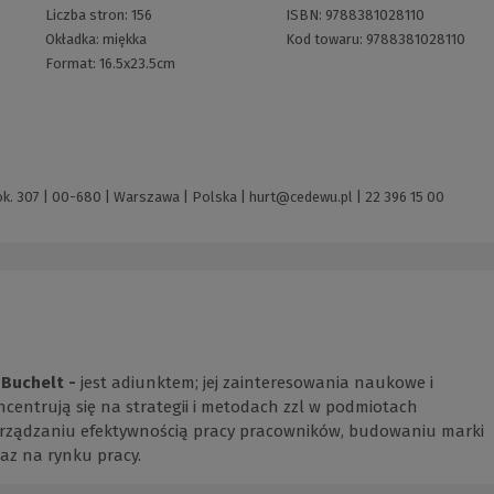
Liczba stron:
156
ISBN:
9788381028110
Okładka:
miękka
Kod towaru:
9788381028110
Format:
16.5x23.5cm
ok. 307 | 00-680 | Warszawa | Polska |
hurt@cedewu.pl
|
22 396 15 00
 Buchelt -
jest adiunktem; jej zainteresowania naukowe i
centrują się na strategii i metodach zzl w podmiotach
zarządzaniu efektywnością pracy pracowników, budowaniu marki
az na rynku pracy.