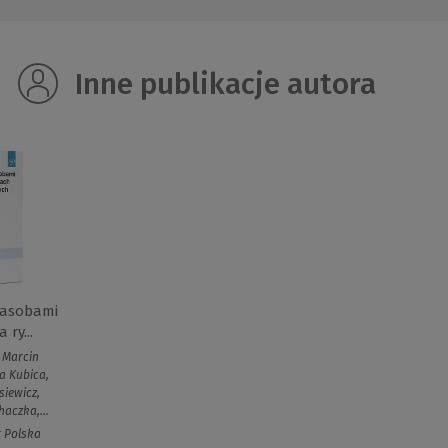
Inne publikacje autora
zasobami
 ry...
 Marcin
a Kubica,
siewicz,
aczka,...
r Polska