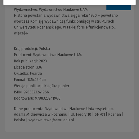
Wydawnictwo:
Wydawnictwo Naukowe UAM
Historia powstania wydawnictwa sięga roku 1920 – powołano
wówczas Komisję Wydawniczą funkcjonującą w strukturach
Uniwersytetu Poznańskiego. W takiej formie funkcjonowało...
więcej→
Kraj produkcji: Polska
Producent:
Wydawnictwo Naukowe UAM
Rok publikacji:
2023
Liczba stron:
336
Okładka:
twarda
Format:
17.5x25.0cm
Wersja publikacji:
Książka papier
ISBN:
9788323241966
Kod towaru:
9788323241966
Dane producenta: Wydawnictwo Naukowe Uniwersytetu im.
Adama Mickiewicza w Poznaniu | Ul. Fredry 10 | 61-701 | Poznań |
Polska |
wydawnictwo@amu.edu.pl