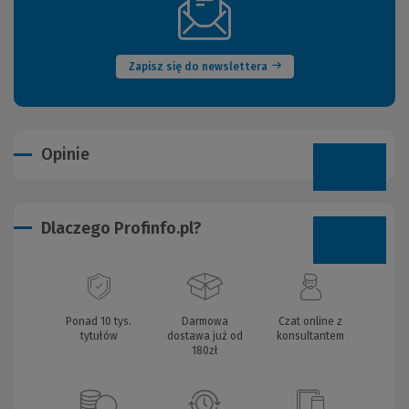
(Nowe
okno)
Zapisz się do newslettera
Opinie
Dlaczego Profinfo.pl?
Ponad 10 tys.
Darmowa
Czat online z
tytułów
dostawa już od
konsultantem
180zł