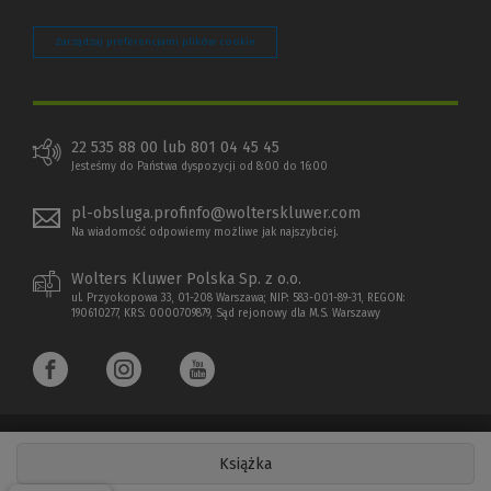
Zarządzaj preferencjami plików cookie
22 535 88 00 lub 801 04 45 45
Jesteśmy do Państwa dyspozycji od 8:00 do 16:00
pl-obsluga.profinfo@wolterskluwer.com
Na wiadomość odpowiemy możliwe jak najszybciej.
Wolters Kluwer Polska Sp. z o.o.
ul. Przyokopowa 33, 01-208 Warszawa; NIP: 583-001-89-31, REGON:
190610277, KRS: 0000709879, Sąd rejonowy dla M.S. Warszawy
Książka