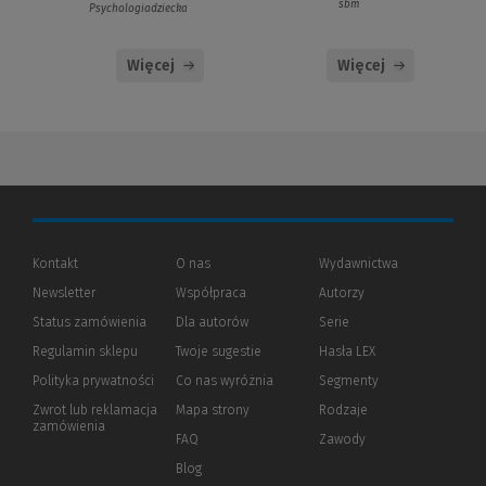
sbm
Psychologiadziecka
Więcej
Więcej
Kontakt
O nas
Wydawnictwa
Newsletter
Współpraca
Autorzy
Status zamówienia
Dla autorów
(Nowe
(Link
Serie
okno)
do
Regulamin sklepu
Twoje sugestie
Hasła LEX
innej
strony)
Polityka prywatności
(Nowe
(Link
Co nas wyróżnia
Segmenty
okno)
do
Zwrot lub reklamacja
Mapa strony
Rodzaje
innej
zamówienia
strony)
FAQ
Zawody
Blog