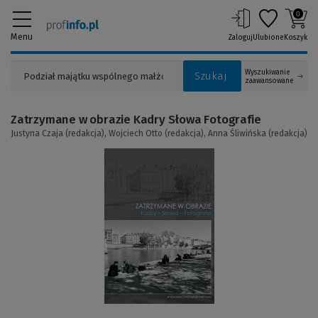
0
Menu
Zaloguj
Ulubione
Koszyk
Wyszukiwanie
Szukaj
zaawansowane
Zatrzymane w obrazie Kadry Słowa Fotografie
Justyna Czaja (redakcja),
Wojciech Otto (redakcja),
Anna Śliwińska (redakcja)
(Link
do
innej
strony)