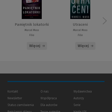
Pamiętnik lokatorki
Utraceni
Marcel Moss
Marcel Moss
Filia
Filia
Więcej
Więcej
Kontakt
O nas
Wydawnictwa
Newsletter
Współpraca
Autorzy
Status zamówienia
Dla autorów
(Nowe
(Link
Serie
okno)
do
Regulamin sklepu
Twoje sugestie
Hasła LEX