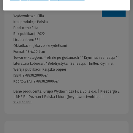
Informacje
Wydawnictwo:
Filia
Kraj produkcji: Polska
Producent:
Filia
Rok publikacji:
2022
Liczba stron:
384
Okładka:
miękka ze skrzydełkami
Format:
13.4x20.5cm
Towar w kategorii:
Profinfo po godzinach
', '
Kryminał i sensacja
', '
Literatura kobieca
', '
Beletrystyka
,
Sensacja, Thriller, Kryminał
Wersja publikacji:
Książka papier
ISBN:
9788382800647
Kod towaru:
9788382800647
Dane producenta: Grupa Wydawnicza Filia Sp. z o.o. | Kleeberga 2
| 61-615 | Poznań | Polska |
biuro@wydawnictwofilia.pl
|
512 027 368