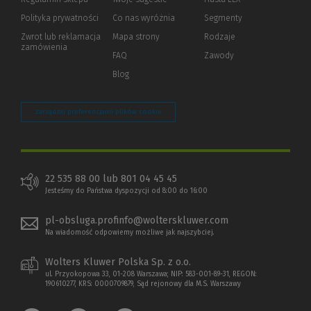
innej
strony)
Polityka prywatności
(Nowe
(Link
Co nas wyróżnia
Segmenty
okno)
do
Zwrot lub reklamacja
Mapa strony
Rodzaje
innej
zamówienia
strony)
FAQ
Zawody
Blog
Zarządzaj preferencjami plików cookie
22 535 88 00 lub 801 04 45 45
Jesteśmy do Państwa dyspozycji od 8:00 do 16:00
pl-obsluga.profinfo@wolterskluwer.com
Na wiadomość odpowiemy możliwe jak najszybciej.
Wolters Kluwer Polska Sp. z o.o.
ul. Przyokopowa 33, 01-208 Warszawa; NIP: 583-001-89-31, REGON:
190610277, KRS: 0000709879, Sąd rejonowy dla M.S. Warszawy