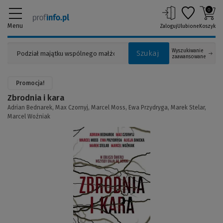
0
Menu
Zaloguj
Ulubione
Koszyk
Wyszukiwanie
Szukaj
zaawansowane
Promocja!
Zbrodnia i kara
Adrian Bednarek,
Max Czornyj,
Marcel Moss,
Ewa Przydryga,
Marek Stelar,
Marcel Woźniak
(Link
do
innej
strony)