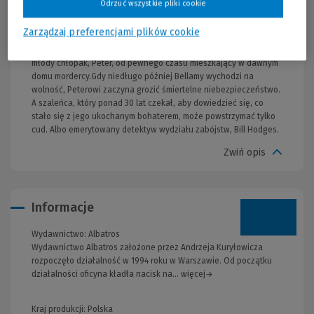
Odrzuć wszystkie pliki cookie
obłęd, za który to oni będą musieli zapłacić.Lata później Morris
Bellamy gnije w więzieniu, a jego bezcenny skarb – notatniki
Zarządzaj preferencjami plików cookie
zawierające nieopublikowane wcześniej powieści geniusza –
kurzy się w sekretnej kryjówce. Aż do dnia, kiedy znajduje go
młody chłopak, Peter, od pewnego czasu mieszkający w dawnym
domu mordercy.Gdy niedługo później Bellamy wychodzi na
wolność, Peterowi zaczyna grozić śmiertelne niebezpieczeństwo.
A szaleńca, który ponad 30 lat czekał, aby dowiedzieć się, co
stało się z jego ukochanym bohaterem, może powstrzymać tylko
cud. Albo emerytowany detektyw wydziału zabójstw, Bill Hodges.
Zwiń opis
Informacje
Wydawnictwo:
Albatros
Wydawnictwo Albatros założone przez Andrzeja Kuryłowicza
rozpoczęło działalność w 1994 roku w Warszawie. Od początku
działalności oficyna kładła nacisk na... więcej→
Kraj produkcji: Polska