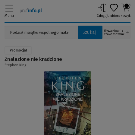
0
Menu
Zaloguj
Ulubione
Koszyk
Wyszukiwanie
Szukaj
zaawansowane
Promocja!
Znalezione nie kradzione
Stephen King
(Link
do
innej
strony)