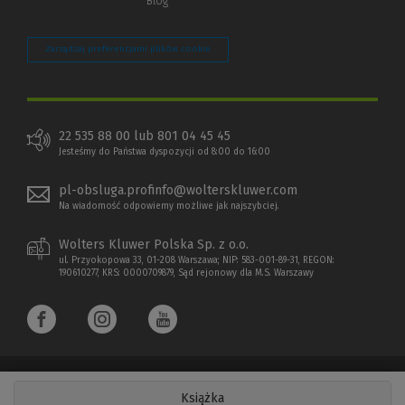
Blog
Zarządzaj preferencjami plików cookie
22 535 88 00 lub 801 04 45 45
Jesteśmy do Państwa dyspozycji od 8:00 do 16:00
pl-obsluga.profinfo@wolterskluwer.com
Na wiadomość odpowiemy możliwe jak najszybciej.
Wolters Kluwer Polska Sp. z o.o.
ul. Przyokopowa 33, 01-208 Warszawa; NIP: 583-001-89-31, REGON:
190610277, KRS: 0000709879, Sąd rejonowy dla M.S. Warszawy
Książka