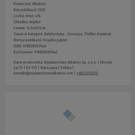
Producent:
Albatros
Rok publikacji:
2025
Liczba stron:
416
Okładka:
miękka
Format:
14.5x20.5cm
Towar w kategorii:
Beletrystyka
,
Sensacja, Thriller, Kryminał
Wersja publikacji:
Książka papier
ISBN:
9788383617442
Kod towaru:
9788383617442
Dane producenta: Wydawnictwo Albatros Sp. z o.o. | Hlonda
2a/25 | 02-972 | Warszawa | Polska |
kontakt@wydawnictwoalbatros.com
|
+48222512272