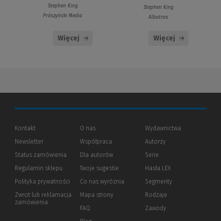
Stephen King
Stephen King
Prószyński Media
Albatros
Więcej
Więcej
Kontakt
O nas
Wydawnictwa
Newsletter
Współpraca
Autorzy
Status zamówienia
Dla autorów
(Nowe
(Link
Serie
okno)
do
Regulamin sklepu
Twoje sugestie
Hasła LEX
innej
strony)
Polityka prywatności
(Nowe
(Link
Co nas wyróżnia
Segmenty
okno)
do
Zwrot lub reklamacja
Mapa strony
Rodzaje
innej
zamówienia
strony)
FAQ
Zawody