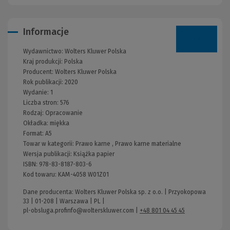
Informacje
Wydawnictwo:
Wolters Kluwer Polska
Kraj produkcji: Polska
Producent:
Wolters Kluwer Polska
Rok publikacji:
2020
Wydanie:
1
Liczba stron:
576
Rodzaj:
Opracowanie
Okładka:
miękka
Format:
A5
Towar w kategorii:
Prawo karne
,
Prawo karne materialne
Wersja publikacji:
Książka papier
ISBN:
978-83-8187-803-6
Kod towaru:
KAM-4058 W01Z01
Dane producenta: Wolters Kluwer Polska sp. z o.o. | Przyokopowa
33 | 01-208 | Warszawa | PL |
pl-obsluga.profinfo@wolterskluwer.com
|
+48 801 04 45 45