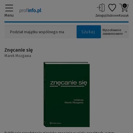
0
Menu
Zaloguj
Ulubione
Koszyk
Wyszukiwanie
Szukaj
zaawansowane
Znęcanie się
Marek Mozgawa
(Link
do
innej
strony)