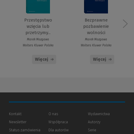
Przestępstwo
Bezprawne
wzięcia lub
pozbawienie
przetrzymy...
wolności
Marek Mozgawa
Marek Mozgawa
Wolters Kluwer Polska
Wolters Kluwer Polska
Więcej
Więcej
Kontakt
O nas
Wydawnictwa
Newsletter
Współpraca
Autorzy
Status zamówienia
Dla autorów
(Nowe
(Link
Serie