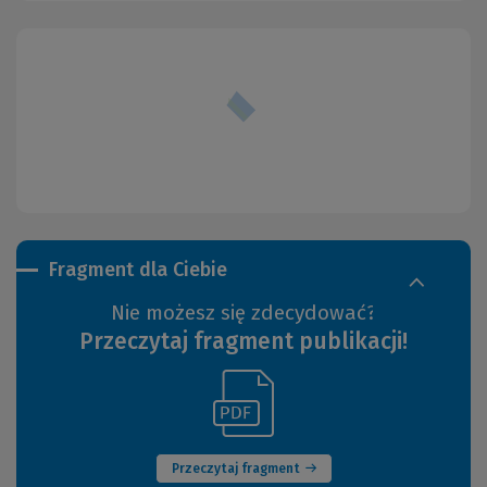
Fragment dla Ciebie
Nie możesz się zdecydować?
Przeczytaj fragment publikacji!
(Link
(Nowe
do
okno)
innej
strony)
Przeczytaj fragment