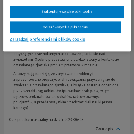
konstytucyjnych i międzynarodowych, ochrony praw
pokrzywdzonego przemocą domową w orzecznictwie ETPCz, a
Zaakceptuj wszystkie pliki cookie
także problemów psychologicznych i wiktymologicznych
następstw znęcania się,
Odrzuć wszystkie pliki cookie
zagadnień prawnoporównawczych oraz procesowych.
Zarządzaj preferencjami plików cookie
Przedstawiono ponadto przestępstwo znęcania się z art. 207 § 1
k.k. w ujęciu statystycznym. Nie zabrakło też rozważań
dotyczących prawnokarnych aspektów znęcania się nad
zwierzętami. Osobno przedstawiono bardzo istotny w kontekście
omawianego zjawiska problem przemocy w rodzinie.
Autorzy mają nadzieję, że zarysowane problemy i
zaprezentowane propozycje ich rozwiązania przyczynią się do
zwalczania omawianego zjawiska, a książka zostanie doceniona
przez szeroki krąg odbiorców (prawników praktyków, w tym
sędziów, prokuratorów, adwokatów, radców prawnych,
policjantów, a przede wszystkim przedstawicieli nauki prawa
karnego).
Opis publikacji aktualny na dzień: 2020-06-03
Zwiń opis