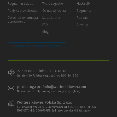
okno)
do
Regulamin sklepu
Twoje sugestie
Hasła LEX
innej
strony)
Polityka prywatności
(Nowe
(Link
Co nas wyróżnia
Segmenty
okno)
do
Zwrot lub reklamacja
Mapa strony
Rodzaje
innej
zamówienia
strony)
FAQ
Zawody
Blog
Zarządzaj preferencjami plików cookie
22 535 88 00 lub 801 04 45 45
Jesteśmy do Państwa dyspozycji od 8:00 do 16:00
pl-obsluga.profinfo@wolterskluwer.com
Na wiadomość odpowiemy możliwe jak najszybciej.
Wolters Kluwer Polska Sp. z o.o.
ul. Przyokopowa 33, 01-208 Warszawa; NIP: 583-001-89-31, REGON:
190610277, KRS: 0000709879, Sąd rejonowy dla M.S. Warszawy