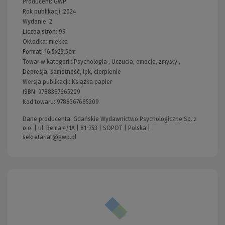
Producent:
GWP
Rok publikacji:
2024
Wydanie:
2
Liczba stron:
99
Okładka:
miękka
Format:
16.5x23.5cm
Towar w kategorii:
Psychologia
,
Uczucia, emocje, zmysły
,
Depresja, samotność, lęk, cierpienie
Wersja publikacji:
Książka papier
ISBN:
9788367665209
Kod towaru:
9788367665209
Dane producenta: Gdańskie Wydawnictwo Psychologiczne Sp. z
o.o. | ul. Bema 4/1A | 81-753 | SOPOT | Polska |
sekretariat@gwp.pl