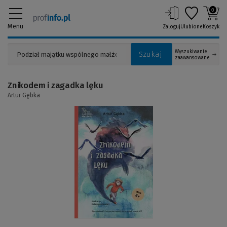
0
Menu
Zaloguj
Ulubione
Koszyk
Wyszukiwanie
Szukaj
zaawansowane
Znikodem i zagadka lęku
Artur Gębka
(Link
do
innej
strony)