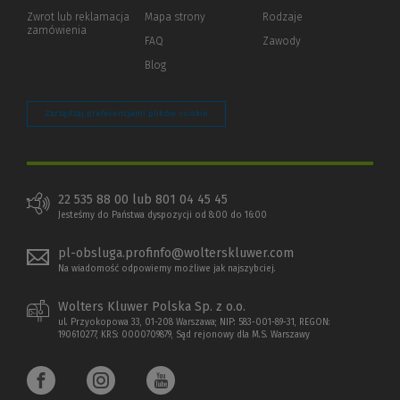
okno)
do
Zwrot lub reklamacja
Mapa strony
Rodzaje
innej
zamówienia
strony)
FAQ
Zawody
Blog
Zarządzaj preferencjami plików cookie
22 535 88 00 lub 801 04 45 45
Jesteśmy do Państwa dyspozycji od 8:00 do 16:00
pl-obsluga.profinfo@wolterskluwer.com
Na wiadomość odpowiemy możliwe jak najszybciej.
Wolters Kluwer Polska Sp. z o.o.
ul. Przyokopowa 33, 01-208 Warszawa; NIP: 583-001-89-31, REGON:
190610277, KRS: 0000709879, Sąd rejonowy dla M.S. Warszawy