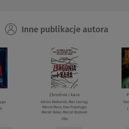
Inne publikacje autora
Zbrodnia i kara
P
ryga
Adrian Bednarek, Max Czornyj,
Ewa
Marcel Moss, Ewa Przydryga,
ie
L
Marek Stelar, Marcel Woźniak
Filia