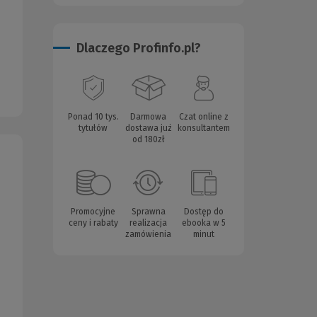
Dlaczego Profinfo.pl?
Ponad 10 tys.
Darmowa
Czat online z
tytułów
dostawa już
konsultantem
od 180zł
Promocyjne
Sprawna
Dostęp do
ceny i rabaty
realizacja
ebooka w 5
zamówienia
minut