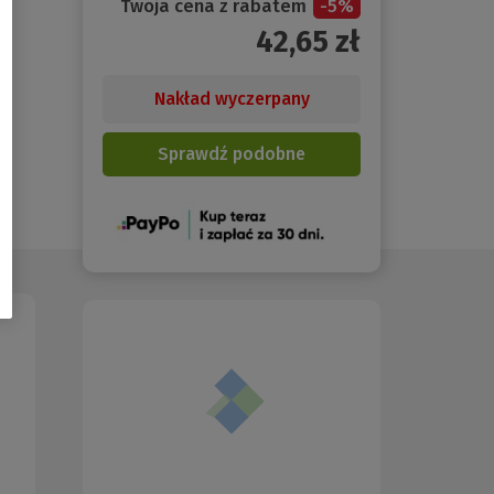
Twoja cena z rabatem
-
5
%
42,65
zł
Nakład wyczerpany
Sprawdź podobne
(Nowe
okno)