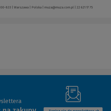
 00-833 | Warszawa | Polska |
muza@muza.com.pl
|
22 621 17 75
slettera
(Nowe
ł na zakupy
okno)