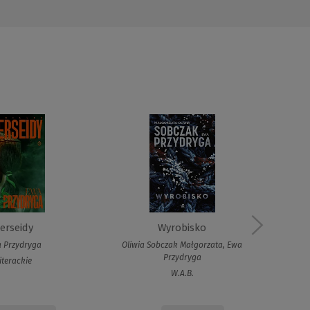
erseidy
Wyrobisko
 Przydryga
Oliwia Sobczak Małgorzata, Ewa
Przydryga
iterackie
W.A.B.