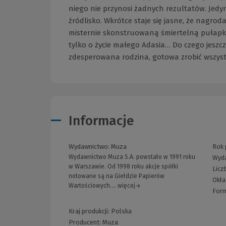
niego nie przynosi żadnych rezultatów. Jedy
źródlisko. Wkrótce staje się jasne, że nagrod
misternie skonstruowaną śmiertelną pułapką. 
tylko o życie małego Adasia… Do czego jes
zdesperowana rodzina, gotowa zrobić wszyst
Informacje
Wydawnictwo:
Muza
Rok 
Wydawnictwo Muza S.A. powstało w 1991 roku
Wyda
w Warszawie. Od 1998 roku akcje spółki
Licz
notowane są na Giełdzie Papierów
Okła
Wartościowych.... więcej→
For
Kraj produkcji: Polska
Producent:
Muza