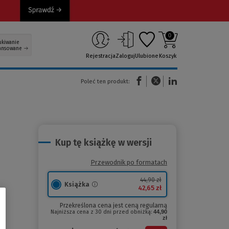
0
ukiwanie
ansowane
Rejestracja
Zaloguj
Ulubione
Koszyk
(Nowe okno)
(Link do innej strony)
(Link do innej strony)
Poleć ten produkt:
Kup tę książkę w wersji
Przewodnik po formatach
44,90 zł
Książka
42,65 zł
Przekreślona cena jest ceną regularną
Najniższa cena z 30 dni przed obniżką:
44,90
zł