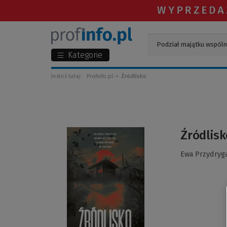
Kategorie
Jesteś tutaj:
Profinfo.pl
Źródlisko
(Link
Źródlisk
do
innej
Ewa Przydryg
strony)