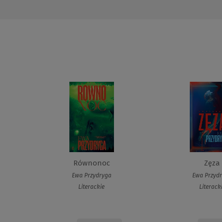
Równonoc
Zęza
Ewa Przydryga
Ewa Przyd
Literackie
Literack