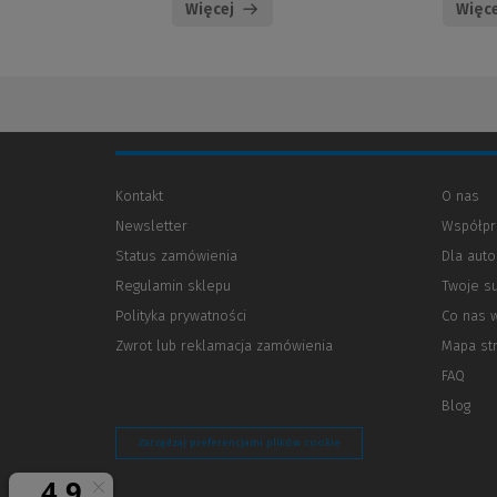
Więcej
Więce
Kontakt
O nas
Newsletter
Współpr
Status zamówienia
Dla aut
Regulamin sklepu
Twoje s
Polityka prywatności
(Nowe
(Link
Co nas 
okno)
do
Zwrot lub reklamacja zamówienia
Mapa st
innej
strony)
FAQ
Blog
Zarządzaj preferencjami plików cookie