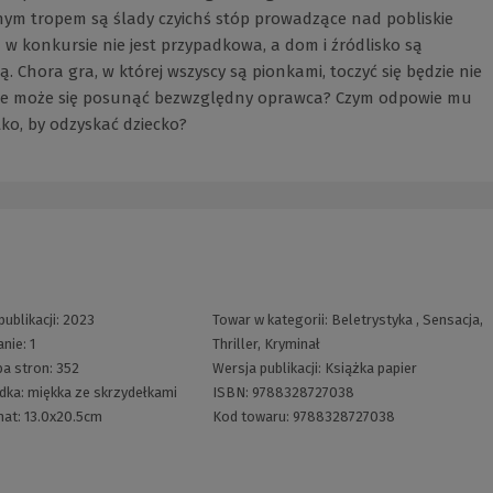
nym tropem są ślady czyichś stóp prowadzące nad pobliskie
a w konkursie nie jest przypadkowa, a dom i źródlisko są
Chora gra, w której wszyscy są pionkami, toczyć się będzie nie
zcze może się posunąć bezwzględny oprawca? Czym odpowie mu
ko, by odzyskać dziecko?
publikacji:
2023
Towar w kategorii:
Beletrystyka
,
Sensacja,
nie:
1
Thriller, Kryminał
ba stron:
352
Wersja publikacji:
Książka papier
dka:
miękka ze skrzydełkami
ISBN:
9788328727038
mat:
13.0x20.5cm
Kod towaru:
9788328727038