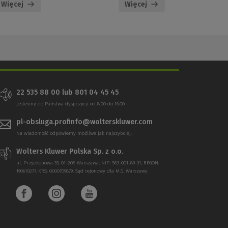
Więcej
Więcej
22 535 88 00 lub 801 04 45 45
Jesteśmy do Państwa dyspozycji od 8:00 do 16:00
pl-obsluga.profinfo@wolterskluwer.com
Na wiadomość odpowiemy możliwe jak najszybciej.
Wolters Kluwer Polska Sp. z o.o.
ul. Przyokopowa 33, 01-208 Warszawa; NIP: 583-001-89-31, REGON:
190610277, KRS: 0000709879, Sąd rejonowy dla M.S. Warszawy