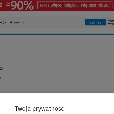
Wysz
Szukaj
zaaw
o
a
Twoja prywatność