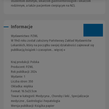
studentom dietetyki, lekarzom gastroenterologom i lekarzom
rodzinnym, a także pacjentom cierpiącym na NZJ.
Informacje
Wydawnictwo:
PZWL
W 1945 roku został założony Państwowy Zakład Wydawnictw
Lekarskich, który na początku swojej działalności zajmował się
publikacją książek i czasopism... więcej→
Kraj produkcji: Polska
Producent:
PZWL
Rok publikacji:
2024
Wydanie:
1
Liczba stron:
350
Okładka:
miękka
Format:
16.5x23.5cm
Towar w kategorii:
Medycyna
,
Choroby i leki
,
Specjalizacje
medyczne
,
Gastrologia i hepatologia
Wersja publikacji:
Książka papier