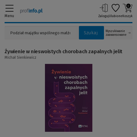
0
Menu
Zaloguj
Ulubione
Koszyk
Wyszukiwanie
Szukaj
zaawansowane
Żywienie w nieswoistych chorobach zapalnych jelit
Michał Sienkiewicz
(Link
do
innej
strony)