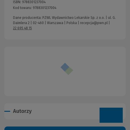
ISBN:
9788301237004
Kod towaru:
9788301237004
Dane producenta: PZWL Wydawnictwo Lekarskie Sp. z o.o. | ul. G.
Daimlera 2 | 02-460 | Warszawa | Polska |
recepcja@pwn.pl
|
22 695 48 15
Autorzy