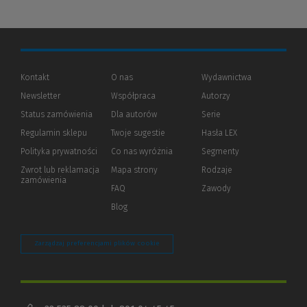
Kontakt
O nas
Wydawnictwa
Newsletter
Współpraca
Autorzy
Status zamówienia
Dla autorów
(Nowe
(Link
Serie
okno)
do
Regulamin sklepu
Twoje sugestie
Hasła LEX
innej
strony)
Polityka prywatności
(Nowe
(Link
Co nas wyróżnia
Segmenty
okno)
do
Zwrot lub reklamacja
Mapa strony
Rodzaje
innej
zamówienia
strony)
FAQ
Zawody
Blog
Zarządzaj preferencjami plików cookie