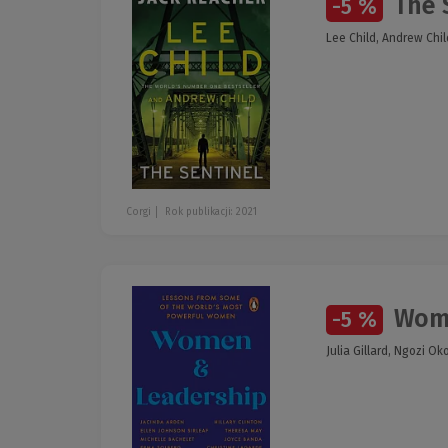
The 
-5 %
Lee Child, Andrew Chil
Corgi
Rok publikacji: 2021
Wome
-5 %
Julia Gillard, Ngozi O