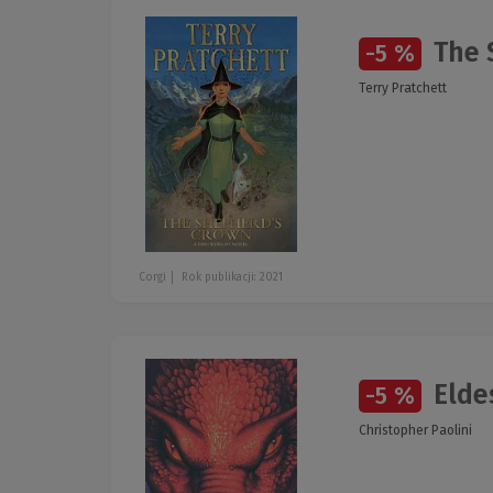
The 
-5 %
Terry Pratchett
Corgi
Rok publikacji: 2021
Elde
-5 %
Christopher Paolini