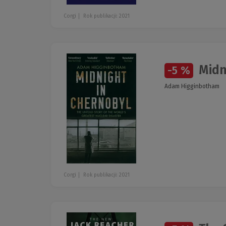
Corgi
Rok publikacji: 2021
Midn
-5 %
Adam Higginbotham
Corgi
Rok publikacji: 2021