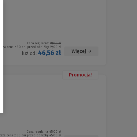
Cena regularna:
49,00 zł
ższa cena z 30 dni przed obniżką:
49,00 zł
Więcej
46,56 zł
Już od:
Promocja!
Cena regularna:
45,00 zł
ższa cena z 30 dni przed obniżką:
45,00 zł