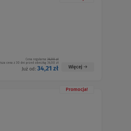
Cena regularna:
36,00 zł
ższa cena z 30 dni przed obniżką:
36,00 zł
Więcej
34,21 zł
Już od:
Promocja!