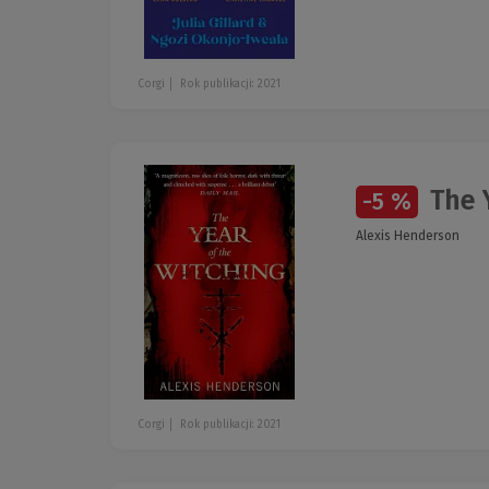
Corgi
Rok publikacji: 2021
The Y
-5 %
Alexis Henderson
Corgi
Rok publikacji: 2021