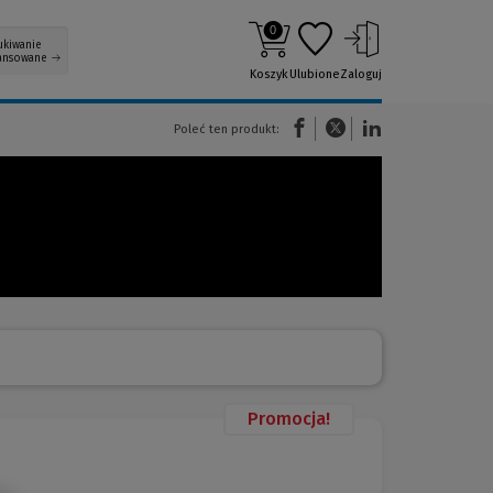
0
ukiwanie
ansowane
Koszyk
Ulubione
Zaloguj
(Nowe okno)
(Link do innej strony)
(Link do innej strony)
Poleć ten produkt:
Promocja!