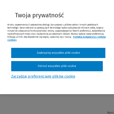
Twoja prywatność
W celu zapewnienia Ci optymalnej obsługi, korzystamy z plików cookie i innych podobnych
technologii. Dane zebrane za pomocą tych technologii wykorzystujemy do różnych celów, między
innymi do ulepszania funkcjonalności strony, zapamiętywania Twoich preferencji, wyświetlania
najtrafniejszych treści oraz najbardziej przydatnych reklam. Możesz wybrać swoje preferencje,
klikając w link. Aby dowiedzieć się więcej, zapoznaj się z naszą
Polityką prywatności i plików
Najni
cookies
(Nowe okno)
(Link do innej strony)
Zaakceptuj wszystkie pliki cookie
Odrzuć wszystkie pliki cookie
 Frankie
Zarządzaj preferencjami plików cookie
Najni