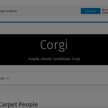
Wysz
Szukaj
zaaw
Corgi
Książki, ebooki i publikacje: Corgi
nia
Carpet People