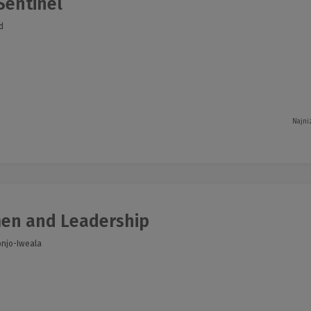
Sentinel
d
Najni
n and Leadership
konjo-Iweala