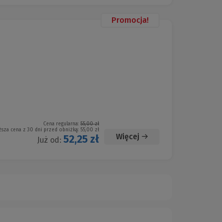
Promocja!
Cena regularna:
55,00 zł
ższa cena z 30 dni przed obniżką:
55,00 zł
Więcej
52,25 zł
Już od: