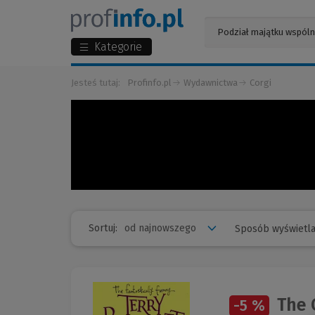
Kategorie
Jesteś tutaj:
Profinfo.pl
Wydawnictwa
Corgi
Sortuj:
Sposób wyświetla
The 
-5 %