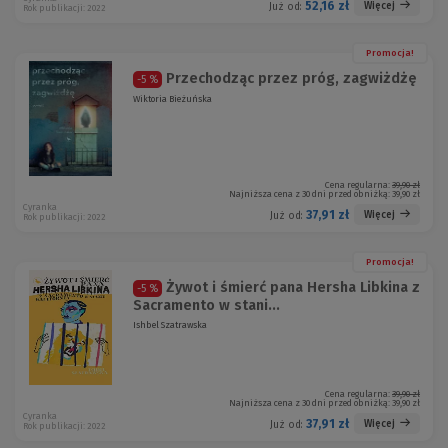
52,16 zł
Więcej
Już od:
Rok publikacji: 2022
Promocja!
Przechodząc przez próg, zagwiżdżę
-5 %
Wiktoria Bieżuńska
Cena regularna:
39,90 zł
Najniższa cena z 30 dni przed obniżką:
39,90 zł
Cyranka
37,91 zł
Więcej
Już od:
Rok publikacji: 2022
Promocja!
Żywot i śmierć pana Hersha Libkina z
-5 %
Sacramento w stani...
Ishbel Szatrawska
Cena regularna:
39,90 zł
Najniższa cena z 30 dni przed obniżką:
39,90 zł
Cyranka
37,91 zł
Więcej
Już od:
Rok publikacji: 2022