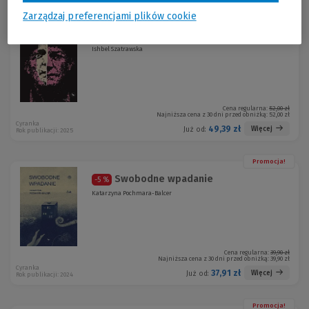
Zarządzaj preferencjami plików cookie
Promocja!
Wyrok
-5 %
Ishbel Szatrawska
Cena regularna:
52,00 zł
Najniższa cena z 30 dni przed obniżką:
52,00 zł
Cyranka
49,39 zł
Więcej
Już od:
Rok publikacji: 2025
Promocja!
Swobodne wpadanie
-5 %
Katarzyna Pochmara-Balcer
Cena regularna:
39,90 zł
Najniższa cena z 30 dni przed obniżką:
39,90 zł
Cyranka
37,91 zł
Więcej
Już od:
Rok publikacji: 2024
Promocja!