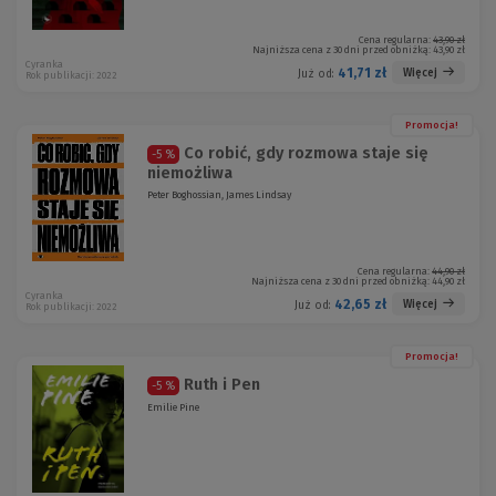
Cena regularna:
43,90 zł
Najniższa cena z 30 dni przed obniżką:
43,90 zł
Cyranka
41,71 zł
Więcej
Już od:
Rok publikacji: 2022
Promocja!
Co robić, gdy rozmowa staje się
-5 %
niemożliwa
Peter Boghossian, James Lindsay
Cena regularna:
44,90 zł
Najniższa cena z 30 dni przed obniżką:
44,90 zł
Cyranka
42,65 zł
Więcej
Już od:
Rok publikacji: 2022
Promocja!
Ruth i Pen
-5 %
Emilie Pine