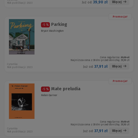
39,90 zł
Więcej
Już od:
Rok publikacji: 2023
Promocja!
Parking
-5 %
Bryan Washington
Cena regularna:
39,90 zł
Najniższa cena z 30 dni przed obniżką:
39,90 zł
Cyranka
37,91 zł
Więcej
Już od:
Rok publikacji: 2023
Promocja!
Małe preludia
-5 %
Helen Garner
Cena regularna:
39,90 zł
Najniższa cena z 30 dni przed obniżką:
39,90 zł
Cyranka
37,91 zł
Więcej
Już od:
Rok publikacji: 2023