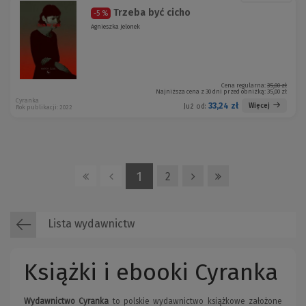
Trzeba być cicho
-5 %
Agnieszka Jelonek
Cena regularna:
35,00 zł
Najniższa cena z 30 dni przed obniżką:
35,00 zł
Cyranka
33,24 zł
Więcej
Już od:
Rok publikacji: 2022
1
2
Lista wydawnictw
Książki i ebooki Cyranka
Wydawnictwo Cyranka
to polskie wydawnictwo książkowe założone