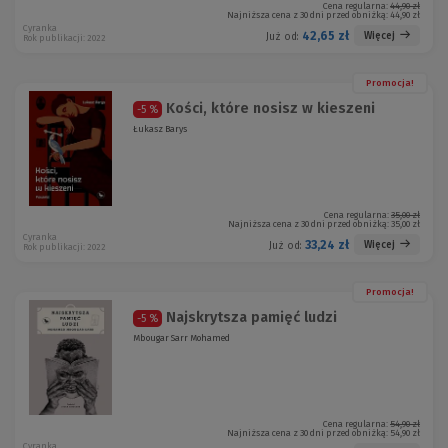
Cena regularna:
44,90 zł
Najniższa cena z 30 dni przed obniżką:
44,90 zł
Cyranka
42,65 zł
Więcej
Już od:
Rok publikacji: 2022
Promocja!
Kości, które nosisz w kieszeni
-5 %
Łukasz Barys
Cena regularna:
35,00 zł
Najniższa cena z 30 dni przed obniżką:
35,00 zł
Cyranka
33,24 zł
Więcej
Już od:
Rok publikacji: 2022
Promocja!
Najskrytsza pamięć ludzi
-5 %
Mbougar Sarr Mohamed
Cena regularna:
54,90 zł
Najniższa cena z 30 dni przed obniżką:
54,90 zł
Cyranka