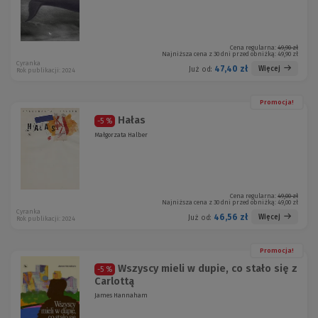
Cena regularna:
49,90 zł
Najniższa cena z 30 dni przed obniżką:
49,90 zł
Cyranka
47,40 zł
Więcej
Już od:
Rok publikacji: 2024
Promocja!
Hałas
-5 %
Małgorzata Halber
Cena regularna:
49,00 zł
Najniższa cena z 30 dni przed obniżką:
49,00 zł
Cyranka
46,56 zł
Więcej
Już od:
Rok publikacji: 2024
Promocja!
Wszyscy mieli w dupie, co stało się z
-5 %
Carlottą
James Hannaham