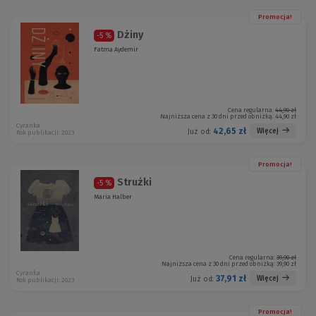
Promocja!
Dżiny
-5 %
Fatma Aydemir
Cena regularna:
44,90 zł
Najniższa cena z 30 dni przed obniżką:
44,90 zł
Cyranka
42,65 zł
Więcej
Już od:
Rok publikacji: 2023
Promocja!
Strużki
-5 %
Maria Halber
Cena regularna:
39,90 zł
Najniższa cena z 30 dni przed obniżką:
39,90 zł
Cyranka
37,91 zł
Więcej
Już od:
Rok publikacji: 2023
Promocja!