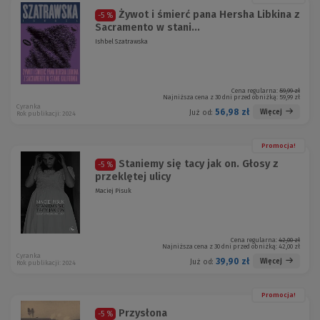
Żywot i śmierć pana Hersha Libkina z
-5 %
Sacramento w stani...
Ishbel Szatrawska
Cena regularna:
59,99 zł
Najniższa cena z 30 dni przed obniżką:
59,99 zł
Cyranka
56,98 zł
Więcej
Już od:
Rok publikacji: 2024
Promocja!
Staniemy się tacy jak on. Głosy z
-5 %
przeklętej ulicy
Maciej Pisuk
Cena regularna:
42,00 zł
Najniższa cena z 30 dni przed obniżką:
42,00 zł
Cyranka
39,90 zł
Więcej
Już od:
Rok publikacji: 2024
Promocja!
Przysłona
-5 %