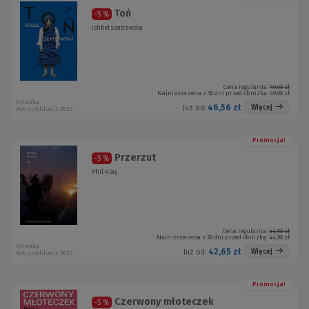
Toń
-5 %
Ishbel Szatrawska
Cena regularna:
49,00 zł
Najniższa cena z 30 dni przed obniżką:
49,00 zł
Cyranka
46,56 zł
Więcej
Już od:
Rok publikacji: 2023
Promocja!
Przerzut
-5 %
Phil Klay
Cena regularna:
44,90 zł
Najniższa cena z 30 dni przed obniżką:
44,90 zł
Cyranka
42,65 zł
Więcej
Już od:
Rok publikacji: 2023
Promocja!
Czerwony młoteczek
-5 %