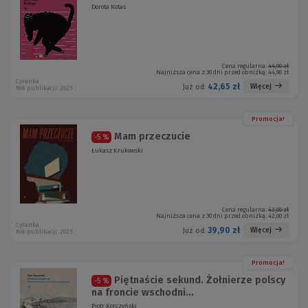
Dorota Kotas
Cena regularna:
44,90 zł
Najniższa cena z 30 dni przed obniżką:
44,90 zł
Cyranka
42,65 zł
Więcej
Już od:
Rok publikacji: 2023
Promocja!
Mam przeczucie
-5 %
Łukasz Krukowski
Cena regularna:
42,00 zł
Najniższa cena z 30 dni przed obniżką:
42,00 zł
Cyranka
39,90 zł
Więcej
Już od:
Rok publikacji: 2023
Promocja!
Piętnaście sekund. Żołnierze polscy
-5 %
na froncie wschodni...
Piotr Korczyński