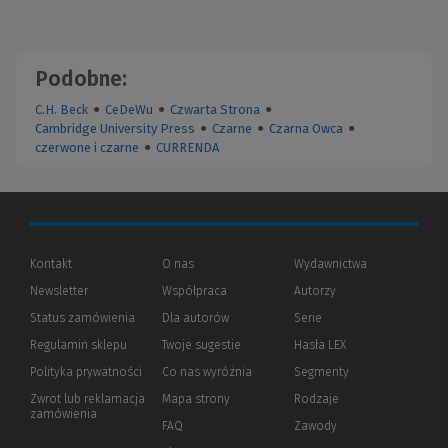
Podobne:
C.H. Beck
●
CeDeWu
●
Czwarta Strona
●
Cambridge University Press
●
Czarne
●
Czarna Owca
●
czerwone i czarne
●
CURRENDA
Kontakt
O nas
Wydawnictwa
Newsletter
Współpraca
Autorzy
Status zamówienia
Dla autorów
(Nowe
(Link
Serie
okno)
do
Regulamin sklepu
Twoje sugestie
Hasła LEX
innej
strony)
Polityka prywatności
(Nowe
(Link
Co nas wyróżnia
Segmenty
okno)
do
Zwrot lub reklamacja
Mapa strony
Rodzaje
innej
zamówienia
strony)
FAQ
Zawody