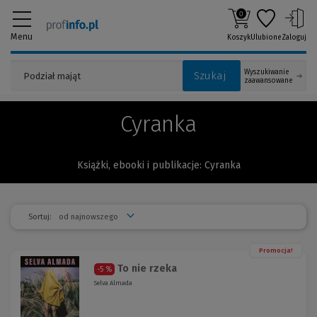
0
Menu
Koszyk
Ulubione
Zaloguj
Wyszukiwanie
Szukaj
zaawansowane
Cyranka
Książki, ebooki i publikacje: Cyranka
Sortuj:
Promocja!
To nie rzeka
-5 %
Selva Almada