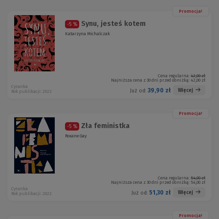
Promocja!
Synu, jesteś kotem
-5 %
Katarzyna Michalczak
Cena regularna:
42,00 zł
Najniższa cena z 30 dni przed obniżką:
42,00 zł
Cyranka
39,90 zł
Więcej
Już od:
Rok publikacji: 2022
Promocja!
Zła feministka
-5 %
Roxane Gay
Cena regularna:
54,00 zł
Najniższa cena z 30 dni przed obniżką:
54,00 zł
Cyranka
51,30 zł
Więcej
Już od:
Rok publikacji: 2022
Promocja!