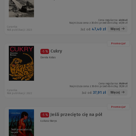
Cena regularna:
49,90 zł
Najniższa cena z 30 dni przed obniżką:
49,90 zł
Cyranka
47,40 zł
Więcej
Już od:
Rok publikacji: 2023
Promocja!
Cukry
-5 %
Dorota Kotas
Cena regularna:
39,90 zł
Najniższa cena z 30 dni przed obniżką:
39,90 zł
Cyranka
37,91 zł
Więcej
Już od:
Rok publikacji: 2022
Promocja!
Jeśli przecięto cię na pół
-5 %
Łukasz Barys