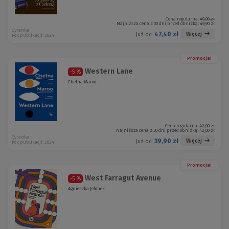
Cena regularna:
49,90 zł
Najniższa cena z 30 dni przed obniżką:
49,90 zł
Cyranka
47,40 zł
Więcej
Już od:
Rok publikacji: 2024
Promocja!
Western Lane
-5 %
Chetna Maroo
Cena regularna:
42,00 zł
Najniższa cena z 30 dni przed obniżką:
42,00 zł
Cyranka
39,90 zł
Więcej
Już od:
Rok publikacji: 2024
Promocja!
West Farragut Avenue
-5 %
Agnieszka Jelonek