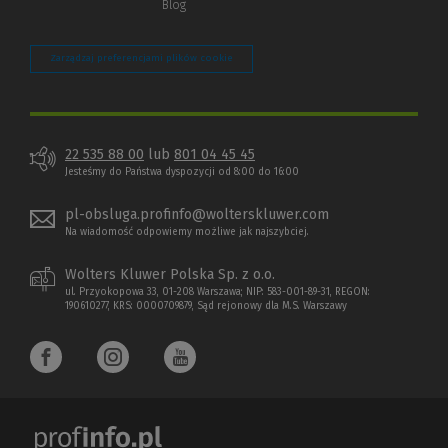
Blog
Zarządzaj preferencjami plików cookie
22 535 88 00
lub
801 04 45 45
Jesteśmy do Państwa dyspozycji od 8:00 do 16:00
pl-obsluga.profinfo@wolterskluwer.com
Na wiadomość odpowiemy możliwe jak najszybciej.
Wolters Kluwer Polska Sp. z o.o.
ul. Przyokopowa 33, 01-208 Warszawa; NIP: 583-001-89-31, REGON:
190610277, KRS: 0000709879, Sąd rejonowy dla M.S. Warszawy