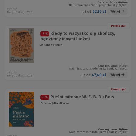
Cena regularna:
54,90 zł
Najniższa cena z 30 dni przed obniżką:
54,90 zł
Cyranka
52,16 zł
Więcej
Już od:
Rok publikacji: 2025
Promocja!
Kiedy to wszystko się skończy,
-5 %
będziemy innymi ludźmi
Adrianna Alksnin
Cena regularna:
49,90 zł
Najniższa cena z 30 dni przed obniżką:
49,90 zł
Cyranka
47,40 zł
Więcej
Już od:
Rok publikacji: 2025
Promocja!
Pieśni miłosne W. E. B. Du Bois
-5 %
Fanonne Jeffers Honore
Cena regularna:
59,90 zł
Najniższa cena z 30 dni przed obniżką:
59,90 zł