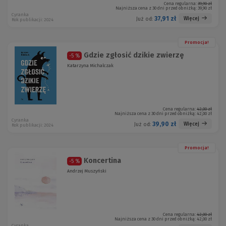
Cena regularna:
39,90 zł
Najniższa cena z 30 dni przed obniżką:
39,90 zł
Cyranka
37,91 zł
Więcej
Już od:
Rok publikacji: 2024
Promocja!
Gdzie zgłosić dzikie zwierzę
-5 %
Katarzyna Michalczak
Cena regularna:
42,00 zł
Najniższa cena z 30 dni przed obniżką:
42,00 zł
Cyranka
39,90 zł
Więcej
Już od:
Rok publikacji: 2024
Promocja!
Koncertina
-5 %
Andrzej Muszyński
Cena regularna:
42,00 zł
Najniższa cena z 30 dni przed obniżką:
42,00 zł
Cyranka