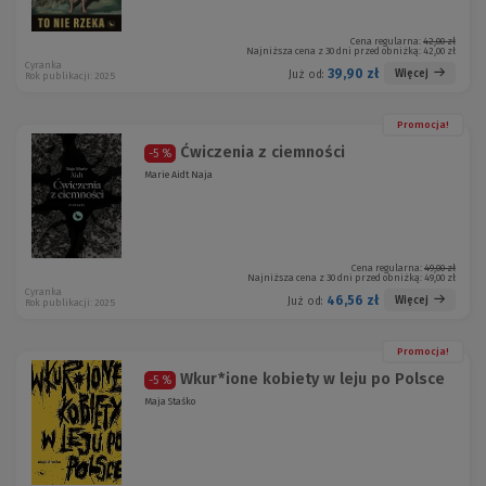
Cena regularna:
42,00 zł
Najniższa cena z 30 dni przed obniżką:
42,00 zł
Cyranka
39,90 zł
Więcej
Już od:
Rok publikacji: 2025
Promocja!
Ćwiczenia z ciemności
-5 %
Marie Aidt Naja
Cena regularna:
49,00 zł
Najniższa cena z 30 dni przed obniżką:
49,00 zł
Cyranka
46,56 zł
Więcej
Już od:
Rok publikacji: 2025
Promocja!
Wkur*ione kobiety w leju po Polsce
-5 %
Maja Staśko