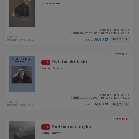
Jadwiga Malina
Cena regularna:
42,00 zł
Najniższa cena z 30 dni przed obniżką:
42,00 zł
Cyranka
39,90 zł
Więcej
Już od:
Rok publikacji: 2024
Promocja!
Ostatni akt łaski
-5 %
Adelheid Duvanel
Cena regularna:
42,00 zł
Najniższa cena z 30 dni przed obniżką:
42,00 zł
Cyranka
39,90 zł
Więcej
Już od:
Rok publikacji: 2024
Promocja!
Godzina wieloryba
-5 %
Radka Franczak