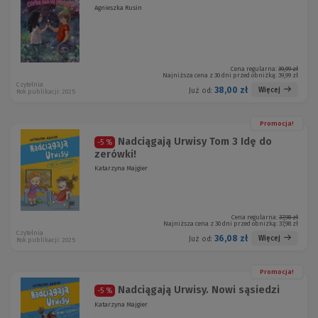
Agnieszka Rusin
Cena regularna:
39,99 zł
Najniższa cena z 30 dni przed obniżką:
39,99 zł
Czytelnia
38,00 zł
Więcej
Już od:
Rok publikacji: 2025
Promocja!
Nadciągają Urwisy Tom 3 Idę do
-5 %
zerówki!
Katarzyna Majgier
Cena regularna:
37,98 zł
Najniższa cena z 30 dni przed obniżką:
37,98 zł
Czytelnia
36,08 zł
Więcej
Już od:
Rok publikacji: 2025
Promocja!
Nadciągają Urwisy. Nowi sąsiedzi
-5 %
Katarzyna Majgier