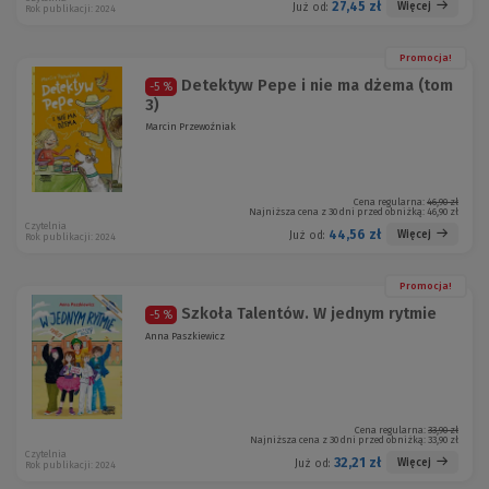
27,45 zł
Więcej
Już od:
Rok publikacji: 2024
Promocja!
Detektyw Pepe i nie ma dżema (tom
-5 %
3)
Marcin Przewoźniak
Cena regularna:
46,90 zł
Najniższa cena z 30 dni przed obniżką:
46,90 zł
Czytelnia
44,56 zł
Więcej
Już od:
Rok publikacji: 2024
Promocja!
Szkoła Talentów. W jednym rytmie
-5 %
Anna Paszkiewicz
Cena regularna:
33,90 zł
Najniższa cena z 30 dni przed obniżką:
33,90 zł
Czytelnia
32,21 zł
Więcej
Już od:
Rok publikacji: 2024