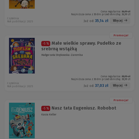
Cena regularna:
36,99 zł
Najniższa cena z 30 dni przed obniżką:
36,99 zł
Czytelnia
35,14 zł
Więcej
Już od:
Rok publikacji: 2025
Promocja!
Małe wielkie sprawy. Pudełko ze
-5 %
srebrną wstążką
Małgorzata Strękowska-Zaremba
Cena regularna:
38,99 zł
Najniższa cena z 30 dni przed obniżką:
38,99 zł
Czytelnia
37,03 zł
Więcej
Już od:
Rok publikacji: 2025
Promocja!
Nasz tata Eugeniusz. Robobot
-5 %
Kasia Keller