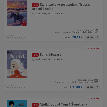
Zwierzęta w potrzebie. Trusia.
-5 %
Uratuj konika!
Agnieszka Nożyńska-Demianiuk
Cena regularna:
29,90 zł
Najniższa cena z 30 dni przed obniżką:
29,90 zł
Czytelnia
28,41 zł
Więcej
Już od:
Rok publikacji: 2024
Promocja!
To ja, Mozart
-5 %
Agnieszka Nożyńska-Demianiuk
Cena regularna:
37,90 zł
Najniższa cena z 30 dni przed obniżką:
37,90 zł
Czytelnia
36,00 zł
Więcej
Już od:
Rok publikacji: 2024
Promocja!
Ale(k) Łopot Tom 1 Świetlana
-5 %