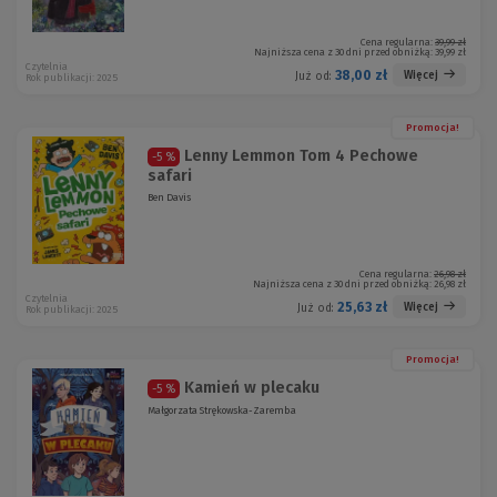
Cena regularna:
39,99 zł
Najniższa cena z 30 dni przed obniżką:
39,99 zł
Czytelnia
38,00 zł
Więcej
Już od:
Rok publikacji: 2025
Promocja!
Lenny Lemmon Tom 4 Pechowe
-5 %
safari
Ben Davis
Cena regularna:
26,98 zł
Najniższa cena z 30 dni przed obniżką:
26,98 zł
Czytelnia
25,63 zł
Więcej
Już od:
Rok publikacji: 2025
Promocja!
Kamień w plecaku
-5 %
Małgorzata Strękowska-Zaremba