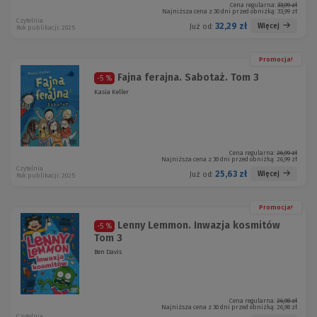
Cena regularna:
33,99 zł
Najniższa cena z 30 dni przed obniżką:
33,99 zł
Czytelnia
32,29 zł
Więcej
Już od:
Rok publikacji: 2025
Promocja!
Fajna ferajna. Sabotaż. Tom 3
-5 %
Kasia Keller
Cena regularna:
26,99 zł
Najniższa cena z 30 dni przed obniżką:
26,99 zł
Czytelnia
25,63 zł
Więcej
Już od:
Rok publikacji: 2025
Promocja!
Lenny Lemmon. Inwazja kosmitów
-5 %
Tom 3
Ben Davis
Cena regularna:
26,98 zł
Najniższa cena z 30 dni przed obniżką:
26,98 zł
Czytelnia