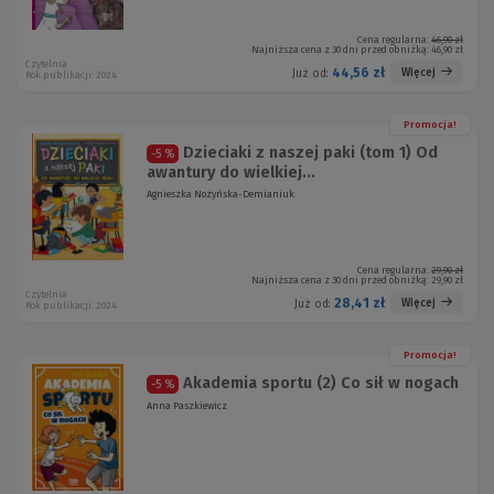
Cena regularna:
46,90 zł
Najniższa cena z 30 dni przed obniżką:
46,90 zł
Czytelnia
44,56 zł
Więcej
Już od:
Rok publikacji: 2024
Promocja!
Dzieciaki z naszej paki (tom 1) Od
-5 %
awantury do wielkiej...
Agnieszka Nożyńska-Demianiuk
Cena regularna:
29,90 zł
Najniższa cena z 30 dni przed obniżką:
29,90 zł
Czytelnia
28,41 zł
Więcej
Już od:
Rok publikacji: 2024
Promocja!
Akademia sportu (2) Co sił w nogach
-5 %
Anna Paszkiewicz