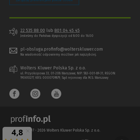
Zarządzaj preferencjami plików cookie
22 535 88 00
lub
801 04 45 45
Jesteśmy do Państwa dyspozycji od 8:00 do 16:00
pl-obsluga.profinfo@wolterskluwer.com
Na wiadomość odpowiemy możliwe jak najszybciej.
Wolters Kluwer Polska Sp. z o.o.
ul. Przyokopowa 33, 01-208 Warszawa; NIP: 583-001-89-31, REGON:
190610277, KRS: 0000709879, Sąd rejonowy dla M.S. Warszawy
Copyright 1997 - 2026 Wolters Kluwer Polska Sp. z o.o.