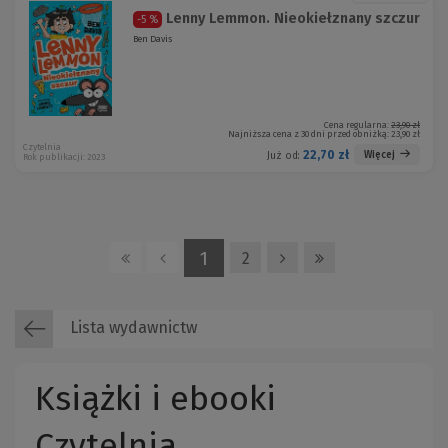
Lenny Lemmon. Nieokiełznany szczur
-5 %
Ben Davis
Cena regularna:
23,90 zł
Najniższa cena z 30 dni przed obniżką:
23,90 zł
Czytelnia
22,70 zł
Więcej
Już od:
Rok publikacji: 2023
1
2
Lista wydawnictw
Książki i ebooki
Czytelnia