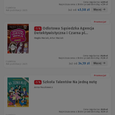
Cena regularna:
47,99 zł
Najniższa cena z 30 dni przed obniżką:
47,99 zł
Czytelnia
45,58 zł
Więcej
Już od:
Rok publikacji: 2025
Promocja!
Odlotowa Sąsiedzka Agencja
-5 %
Detektywistyczna i Czarna pl...
Magda Maciak, Artur Maciak
Cena regularna:
35,98 zł
Najniższa cena z 30 dni przed obniżką:
35,98 zł
Czytelnia
34,19 zł
Więcej
Już od:
Rok publikacji: 2025
Promocja!
Szkoła Talentów Na jedną nutę
-5 %
Anna Paszkiewicz
Cena regularna:
39,99 zł
Najniższa cena z 30 dni przed obniżką:
39,99 zł