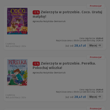
Promocja!
Zwierzęta w potrzebie. Coco. Uratuj
-5 %
małpkę!
Agnieszka Nożyńska-Demianiuk
Cena regularna:
29,90 zł
Najniższa cena z 30 dni przed obniżką:
29,90 zł
Czytelnia
28,41 zł
Więcej
Już od:
Rok publikacji: 2024
Promocja!
Zwierzęta w potrzebie. Perełka.
-5 %
Pokochaj wilczka!
Agnieszka Nożyńska-Demianiuk
Cena regularna:
29,90 zł
Najniższa cena z 30 dni przed obniżką:
29,90 zł
Czytelnia
28,41 zł
Więcej
Już od:
Rok publikacji: 2024
Promocja!