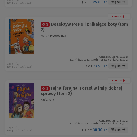
25,63 zł
Więcej
Już od:
Rok publikacji: 2024
Promocja!
Detektyw PePe i znikające koty (tom
-5 %
2)
Marcin Przewoźniak
Cena regularna:
39,90 zł
Najniższa cena z 30 dni przed obniżką:
39,90 zł
Czytelnia
37,91 zł
Więcej
Już od:
Rok publikacji: 2024
Promocja!
Fajna ferajna. Fortel w imię dobrej
-5 %
sprawy (tom 2)
Kasia Keller
Cena regularna:
31,90 zł
Najniższa cena z 30 dni przed obniżką:
31,90 zł
Czytelnia
30,30 zł
Więcej
Już od:
Rok publikacji: 2024