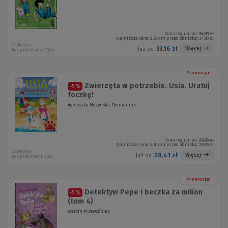
Cena regularna:
34,90 zł
Najniższa cena z 30 dni przed obniżką:
34,90 zł
Czytelnia
33,16 zł
Więcej
Już od:
Rok publikacji: 2024
Promocja!
Zwierzęta w potrzebie. Usia. Uratuj
-5 %
foczkę!
Agnieszka Nożyńska-Demianiuk
Cena regularna:
29,90 zł
Najniższa cena z 30 dni przed obniżką:
29,90 zł
Czytelnia
28,41 zł
Więcej
Już od:
Rok publikacji: 2024
Promocja!
Detektyw Pepe i beczka za milion
-5 %
(tom 4)
Marcin Przewoźniak