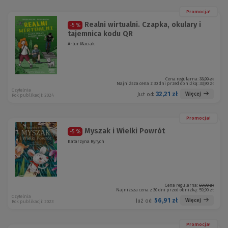
Promocja!
Realni wirtualni. Czapka, okulary i
-5 %
tajemnica kodu QR
Artur Maciak
Cena regularna:
33,90 zł
Najniższa cena z 30 dni przed obniżką:
33,90 zł
Czytelnia
32,21 zł
Więcej
Już od:
Rok publikacji: 2024
Promocja!
Myszak i Wielki Powrót
-5 %
Katarzyna Ryrych
Cena regularna:
59,90 zł
Najniższa cena z 30 dni przed obniżką:
59,90 zł
Czytelnia
56,91 zł
Więcej
Już od:
Rok publikacji: 2023
Promocja!