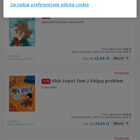
Zarządzaj preferencjami plików cookie
Promocja!
To ja, Beethoven
-5 %
Agnieszka Nożyńska-Demianiuk
Cena regularna:
47,99 zł
Najniższa cena z 30 dni przed obniżką:
47,99 zł
Czytelnia
45,58 zł
Więcej
Już od:
Rok publikacji: 2025
Promocja!
Alek Łopot Tom 2 Palący problem
-5 %
Kasia Keller
Cena regularna:
26,99 zł
Najniższa cena z 30 dni przed obniżką:
26,99 zł
Czytelnia
25,63 zł
Więcej
Już od:
Rok publikacji: 2025
Promocja!