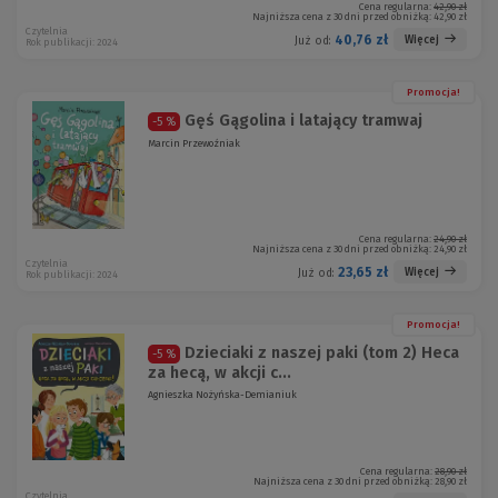
Cena regularna:
42,90 zł
Najniższa cena z 30 dni przed obniżką:
42,90 zł
Czytelnia
40,76 zł
Więcej
Już od:
Rok publikacji: 2024
Promocja!
Gęś Gągolina i latający tramwaj
-5 %
Marcin Przewoźniak
Cena regularna:
24,90 zł
Najniższa cena z 30 dni przed obniżką:
24,90 zł
Czytelnia
23,65 zł
Więcej
Już od:
Rok publikacji: 2024
Promocja!
Dzieciaki z naszej paki (tom 2) Heca
-5 %
za hecą, w akcji c...
Agnieszka Nożyńska-Demianiuk
Cena regularna:
28,90 zł
Najniższa cena z 30 dni przed obniżką:
28,90 zł
Czytelnia