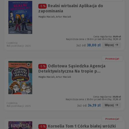
Realni wirtualni Aplikacja do
-5 %
zapominania
Magda Maciak, Artur Maciak
Cena regularna:
39,99 zł
Najniższa cena z 30 dni przed obniżką:
39,99 zł
Czytelnia
38,00 zł
Więcej
Już od:
Rok publikacji: 2025
Promocja!
Odlotowa Sąsiedzka Agencja
-5 %
Detektywistyczna Na tropie p...
Magda Maciak, Artur Maciak
Cena regularna:
35,98 zł
Najniższa cena z 30 dni przed obniżką:
35,98 zł
Czytelnia
34,19 zł
Więcej
Już od:
Rok publikacji: 2025
Promocja!
Kornelia Tom 1 Córka białej wróżki
-5 %