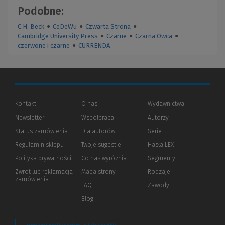
Podobne:
C.H. Beck
●
CeDeWu
●
Czwarta Strona
●
Cambridge University Press
●
Czarne
●
Czarna Owca
●
czerwone i czarne
●
CURRENDA
Kontakt
O nas
Wydawnictwa
Newsletter
Współpraca
Autorzy
Status zamówienia
Dla autorów
(Nowe
(Link
Serie
okno)
do
Regulamin sklepu
Twoje sugestie
Hasła LEX
innej
strony)
Polityka prywatności
(Nowe
(Link
Co nas wyróżnia
Segmenty
okno)
do
Zwrot lub reklamacja
Mapa strony
Rodzaje
innej
zamówienia
strony)
FAQ
Zawody
Blog