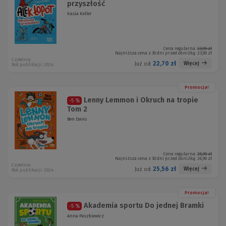
przyszłość
Kasia Keller
Cena regularna:
23,90 zł
Najniższa cena z 30 dni przed obniżką:
23,90 zł
Czytelnia
22,70 zł
Więcej
Już od:
Rok publikacji: 2024
Promocja!
Lenny Lemmon i Okruch na tropie
-5 %
Tom 2
Ben Davis
Cena regularna:
26,90 zł
Najniższa cena z 30 dni przed obniżką:
26,90 zł
Czytelnia
25,56 zł
Więcej
Już od:
Rok publikacji: 2024
Promocja!
Akademia sportu Do jednej Bramki
-5 %
Anna Paszkiewicz