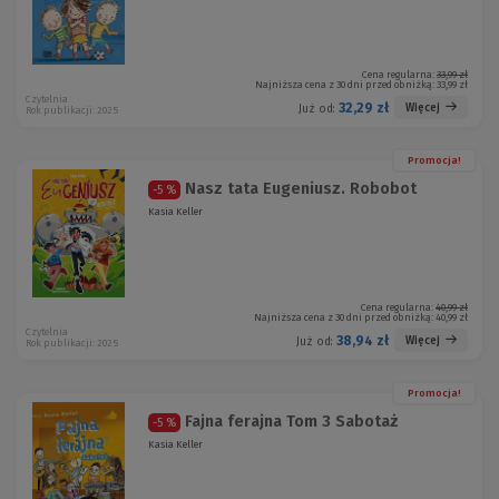
Cena regularna:
33,99 zł
Najniższa cena z 30 dni przed obniżką:
33,99 zł
Czytelnia
32,29 zł
Więcej
Już od:
Rok publikacji: 2025
Promocja!
Nasz tata Eugeniusz. Robobot
-5 %
Kasia Keller
Cena regularna:
40,99 zł
Najniższa cena z 30 dni przed obniżką:
40,99 zł
Czytelnia
38,94 zł
Więcej
Już od:
Rok publikacji: 2025
Promocja!
Fajna ferajna Tom 3 Sabotaż
-5 %
Kasia Keller