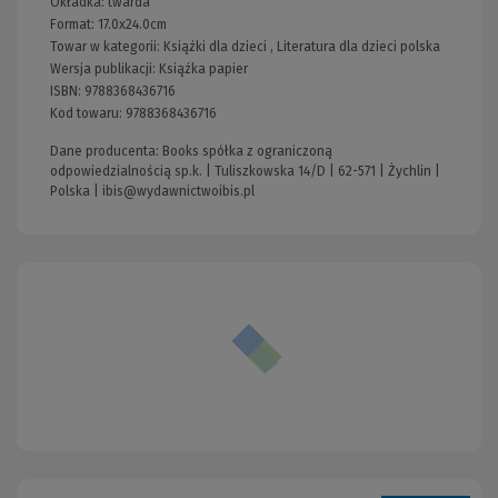
Okładka:
twarda
Format:
17.0x24.0cm
Towar w kategorii:
Książki dla dzieci
,
Literatura dla dzieci polska
Wersja publikacji:
Książka papier
ISBN:
9788368436716
Kod towaru:
9788368436716
Dane producenta: Books spółka z ograniczoną
odpowiedzialnością sp.k. | Tuliszkowska 14/D | 62-571 | Żychlin |
Polska |
ibis@wydawnictwoibis.pl