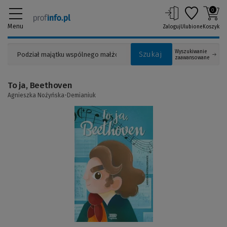
0
Menu
Zaloguj
Ulubione
Koszyk
Wyszukiwanie
Szukaj
zaawansowane
To ja, Beethoven
Agnieszka Nożyńska-Demianiuk
(Link
do
innej
strony)