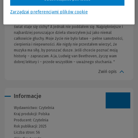
zdobyłem sławę jako pianista i kompozytor. Wiedeń stał się moim
domem, miejscem pracy i życia. Ale los miał wobec mnie inne
Zarządzaj preferencjami plików cookie
plany – coraz częściej zauważałem, że tracę słuch. Gdy lekarze
potwierdzili najgorsze, byłem załamany. Jak tworzyć muzykę, gdy
świat staje się cichy? A jednak nie poddałem się. Najpiękniejsze i
najbardziej poruszające dzieła stworzyłem już jako niemal
całkowicie głuchy. Moje życie nie było łatwe – pełne samotności,
cierpienia i niepewności. Ale nigdy nie przestałem wierzyć, że
muzyka ma siłę, by poruszać dusze. Jeśli chcecie poznać moją
historię – zapraszam. A ja, Ludwig van Beethoven, życzę wam
dobrej lektury i – przede wszystkim – uważnego słuchania. "
Zwiń opis
Informacje
Wydawnictwo:
Czytelnia
Kraj produkcji: Polska
Producent:
Czytelnia
Rok publikacji:
2025
Liczba stron:
56