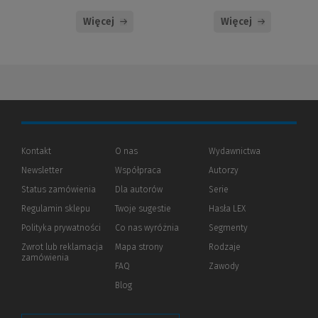
Więcej
Więcej
Kontakt
O nas
Wydawnictwa
Newsletter
Współpraca
Autorzy
Status zamówienia
Dla autorów
(Nowe
(Link
Serie
okno)
do
Regulamin sklepu
Twoje sugestie
Hasła LEX
innej
strony)
Polityka prywatności
(Nowe
(Link
Co nas wyróżnia
Segmenty
okno)
do
Zwrot lub reklamacja
Mapa strony
Rodzaje
innej
zamówienia
strony)
FAQ
Zawody
Blog