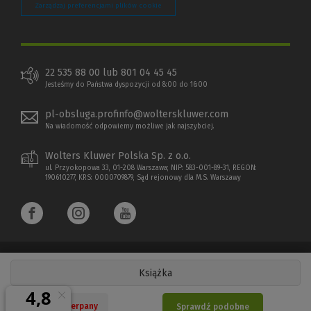
Zarządzaj preferencjami plików cookie
22 535 88 00 lub 801 04 45 45
Jesteśmy do Państwa dyspozycji od 8:00 do 16:00
pl-obsluga.profinfo@wolterskluwer.com
Na wiadomość odpowiemy możliwe jak najszybciej.
Wolters Kluwer Polska Sp. z o.o.
ul. Przyokopowa 33, 01-208 Warszawa; NIP: 583-001-89-31, REGON:
190610277, KRS: 0000709879, Sąd rejonowy dla M.S. Warszawy
Książka
Copyright 1997 - 2026 Wolters Kluwer Polska Sp. z o.o.
Nakład wyczerpany
Sprawdź podobne