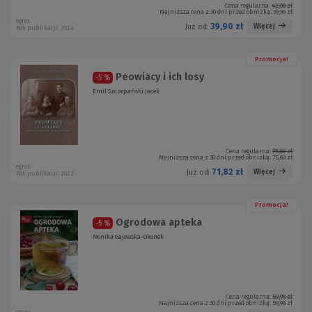
Cena regularna:
42,00 zł
Najniższa cena z 30 dni przed obniżką:
39,90 zł
egros
39,90 zł
Więcej
Już od:
Rok publikacji: 2024
Promocja!
Peowiacy i ich losy
-5 %
Emil Szczepański Jacek
Cena regularna:
75,60 zł
Najniższa cena z 30 dni przed obniżką:
75,60 zł
egros
71,82 zł
Więcej
Już od:
Rok publikacji: 2022
Promocja!
Ogrodowa apteka
-5 %
Monika Gajewska-Okonek
Cena regularna:
59,98 zł
Najniższa cena z 30 dni przed obniżką:
59,98 zł