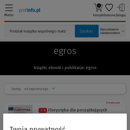
0
Menu
Koszyk
Ulubione
Zaloguj
Wyszukiwanie
Szukaj
zaawansowane
egros
Książki, ebooki i publikacje: egros
Sortuj:
Promocja!
Florystyka dla początkujących
-5 %
Justyna Krulczuk
Twoja prywatność