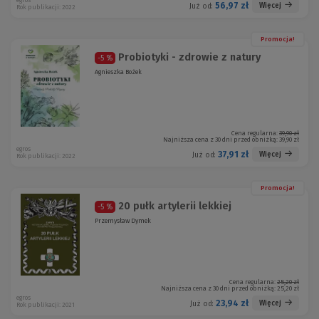
egros
56,97 zł
Więcej
Już od:
Rok publikacji: 2022
Promocja!
Probiotyki - zdrowie z natury
-5 %
Agnieszka Bożek
Cena regularna:
39,90 zł
Najniższa cena z 30 dni przed obniżką:
39,90 zł
egros
37,91 zł
Więcej
Już od:
Rok publikacji: 2022
Promocja!
20 pułk artylerii lekkiej
-5 %
Przemysław Dymek
Cena regularna:
25,20 zł
Najniższa cena z 30 dni przed obniżką:
25,20 zł
egros
23,94 zł
Więcej
Już od:
Rok publikacji: 2021