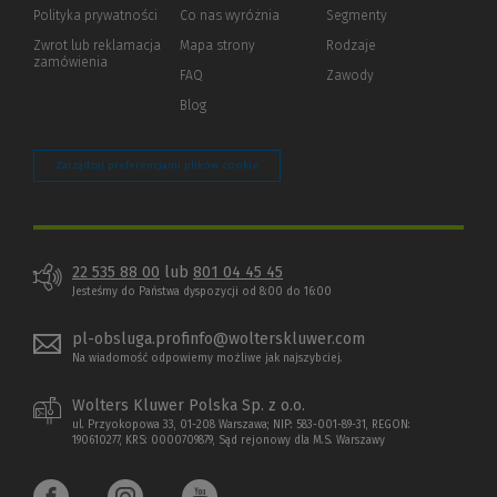
strony)
Polityka prywatności
(Nowe
(Link
Co nas wyróżnia
Segmenty
okno)
do
Zwrot lub reklamacja
Mapa strony
Rodzaje
innej
zamówienia
strony)
FAQ
Zawody
Blog
Zarządzaj preferencjami plików cookie
22 535 88 00
lub
801 04 45 45
Jesteśmy do Państwa dyspozycji od 8:00 do 16:00
pl-obsluga.profinfo@wolterskluwer.com
Na wiadomość odpowiemy możliwe jak najszybciej.
Wolters Kluwer Polska Sp. z o.o.
ul. Przyokopowa 33, 01-208 Warszawa; NIP: 583-001-89-31, REGON:
190610277, KRS: 0000709879, Sąd rejonowy dla M.S. Warszawy